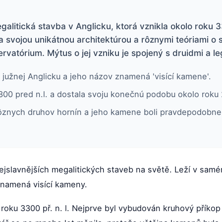
litická stavba v Anglicku, ktorá vznikla okolo roku 33
vojou unikátnou architektúrou a rôznymi teóriami o 
ervatórium. Mýtus o jej vzniku je spojený s druidmi a
užnej Anglicku a jeho názov znamená 'visící kamene'.
300 pred n.l. a dostala svoju konečnú podobu okolo roku 
ôznych druhov hornín a jeho kamene boli pravdepodobne
ejslavnějších megalitických staveb na světě. Leží v samém
namená visící kameny.
oku 3300 př. n. l. Nejprve byl vybudován kruhový příkop 