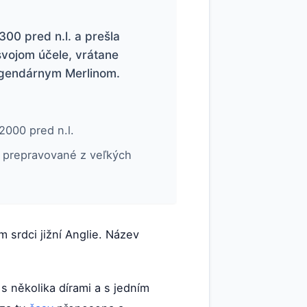
00 pred n.l. a prešla
svojom účele, vrátane
 legendárnym Merlinom.
2000 pred n.l.
 prepravované z veľkých
 srdci jižní Anglie. Název
s několika dírami a s jedním