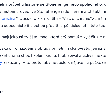
ěli v průběhu historie se Stonehenge něco společného, ur
 v historii provedl ve Stonehenge řadu měření architekt In
o
brezina
/" class="wiki-link" title="Viac o: chrámu">chr
 sebou historii dlouhou přes tři a půl tisíce let – tuto te
 mají jakousi zvláštní moc, která prý pomůže vyléčit zlé 
dská shromáždění a obřady při letním slunovratu, jejímž a
zkého rána chodil kolem kruhu, hrál, zpíval a uctíval něk
dy
zakázány. A to proto, aby nedošlo k nějakému požkoz
me