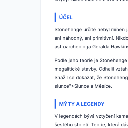
ÚČEL
Stonehenge určitě nebyl míněn j
ani náhodný, ani primitivní. Nik
astroarcheologa Geralda Hawkin
Podle jeho teorie je Stonehenge
megalitické stavby. Odhalil vzta
Snažil se dokázat, že Stoneheng
slunce">Slunce a Měsíce.
MÝTY A LEGENDY
V legendách bývá vztyčení kamen
šestého století. Teorie, která d