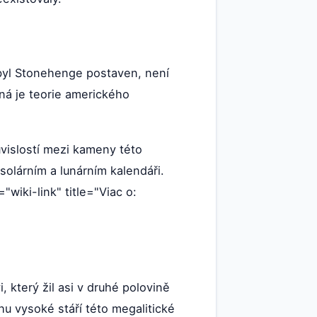
 byl Stonehenge postaven, není
bná je teorie amerického
uvislostí mezi kameny této
solárním a lunárním kalendáři.
="wiki-link" title="Viac o:
který žil asi v druhé polovině
hu vysoké stáří této megalitické