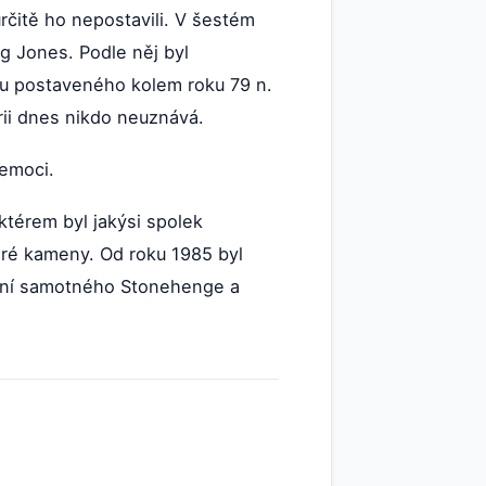
čitě ho nepostavili. V šestém
ig Jones. Podle něj byl
ámu postaveného kolem roku 79 n.
orii dnes nikdo neuznává.
nemoci.
ktérem byl jakýsi spolek
teré kameny. Od roku 1985 byl
ení samotného Stonehenge a