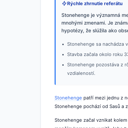
Rýchle zhrnutie referátu
Stonehenge je významná mega
mnohými zmenami. Je známa s
hypotézy, že slúžila ako obs
Stonehenge sa nachádza v j
Stavba začala okolo roku 3
Stonehenge pozostáva z r
vzdialeností.
Stonehenge
patří mezi jednu z n
Stonehenge pochází od Sasů a z
Stonehenge začal vznikat kolem r