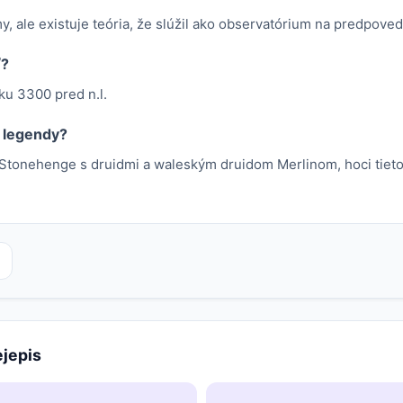
, ale existuje teória, že slúžil ako observatórium na predpove
ť?
ku 3300 pred n.l.
 legendy?
ú Stonehenge s druidmi a waleským druidom Merlinom, hoci tieto 
ejepis