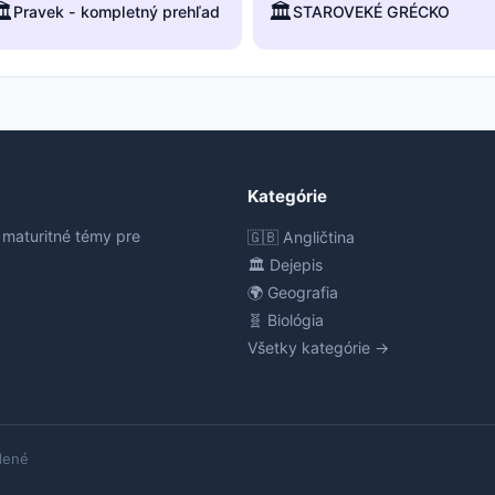
️
🏛️
Pravek - kompletný prehľad
STAROVEKÉ GRÉCKO
Kategórie
 maturitné témy pre
🇬🇧 Angličtina
🏛️ Dejepis
🌍 Geografia
🧬 Biológia
Všetky kategórie →
dené