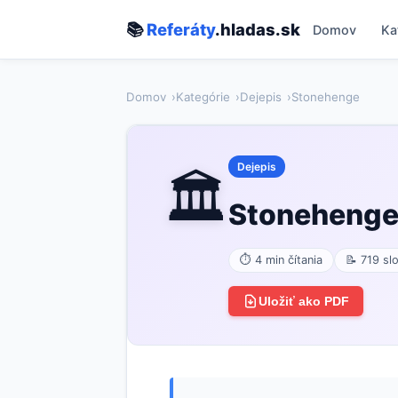
📚
Referáty
.hladas.sk
Domov
Ka
Domov
Kategórie
Dejepis
Stonehenge
Dejepis
🏛️
Stoneheng
⏱ 4 min čítania
📝 719 sl
Uložiť ako PDF