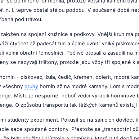
ář se po mnoho let měnila, protože většina kamenů byla
ř. n. l. teprve dostal stálou podobu. V současné době ne
řbena pod trávou.
 založen na spojení kružnice a podkovy. Vnější kruh má p
váží čtyřicet až padesát tun a úplně uvnitř velký pískovc
 velmi obratní řemeslníci. Pečlivě otesali a zasadili na mí
ny se nazývají trilitony, protože jsou vždy tři spojené k 
ornin - pískovec, žula, čedič, křemen, dolerit, modré k
ly všechny
druhy
hornin až na modré kameny. Lom s modrý
nge. Místo je nesporné, neboť vědci vyrobili horninové
henge. O způsobu transportu tak těžkých kamenů existuj
mi studenty experiment. Pokusil se na sanicích dovléct k
i vedle sebe spoutané pontony. Přestože se „transportní dů
 že byly použity i přístroje a pomůcky, které v té době n