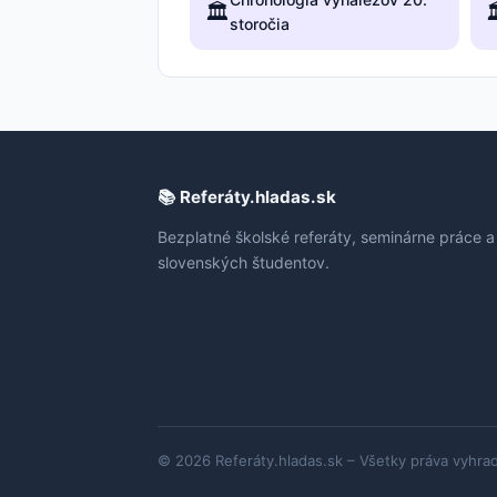
🏛️

storočia
📚 Referáty.hladas.sk
Bezplatné školské referáty, seminárne práce a
slovenských študentov.
© 2026 Referáty.hladas.sk – Všetky práva vyhra