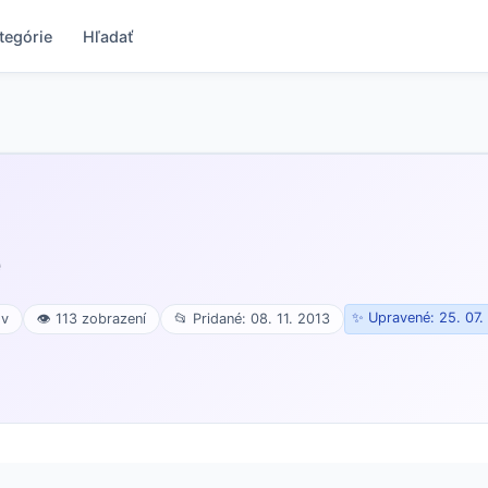
tegórie
Hľadať
e
✨ Upravené: 25. 07.
ov
👁 113 zobrazení
📂 Pridané: 08. 11. 2013