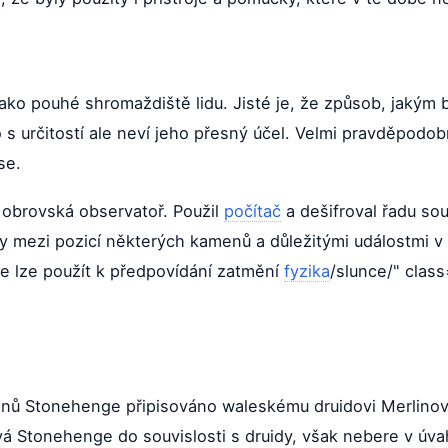
ako pouhé shromaždiště lidu. Jisté je, že způsob, jakým
do s určitostí ale neví jeho přesný účel. Velmi pravděpodo
se.
 obrovská observatoř. Použil
počítač
a dešifroval řadu so
hy mezi pozicí některých kamenů a důležitými událostmi v 
e lze použít k předpovídání zatmění
fyzika
/slunce/" class
ů Stonehenge připisováno waleskému druidovi Merlinovi, 
ává Stonehenge do souvislosti s druidy, však nebere v úva