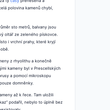
 za ty
časy
přenesena a
celá polovina kamenů chybí,
růměr sto metrů, balvany jsou
ový oltář ze zeleného pískovce.
sto i vrchní prahy, které kryjí
sobě.
ameny z rhyolithu a konečně
mi kameny byl v Prescellských
 brusy a pomocí mikroskopu
í pouze domněnky.
ameny až k řece. Tam uložili
kaz“ podařil, nebylo to úplně bez
eexistovaly.