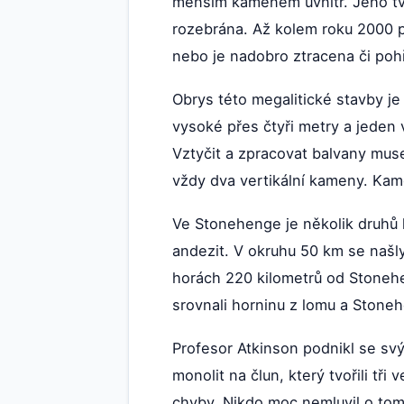
menším kamenem uvnitř. Jeho tv
rozebrána. Až kolem roku 2000 p
nebo je nadobro ztracena či poh
Obrys této megalitické stavby je
vysoké přes čtyři metry a jeden 
Vztyčit a zpracovat balvany museli
vždy dva vertikální kameny. Kame
Ve Stonehenge je několik druhů h
andezit. V okruhu 50 km se naš
horách 220 kilometrů od Stonehe
srovnali horninu z lomu a Stone
Profesor Atkinson podnikl se svý
monolit na člun, který tvořili tř
chyby. Nikdo moc nemluvil o tom,