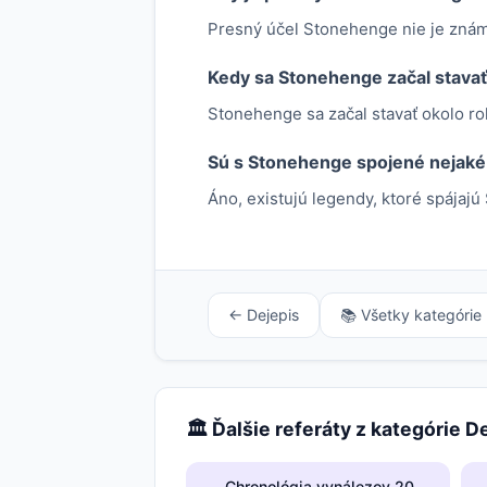
Presný účel Stonehenge nie je známy
Kedy sa Stonehenge začal stava
Stonehenge sa začal stavať okolo ro
Sú s Stonehenge spojené nejaké
Áno, existujú legendy, ktoré spájaj
← Dejepis
📚 Všetky kategórie
🏛️ Ďalšie referáty z kategórie D
Chronológia vynálezov 20.