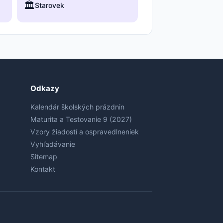
🏛️
Starovek
Odkazy
Kalendár školských prázdnin
Maturita a Testovanie 9 (2027)
Vzory žiadostí a ospravedlneniek
Vyhľadávanie
Sitemap
Kontakt