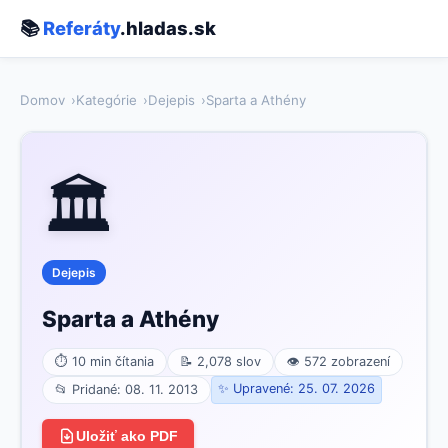
📚
Referáty
.hladas.sk
Domov
Kategórie
Dejepis
Sparta a Athény
🏛️
Dejepis
Sparta a Athény
⏱ 10 min čítania
📝 2,078 slov
👁 572 zobrazení
✨ Upravené: 25. 07. 2026
📂 Pridané: 08. 11. 2013
Uložiť ako PDF