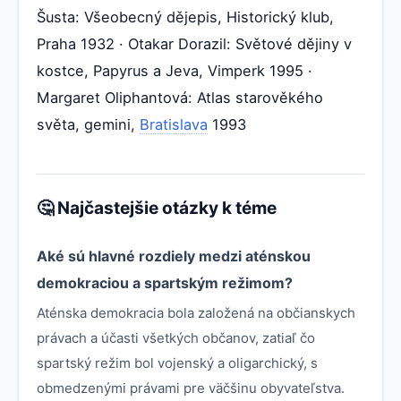
Šusta: Všeobecný dějepis, Historický klub,
Praha 1932 · Otakar Dorazil: Světové dějiny v
kostce, Papyrus a Jeva, Vimperk 1995 ·
Margaret Oliphantová: Atlas starověkého
světa, gemini,
Bratislava
1993
🤔 Najčastejšie otázky k téme
Aké sú hlavné rozdiely medzi aténskou
demokraciou a spartským režimom?
Aténska demokracia bola založená na občianskych
právach a účasti všetkých občanov, zatiaľ čo
spartský režim bol vojenský a oligarchický, s
obmedzenými právami pre väčšinu obyvateľstva.