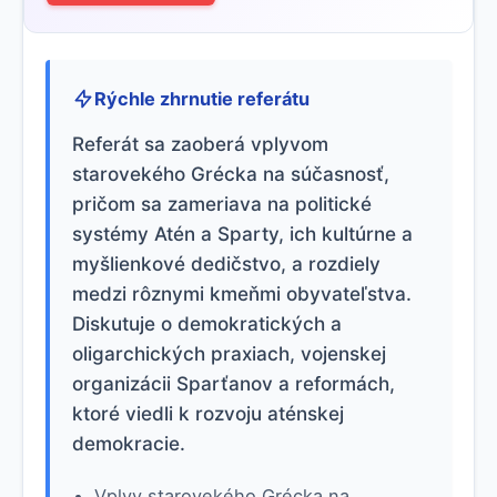
Rýchle zhrnutie referátu
Referát sa zaoberá vplyvom
starovekého Grécka na súčasnosť,
pričom sa zameriava na politické
systémy Atén a Sparty, ich kultúrne a
myšlienkové dedičstvo, a rozdiely
medzi rôznymi kmeňmi obyvateľstva.
Diskutuje o demokratických a
oligarchických praxiach, vojenskej
organizácii Sparťanov a reformách,
ktoré viedli k rozvoju aténskej
demokracie.
Vplyv starovekého Grécka na