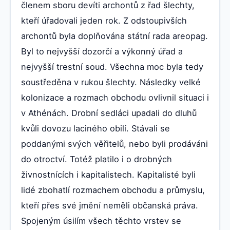
členem sboru devíti archontů z řad šlechty,
kteří úřadovali jeden rok. Z odstoupivších
archontů byla doplňována státní rada areopag.
Byl to nejvyšší dozorčí a výkonný úřad a
nejvyšší trestní soud. Všechna moc byla tedy
soustředěna v rukou šlechty. Následky velké
kolonizace a rozmach obchodu ovlivnil situaci i
v Athénách. Drobní sedláci upadali do dluhů
kvůli dovozu laciného obilí. Stávali se
poddanými svých věřitelů, nebo byli prodáváni
do otroctví. Totéž platilo i o drobných
živnostnících i kapitalistech. Kapitalisté byli
lidé zbohatlí rozmachem obchodu a průmyslu,
kteří přes své jmění neměli občanská práva.
Spojeným úsilím všech těchto vrstev se