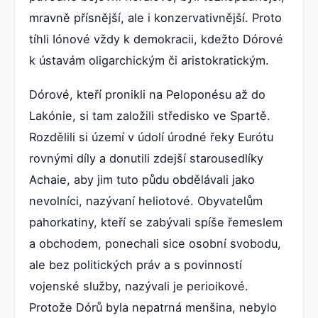
mravně přísnější, ale i konzervativnější. Proto
tíhli Iónové vždy k demokracii, kdežto Dórové
k ústavám oligarchickým či aristokratickým.
Dórové, kteří pronikli na Peloponésu až do
Lakónie, si tam založili středisko ve Spartě.
Rozdělili si území v údolí úrodné řeky Eurótu
rovnými díly a donutili zdejší starousedlíky
Achaie, aby jim tuto půdu obdělávali jako
nevolníci, nazývaní heliotové. Obyvatelům
pahorkatiny, kteří se zabývali spíše řemeslem
a obchodem, ponechali sice osobní svobodu,
ale bez politických práv a s povinností
vojenské služby, nazývali je perioikové.
Protože Dórů byla nepatrná menšina, nebylo