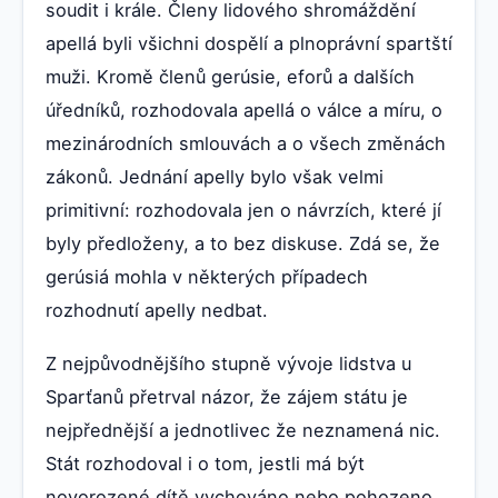
soudit i krále. Členy lidového shromáždění
apellá byli všichni dospělí a plnoprávní spartští
muži. Kromě členů gerúsie, eforů a dalších
úředníků, rozhodovala apellá o válce a míru, o
mezinárodních smlouvách a o všech změnách
zákonů. Jednání apelly bylo však velmi
primitivní: rozhodovala jen o návrzích, které jí
byly předloženy, a to bez diskuse. Zdá se, že
gerúsiá mohla v některých případech
rozhodnutí apelly nedbat.
Z nejpůvodnějšího stupně vývoje lidstva u
Sparťanů přetrval názor, že zájem státu je
nejpřednější a jednotlivec že neznamená nic.
Stát rozhodoval i o tom, jestli má být
novorozené dítě vychováno nebo pohozeno.