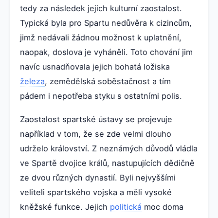
tedy za následek jejich kulturní zaostalost.
Typická byla pro Spartu nedůvěra k cizincům,
jimž nedávali žádnou možnost k uplatnění,
naopak, doslova je vyháněli. Toto chování jim
navíc usnadňovala jejich bohatá ložiska
železa
, zemědělská soběstačnost a tím
pádem i nepotřeba styku s ostatními polis.
Zaostalost spartské ústavy se projevuje
například v tom, že se zde velmi dlouho
udrželo království. Z neznámých důvodů vládla
ve Spartě dvojice králů, nastupujících dědičně
ze dvou různých dynastií. Byli nejvyššími
veliteli spartského vojska a měli vysoké
kněžské funkce. Jejich
politická
moc doma