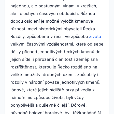
najednou, ale postupnými vlnami v kratších,
ale i dlouhých časových obdobích. Různou
dobou osídlení je možné vyložit kmenové
různosti mezi historickými obyvateli Řecka.
Rozdíly, způsobené v řeči i ve způsobu
života
velkými časovými vzdálenostmi, které od sebe
dělily příchod jednotlivých řeckých kmenů do
jejich sídel i přirozená členitost i zeměpisná
roztříštěnost, kterou je Řecko rozděleno na
veliké množství drobných území, způsobily i
rozdíly v národní povaze jednotlivých kmenů.
Iónové, které jejich sídliště brzy přivedla k
námořnímu způsobu života, byli vždy
pohyblivější a duševně čilejší. Dórové,
původně bojovní horalové, byli těžkopádnější,