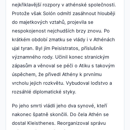
nejkřiklavější rozpory v athénské společnosti.
Protože však Solón odmítl zasáhnout hlouběji
do majetkových vztahů, projevila se
nespokojenost nejchudších brzy znovu. Po
krátkém období zmatku se vlády i v Athénách
ujal tyran. Byl jím Peisistratos, příslušník
významného rody. Učinil konec stranickým
zápasům a věnoval se péči o Atiku s takovým
úspěchem, že přivedl Athény k prvnímu
vrcholu jejich rozkvětu. Vybudoval loďstvo a
rozsáhlé diplomatické styky.
Po jeho smrti vládli jeho dva synové, kteří
nakonec špatně skončili. Do čela Athén se
dostal Kleisthenes. Reorganizoval správu