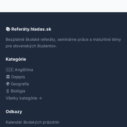
📚 Referáty.hladas.sk
Bezplatné školské referáty, seminárne práce a maturitné témy
pre slovenských študentov.
Kategórie
🇬🇧 Angličtina
🏛️ Dejepis
🌍 Geografia
🧬 Biológia
Všetky kategórie →
Odkazy
Kalendár školských prázdnin