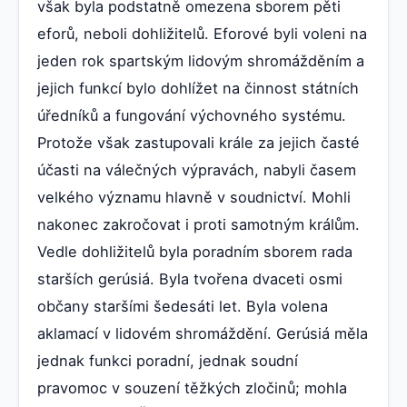
však byla podstatně omezena sborem pěti
eforů, neboli dohližitelů. Eforové byli voleni na
jeden rok spartským lidovým shromážděním a
jejich funkcí bylo dohlížet na činnost státních
úředníků a fungování výchovného systému.
Protože však zastupovali krále za jejich časté
účasti na válečných výpravách, nabyli časem
velkého významu hlavně v soudnictví. Mohli
nakonec zakročovat i proti samotným králům.
Vedle dohližitelů byla poradním sborem rada
starších gerúsiá. Byla tvořena dvaceti osmi
občany staršími šedesáti let. Byla volena
aklamací v lidovém shromáždění. Gerúsiá měla
jednak funkci poradní, jednak soudní
pravomoc v souzení těžkých zločinů; mohla