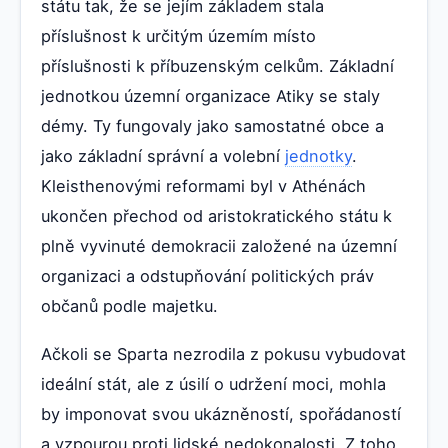
státu tak, že se jejím základem stala
příslušnost k určitým územím místo
příslušnosti k příbuzenským celkům. Základní
jednotkou územní organizace Atiky se staly
démy. Ty fungovaly jako samostatné obce a
jako základní správní a volební
jednotky
.
Kleisthenovými reformami byl v Athénách
ukončen přechod od aristokratického státu k
plně vyvinuté demokracii založené na územní
organizaci a odstupňování politických práv
občanů podle majetku.
Ačkoli se Sparta nezrodila z pokusu vybudovat
ideální stát, ale z úsilí o udržení moci, mohla
by imponovat svou ukázněností, spořádaností
a vzpourou proti lidské nedokonalosti. Z toho