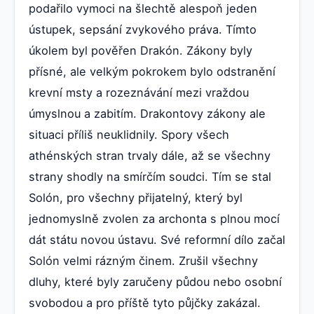
podařilo vymoci na šlechtě alespoň jeden
ústupek, sepsání zvykového práva. Tímto
úkolem byl pověřen Drakón. Zákony byly
přísné, ale velkým pokrokem bylo odstranění
krevní msty a rozeznávání mezi vraždou
úmyslnou a zabitím. Drakontovy zákony ale
situaci příliš neuklidnily. Spory všech
athénských stran trvaly dále, až se všechny
strany shodly na smírčím soudci. Tím se stal
Solón, pro všechny přijatelný, který byl
jednomyslně zvolen za archonta s plnou mocí
dát státu novou ústavu. Své reformní dílo začal
Solón velmi rázným činem. Zrušil všechny
dluhy, které byly zaručeny půdou nebo osobní
svobodou a pro příště tyto půjčky zakázal.