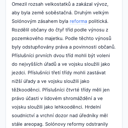
Omezil rozsah velkostatků a zakázal vývoz,
aby byla země soběstačná. Druhým velkým
Solónovým zásahem byla
reforma
politická.
Rozdělil občany do čtyř tříd podle výnosu z
pozemkového majetku. Podle těchto výnosů
byly odstupňovány práva a povinnosti občanů.
Příslušníci prvních dvou tříd mohli být voleni
do nejvyšších úřadů a ve vojsku sloužili jako
jezdci. Příslušníci třetí třídy mohli zastávat
nižší úřady a ve vojsku sloužili jako
těžkooděnci. Příslušníci čtvrté třídy měli jen
právo účasti v lidovém shromáždění a ve
vojsku sloužili jako lehkooděnci. Hrdelní
soudnictví a vrchní dozor nad úředníky měl
stále areopag. Solónovy reformy odstranily