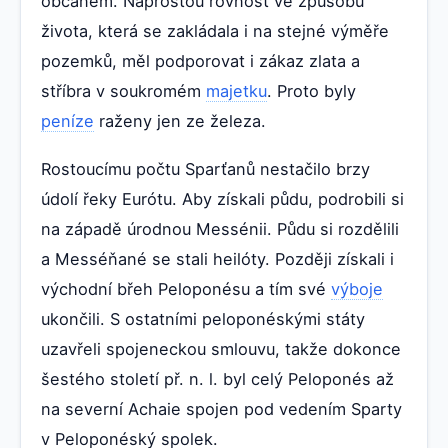
občanem. Naprostou rovnost ve způsobu
života, která se zakládala i na stejné výměře
pozemků, měl podporovat i zákaz zlata a
stříbra v soukromém
majetku
. Proto byly
peníze
raženy jen ze železa.
Rostoucímu počtu Sparťanů nestačilo brzy
údolí řeky Eurótu. Aby získali půdu, podrobili si
na západě úrodnou Messénii. Půdu si rozdělili
a Messéňané se stali heilóty. Později získali i
východní břeh Peloponésu a tím své
výboje
ukončili. S ostatními peloponéskými státy
uzavřeli spojeneckou smlouvu, takže dokonce
šestého století př. n. l. byl celý Peloponés až
na severní Achaie spojen pod vedením Sparty
v Peloponéský spolek.