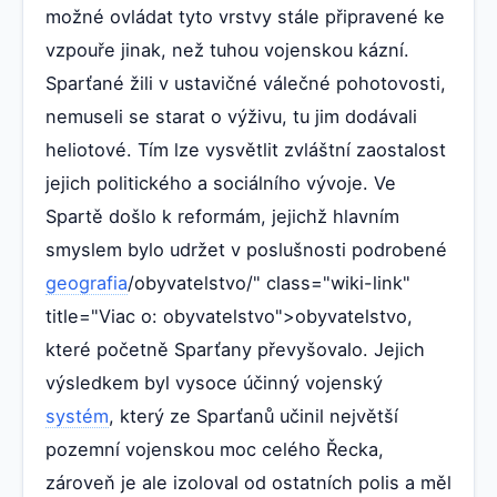
možné ovládat tyto vrstvy stále připravené ke
vzpouře jinak, než tuhou vojenskou kázní.
Sparťané žili v ustavičné válečné pohotovosti,
nemuseli se starat o výživu, tu jim dodávali
heliotové. Tím lze vysvětlit zvláštní zaostalost
jejich politického a sociálního vývoje. Ve
Spartě došlo k reformám, jejichž hlavním
smyslem bylo udržet v poslušnosti podrobené
geografia
/obyvatelstvo/" class="wiki-link"
title="Viac o: obyvatelstvo">obyvatelstvo,
které početně Sparťany převyšovalo. Jejich
výsledkem byl vysoce účinný vojenský
systém
, který ze Sparťanů učinil největší
pozemní vojenskou moc celého Řecka,
zároveň je ale izoloval od ostatních polis a měl