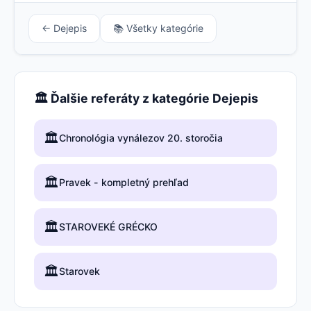
← Dejepis
📚 Všetky kategórie
🏛️ Ďalšie referáty z kategórie Dejepis
🏛️
Chronológia vynálezov 20. storočia
🏛️
Pravek - kompletný prehľad
🏛️
STAROVEKÉ GRÉCKO
🏛️
Starovek