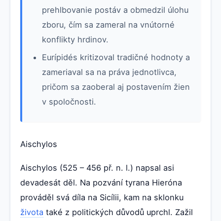
prehlbovanie postáv a obmedzil úlohu
zboru, čím sa zameral na vnútorné
konflikty hrdinov.
Eurípidés kritizoval tradičné hodnoty a
zameriaval sa na práva jednotlivca,
pričom sa zaoberal aj postavením žien
v spoločnosti.
Aischylos
Aischylos (525 – 456 př. n. l.) napsal asi
devadesát děl. Na pozvání tyrana Hieróna
prováděl svá díla na Sicílii, kam na sklonku
života
také z politických důvodů uprchl. Zažil