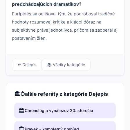
predchádzajúcich dramatikov?
Eurípidés sa odlišoval tým, že podroboval tradičné
hodnoty rozumovej kritike a kládol dôraz na
subjektívne práva jednotlivca, pričom sa zaoberal aj
postavením žien.
← Dejepis
📚 Všetky kategórie
🏛️ Ďalšie referáty z kategórie Dejepis
🏛️
Chronológia vynálezov 20. storočia
🏛️
Pravek - kompletný prehľad