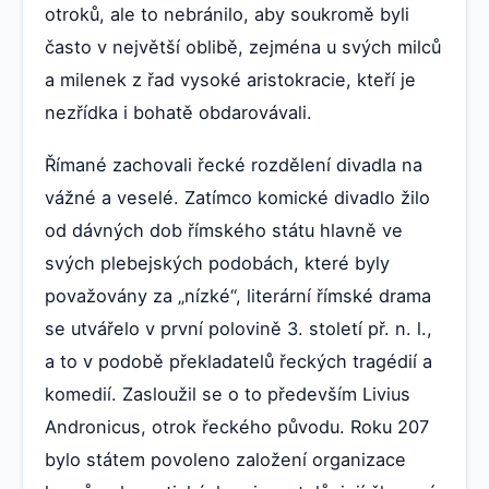
otroků, ale to nebránilo, aby soukromě byli
často v největší oblibě, zejména u svých milců
a milenek z řad vysoké aristokracie, kteří je
nezřídka i bohatě obdarovávali.
Římané zachovali řecké rozdělení divadla na
vážné a veselé. Zatímco komické divadlo žilo
od dávných dob římského státu hlavně ve
svých plebejských podobách, které byly
považovány za „nízké“, literární římské drama
se utvářelo v první polovině 3. století př. n. l.,
a to v podobě překladatelů řeckých tragédií a
komedií. Zasloužil se o to především Livius
Andronicus, otrok řeckého původu. Roku 207
bylo státem povoleno založení organizace