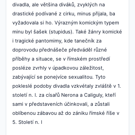
divadla, ale většina diváků, zvyklých na
drastické podívané z cirku, minus přijala, ba
vyžadovala si ho. Výrazným komickým typem
minu byl šašek (stupidus). Také žánry komické
i tragické pantomimy, kde tanečník za
doprovodu přednášeče předváděl různé
příběhy a situace, se v římském prostředí
posléze zvrhly v úpadkovou záležitost,
zabývající se ponejvíce sexualitou. Tyto
pokleslé podoby divadla vzkvétaly zvláště v 1.
století n. l. za císařů Nerona a Caliguly, kteří
sami v představeních účinkovali, a zůstali
oblíbenou zábavou až do zániku římské říše v
5. Století n. l