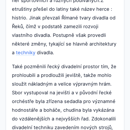
her sportovních a různých podívaných.Z
etruštiny přešel do latiny také název herce :
histrio. Jinak převzali Římané tvary divadla od
Řeků, čímž v podstatě zamezili rozvoji
vlastního divadla. Postupně však provedli
některé změny, tykající se hlavně architektury
a
techniky
divadla.
Také pozměnili řecký divadelní prostor tím, že
prohloubili a prodloužili jeviště, takže mohlo
sloužit nákladným a velice výpravným hrám.
Sbor vystupoval na jevišti a v původní řecké
orchéstře byla zřízena sedadla pro významné
hodnostáře a boháče, chudina byla vykázána
do vzdálenějších a nejvyšších řad. Zdokonalili
divadelní techniku zavedením nových strojů,