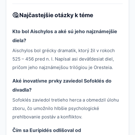
🤔 Najčastejšie otázky k téme
Kto bol Aischylos a aké sú jeho najznámejšie
diela?
Aischylos bol grécky dramatik, ktorý žil v rokoch
525 – 456 pred n. l. Napísal asi deväťdesiat diel,
pričom jeho najznámejšou trilógiou je Oresteia.
Aké inovatívne prvky zaviedol Sofoklés do
divadla?
Sofoklés zaviedol tretieho herca a obmedzil úlohu
zboru, čo umožnilo hlbšie psychologické
prehlbovanie postáv a konfliktov.
Čím sa Eurípidés odlišoval od