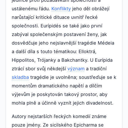
ustálenému řádu.
Konflikty
jeho děl obrážejí
narůstající kritické dituace uvnitř řecké
společnosti. Eurípidés se také jako první
zabýval společenským postavení ženy, jak
dosvědčuje jeho nejslavnější tragédie Médeia
a další díla s touto tématikou: Elloktrá,
Hippolitos, Trójanky a Bakchantky. U Eurípida
ztrácí sbor svůj někdejší
význam
a tradiční
skladba
tragédie je uvolněna; soustřeďuje se k
momentům dramatického napětí a dílčím
výjevům je poskytován takový prostor, aby
mohla plně a účinně vyznít jejich divadelnost.
Autory nejstarších řeckých komedií známe
pouze jmény. Ze sicilského Epicharma se