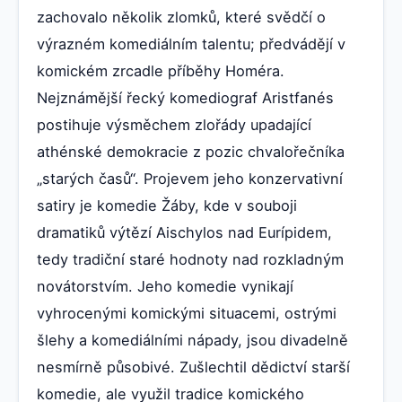
zachovalo několik zlomků, které svědčí o
výrazném komediálním talentu; předvádějí v
komickém zrcadle příběhy Homéra.
Nejznámější řecký komediograf Aristfanés
postihuje výsměchem zlořády upadající
athénské demokracie z pozic chvalořečníka
„starých časů“. Projevem jeho konzervativní
satiry je komedie Žáby, kde v souboji
dramatiků výtězí Aischylos nad Eurípidem,
tedy tradiční staré hodnoty nad rozkladným
novátorstvím. Jeho komedie vynikají
vyhrocenými komickými situacemi, ostrými
šlehy a komediálními nápady, jsou divadelně
nesmírně působivé. Zušlechtil dědictví starší
komedie, ale využil tradice komického