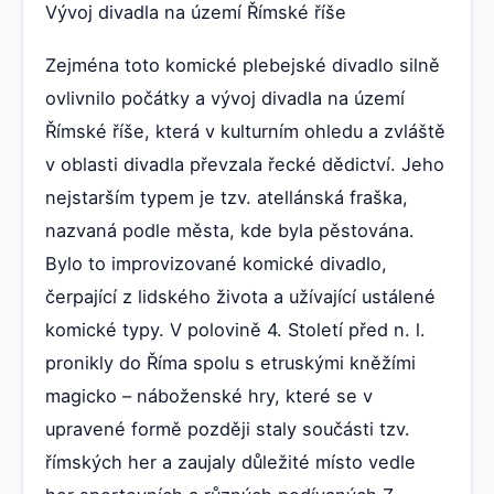
Vývoj divadla na území Římské říše
Zejména toto komické plebejské divadlo silně
ovlivnilo počátky a vývoj divadla na území
Římské říše, která v kulturním ohledu a zvláště
v oblasti divadla převzala řecké dědictví. Jeho
nejstarším typem je tzv. atellánská fraška,
nazvaná podle města, kde byla pěstována.
Bylo to improvizované komické divadlo,
čerpající z lidského života a užívající ustálené
komické typy. V polovině 4. Století před n. l.
pronikly do Říma spolu s etruskými kněžími
magicko – náboženské hry, které se v
upravené formě později staly součásti tzv.
římských her a zaujaly důležité místo vedle