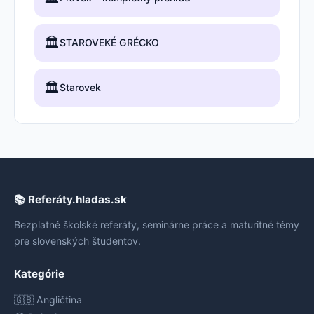
🏛️
STAROVEKÉ GRÉCKO
🏛️
Starovek
📚 Referáty.hladas.sk
Bezplatné školské referáty, seminárne práce a maturitné témy
pre slovenských študentov.
Kategórie
🇬🇧 Angličtina