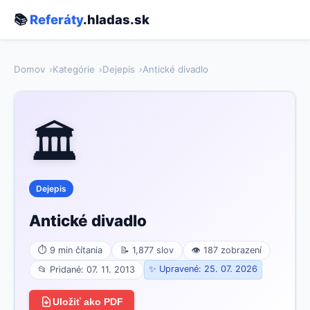
📚
Referáty
.hladas.sk
Domov
Kategórie
Dejepis
Antické divadlo
🏛️
Dejepis
Antické divadlo
⏱ 9 min čítania
📝 1,877 slov
👁 187 zobrazení
✨ Upravené: 25. 07. 2026
📂 Pridané: 07. 11. 2013
Uložiť ako PDF