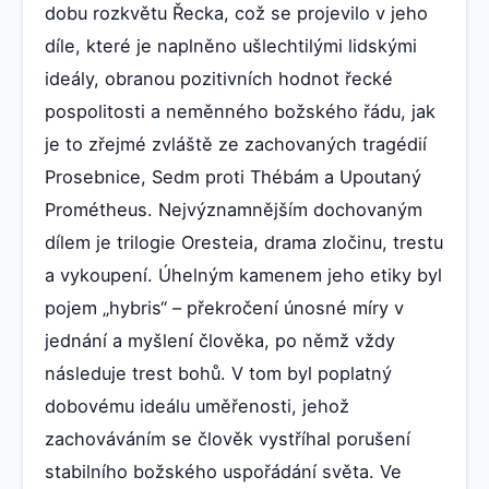
dobu rozkvětu Řecka, což se projevilo v jeho
díle, které je naplněno ušlechtilými lidskými
ideály, obranou pozitivních hodnot řecké
pospolitosti a neměnného božského řádu, jak
je to zřejmé zvláště ze zachovaných tragédií
Prosebnice, Sedm proti Thébám a Upoutaný
Prométheus. Nejvýznamnějším dochovaným
dílem je trilogie Oresteia, drama zločinu, trestu
a vykoupení. Úhelným kamenem jeho etiky byl
pojem „hybris“ – překročení únosné míry v
jednání a myšlení člověka, po němž vždy
následuje trest bohů. V tom byl poplatný
dobovému ideálu uměřenosti, jehož
zachováváním se člověk vystříhal porušení
stabilního božského uspořádání světa. Ve