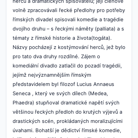
herců a dramatických spisovatelů; její členové
volně zpracovávali řecké předlohy pro potřeby
římských divadel spisovali komedie a tragédie
dvojího druhu – s řeckými náměty (palliata) a s
tématy z římské historie a života(togáta).
Názvy pocházejí z kostýmování herců, jež bylo
pro tato dva druhy rozdílné. Zájem o
komediální divadlo zatlačil do pozadí tragédii,
jejímž nejvýznamnějším římským
představidelem byl filozof Lucius Annaeus
Seneca , který ve svých dílech (Medea,
Phaedra) stupňoval dramatické napětí svých
většinou řeckých předloh do krutých výjevů a
drastických scén, prokládaných moralizujícími
úvahami. Bohatší je dědictví římské komedie,