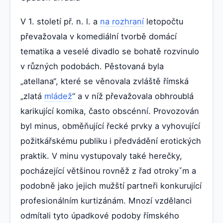
V 1. století př. n. l. a
na rozhraní
letopočtu
převažovala v komediální tvorbě domácí
tematika a veselé divadlo se bohatě rozvinulo
v různých podobách. Pěstovaná byla
„atellana“, které se věnovala zvláště římská
„zlatá
mládež
“ a v níž převažovala obhroublá
karikující komika, často obscénní. Provozován
byl minus, obměňující řecké prvky a vyhovující
požitkářskému publiku i předvádění erotických
praktik. V minu vystupovaly také herečky,
pocházející většinou rovněž z řad otrokyˇm a
podobně jako jejich mužští partneři konkurující
profesionálním kurtizánám. Mnozí vzdělanci
odmítali tyto úpadkové podoby římského