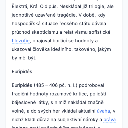
Ělektrá, Král Oidipús. Neskládal již trilogie, ale
jednotlivé uzavřené tragédie. V době, kdy
hospodářská situace řeckého státu dávala
průchod skepticismu a relativismu sofistické
filozofie
, ohajoval bortící se hodnoty a
ukazoval člověka ideálního, takového, jakým
by měl být.
Eurípidés
Eurípidés (485 – 406 pč. n. l.) podroboval
tradiční hodnoty rozumové kritice, polidští
bájeslovné látky, s nimiž nakládal značně
volně, a do svých her vkládal aktuální
úvaha
, v
nichž kladl důraz na subjektivní nároky a
práva
jedince proti požadavkům společnosti a