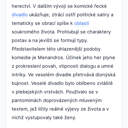
herectví. V dalším vývoji se komické řecké
divadlo
ukázňuje, ztrácí ostří politické satiry a
tematicky se obrací spíše k
oblasti
soukromého života. Prohlubují se charaktery
postav a na jevišti se formují typy.
Představitelem této uhlazenější podoby
komedie je Menandros. Účinek jeho her plyne
z prokreslení povah, vtipnosti dialogu a umné
intriky. Ve veselém divadle přetrvává dionýská
bujnost. Veselé divadlo bylo oblíbeno zvláště
v plebejských vrstvách. Používalo se v
pantomimách doprovázených mluveným
textem, jež líčily reálné výjevy ze života a v
nichž vystupovaly také ženy.