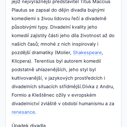
jejíž nejvýraznější představitel Titus Maccius
Plautus se zapsal do dějin divadla bujnými
komediemi s živou lidovou řečí a divadelně
působivými typy. Divadelní kvality jeho
komedií zajistily části jeho díla životnost až do
našich časů; mnohé z nich inspirovaly i
pozdější dramatiky (Molier,
Shakespeare
,
Klicpera). Terentius byl autorem komedií
podstatně uhlazenějších, jeho styl byl
kultivovanější, v jazykových prostředcích i
divadelních situacích střídmější.Dívka z Andru,
Formio a Kleštěnec ožily v evropském
divadelnictví zvláště v období humanismu a za
renesance
.
Úpadek divadla