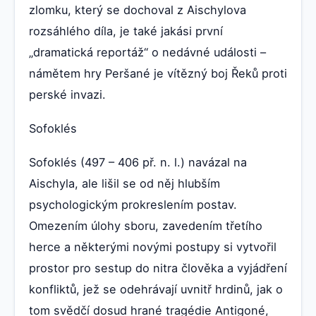
zlomku, který se dochoval z Aischylova
rozsáhlého díla, je také jakási první
„dramatická reportáž“ o nedávné události –
námětem hry Peršané je vítězný boj Řeků proti
perské invazi.
Sofoklés
Sofoklés (497 – 406 př. n. l.) navázal na
Aischyla, ale lišil se od něj hlubším
psychologickým prokreslením postav.
Omezením úlohy sboru, zavedením třetího
herce a některými novými postupy si vytvořil
prostor pro sestup do nitra člověka a vyjádření
konfliktů, jež se odehrávají uvnitř hrdinů, jak o
tom svědčí dosud hrané tragédie Antigoné,