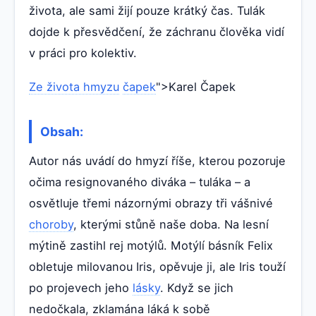
života, ale sami žijí pouze krátký čas. Tulák
dojde k přesvědčení, že záchranu člověka vidí
v práci pro kolektiv.
Ze života hmyzu
čapek
">Karel Čapek
Obsah:
Autor nás uvádí do hmyzí říše, kterou pozoruje
očima resignovaného diváka – tuláka – a
osvětluje třemi názornými obrazy tři vášnivé
choroby
, kterými stůně naše doba. Na lesní
mýtině zastihl rej motýlů. Motýlí básník Felix
obletuje milovanou Iris, opěvuje ji, ale Iris touží
po projevech jeho
lásky
. Když se jich
nedočkala, zklamána láká k sobě