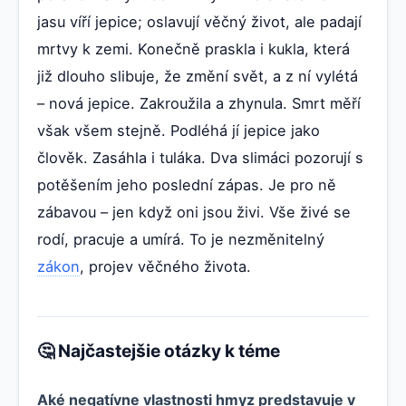
jasu víří jepice; oslavují věčný život, ale padají
mrtvy k zemi. Konečně praskla i kukla, která
již dlouho slibuje, že změní svět, a z ní vylétá
– nová jepice. Zakroužila a zhynula. Smrt měří
však všem stejně. Podléhá jí jepice jako
člověk. Zasáhla i tuláka. Dva slimáci pozorují s
potěšením jeho poslední zápas. Je pro ně
zábavou – jen když oni jsou živi. Vše živé se
rodí, pracuje a umírá. To je nezměnitelný
zákon
, projev věčného života.
🤔 Najčastejšie otázky k téme
Aké negatívne vlastnosti hmyz predstavuje v