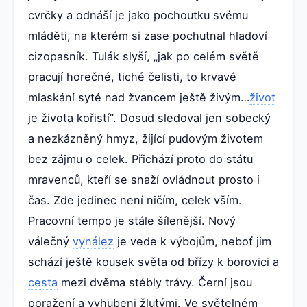
cvrčky a odnáší je jako pochoutku svému
mláděti, na kterém si zase pochutnal hladoví
cizopasník. Tulák slyší, „jak po celém světě
pracují horečné, tiché čelisti, to krvavé
mlaskání syté nad žvancem ještě živým…
život
je života kořistí“. Dosud sledoval jen sobecký
a nezkázněný hmyz, žijící pudovým životem
bez zájmu o celek. Přichází proto do státu
mravenců, kteří se snaží ovládnout prosto i
čas. Zde jedinec není ničím, celek vším.
Pracovní tempo je stále šílenější. Nový
válečný
vynález
je vede k výbojům, neboť jim
schází ještě kousek světa od břízy k borovici a
cesta
mezi dvěma stébly trávy. Černí jsou
poražení a vyhubeni žlutými. Ve světelném