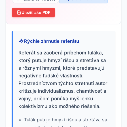
Uložiť ako PDF
Rýchle zhrnutie referátu
Referát sa zaoberá príbehom tuláka,
ktorý putuje hmyzí ríšou a stretáva sa
s rôznymi hmyzmi, ktoré predstavujú
negatívne ľudské vlastnosti.
Prostredníctvom týchto stretnutí autor
kritizuje individualizmus, chamtivosť a
vojny, pričom ponúka myšlienku
kolektivizmu ako možného riešenia.
Tulák putuje hmyzí ríšou a stretáva sa