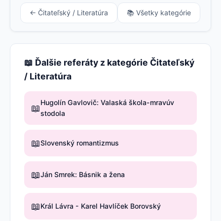
← Čitateľský / Literatúra
📚 Všetky kategórie
📖 Ďalšie referáty z kategórie Čitateľský
/ Literatúra
Hugolín Gavlovič: Valaská škola-mravúv
📖
stodola
📖
Slovenský romantizmus
📖
Ján Smrek: Básnik a žena
📖
Král Lávra - Karel Havlíček Borovský