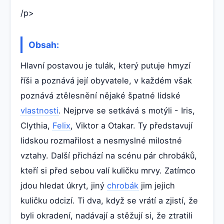
/p>
Obsah:
Hlavní postavou je tulák, který putuje hmyzí
říši a poznává její obyvatele, v každém však
poznává ztělesnění nějaké špatné lidské
vlastnosti
. Nejprve se setkává s motýli - Iris,
Clythia,
Felix
, Viktor a Otakar. Ty představují
lidskou rozmařilost a nesmyslné milostné
vztahy. Další přichází na scénu pár chrobáků,
kteří si před sebou valí kuličku mrvy. Zatímco
jdou hledat úkryt, jiný
chrobák
jim jejich
kuličku odcizí. Ti dva, když se vrátí a zjistí, že
byli okradení, nadávají a stěžují si, že ztratili