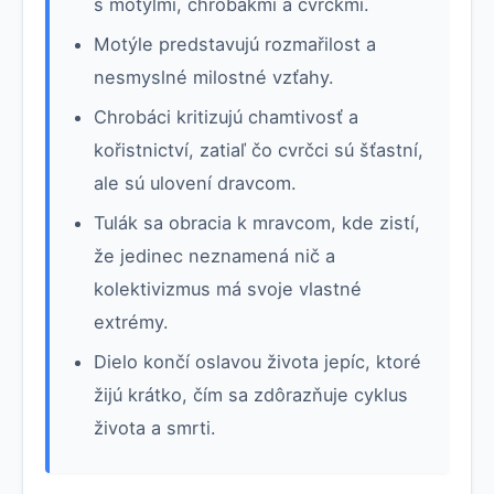
s motýlmi, chrobákmi a cvrčkmi.
Motýle predstavujú rozmařilost a
nesmyslné milostné vzťahy.
Chrobáci kritizujú chamtivosť a
kořistnictví, zatiaľ čo cvrčci sú šťastní,
ale sú ulovení dravcom.
Tulák sa obracia k mravcom, kde zistí,
že jedinec neznamená nič a
kolektivizmus má svoje vlastné
extrémy.
Dielo končí oslavou života jepíc, ktoré
žijú krátko, čím sa zdôrazňuje cyklus
života a smrti.