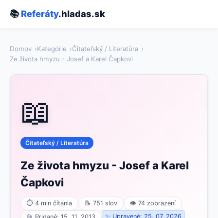
📚
Referáty
.hladas.sk
Domov
Kategórie
Čitateľský / Literatúra
Ze života hmyzu - Josef a Karel Čapkovi
📖
Čitateľský / Literatúra
Ze života hmyzu - Josef a Karel
Čapkovi
⏱ 4 min čítania
📝 751 slov
👁 74 zobrazení
✨ Upravené: 25. 07. 2026
📂 Pridané: 15. 11. 2013