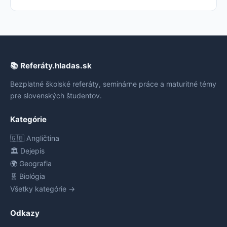
📚 Referáty.hladas.sk
Bezplatné školské referáty, seminárne práce a maturitné témy
pre slovenských študentov.
Kategórie
🇬🇧 Angličtina
🏛️ Dejepis
🌍 Geografia
🧬 Biológia
Všetky kategórie →
Odkazy