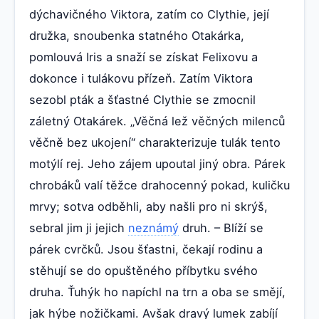
dýchavičného Viktora, zatím co Clythie, její
družka, snoubenka statného Otakárka,
pomlouvá Iris a snaží se získat Felixovu a
dokonce i tulákovu přízeň. Zatím Viktora
sezobl pták a šťastné Clythie se zmocnil
záletný Otakárek. „Věčná lež věčných milenců
věčně bez ukojení“ charakterizuje tulák tento
motýlí rej. Jeho zájem upoutal jiný obra. Párek
chrobáků valí těžce drahocenný pokad, kuličku
mrvy; sotva odběhli, aby našli pro ni skrýš,
sebral jim ji jejich
neznámý
druh. – Blíží se
párek cvrčků. Jsou šťastni, čekají rodinu a
stěhují se do opuštěného příbytku svého
druha. Ťuhýk ho napíchl na trn a oba se smějí,
jak hýbe nožičkami. Avšak dravý lumek zabíjí