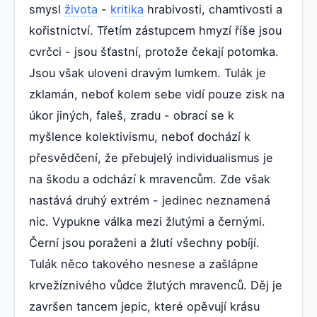
smysl
života
-
kritika
hrabivosti, chamtivosti a
kořistnictví. Třetím zástupcem hmyzí říše jsou
cvrčci - jsou šťastní, protože čekají potomka.
Jsou však uloveni dravým lumkem. Tulák je
zklamán, neboť kolem sebe vidí pouze zisk na
úkor jiných, faleš, zradu - obrací se k
myšlence kolektivismu, neboť dochází k
přesvědčení, že přebujelý individualismus je
na škodu a odchází k mravencům. Zde však
nastává druhý extrém - jedinec neznamená
nic. Vypukne válka mezi žlutými a černými.
Černí jsou poraženi a žlutí všechny pobíjí.
Tulák něco takového nesnese a zašlápne
krvežíznivého vůdce žlutých mravenců. Děj je
završen tancem jepic, které opěvují krásu