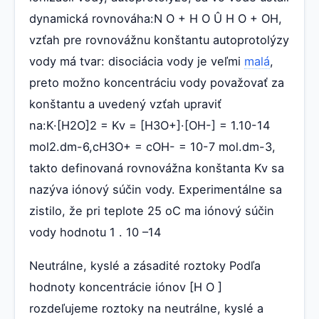
dynamická rovnováha:N O + H O Û H O + OH,
vzťah pre rovnovážnu konštantu autoprotolýzy
vody má tvar: disociácia vody je veľmi
malá
,
preto možno koncentráciu vody považovať za
konštantu a uvedený vzťah upraviť
na:K·[H2O]2 = Kv = [H3O+]·[OH-] = 1.10-14
mol2.dm-6,cH3O+ = cOH- = 10-7 mol.dm-3,
takto definovaná rovnovážna konštanta Kv sa
nazýva iónový súčin vody. Experimentálne sa
zistilo, že pri teplote 25 oC ma iónový súčin
vody hodnotu 1 . 10 –14
Neutrálne, kyslé a zásadité roztoky Podľa
hodnoty koncentrácie iónov [H O ]
rozdeľujeme roztoky na neutrálne, kyslé a