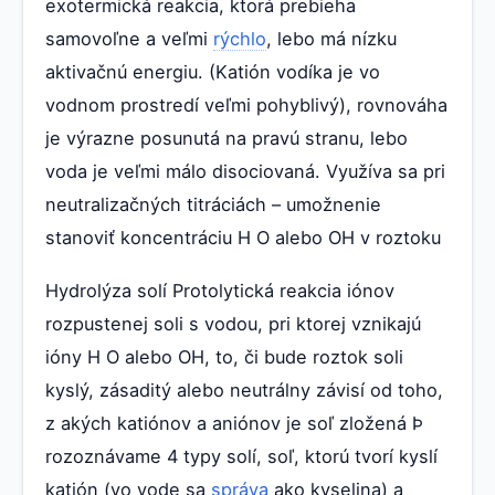
exotermická reakcia, ktorá prebieha
samovoľne a veľmi
rýchlo
, lebo má nízku
aktivačnú energiu. (Katión vodíka je vo
vodnom prostredí veľmi pohyblivý), rovnováha
je výrazne posunutá na pravú stranu, lebo
voda je veľmi málo disociovaná. Využíva sa pri
neutralizačných titráciách – umožnenie
stanoviť koncentráciu H O alebo OH v roztoku
Hydrolýza solí Protolytická reakcia iónov
rozpustenej soli s vodou, pri ktorej vznikajú
ióny H O alebo OH, to, či bude roztok soli
kyslý, zásaditý alebo neutrálny závisí od toho,
z akých katiónov a aniónov je soľ zložená Þ
rozoznávame 4 typy solí, soľ, ktorú tvorí kyslí
katión (vo vode sa
správa
ako kyselina) a