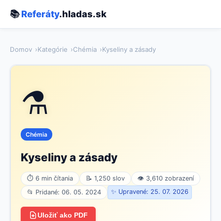
📚
Referáty
.hladas.sk
Domov
Kategórie
Chémia
Kyseliny a zásady
⚗️
Chémia
Kyseliny a zásady
⏱ 6 min čítania
📝 1,250 slov
👁 3,610 zobrazení
✨ Upravené: 25. 07. 2026
📂 Pridané: 06. 05. 2024
Uložiť ako PDF