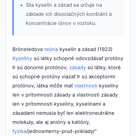
Sila kyselín a zásad sa určuje na
základe ich disociačných konštánt a
koncentrácie iónov v roztoku.
Brönstedova
teória
kyselín a zásad (1923)
Kyseliny
sú látky schopné odovzdávať protóny
Þ sú donormi protónov,
zásady
sú látky, ktoré
sú schopné protóny viazať Þ sú akceptormi
protónov, látka môže mať
vlastnosti
kyseliny
len v prítomnosti zásady a vlastnosti zásady
len v prítomnosti kyseliny, kyselinami a
zásadami nemusia byť len elektroneutrálne
molekuly, ale aj anióny a katióny,
fyzika
/jednosmerny-prud-priklady/"