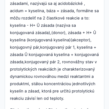
zásadami, nazývajú sa aj acidobázické ,
acidum = kyselina, báza = zásada, formálne sa
môžu rozdeliť na 2 čiastkové reakcie a to:
kyselina - H+ Û zásada (nazýva sa
konjugovaná zásada),(donor), zásada + H+ Û
kyselina (konjugovaná kyselina)(akceptor),
konjugovný pár,konjugovaný pár 1, kyselina +
zásada Û konjugovaná kyselina + konjugovaná
zásada,konjugovaný pár 2, rovnovážny stav v
protolytických reakciách je charakterizovaný
dynamickou rovnováhou medzi reaktantmi a
produktmi, stálou koncentráciou jednotlivých
kyselín a zásad, ktorá pre určitú protolytickú
reakciu závisí len od teploty.