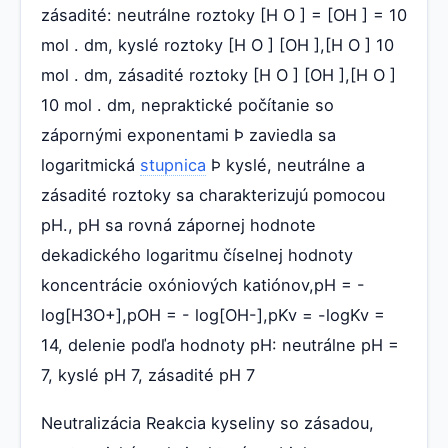
zásadité: neutrálne roztoky [H O ] = [OH ] = 10
mol . dm, kyslé roztoky [H O ] [OH ],[H O ] 10
mol . dm, zásadité roztoky [H O ] [OH ],[H O ]
10 mol . dm, nepraktické počítanie so
zápornými exponentami Þ zaviedla sa
logaritmická
stupnica
Þ kyslé, neutrálne a
zásadité roztoky sa charakterizujú pomocou
pH., pH sa rovná zápornej hodnote
dekadického logaritmu číselnej hodnoty
koncentrácie oxóniových katiónov,pH = -
log[H3O+],pOH = - log[OH-],pKv = -logKv =
14, delenie podľa hodnoty pH: neutrálne pH =
7, kyslé pH 7, zásadité pH 7
Neutralizácia Reakcia kyseliny so zásadou,