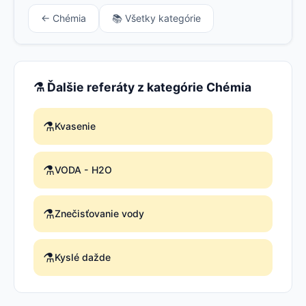
← Chémia
📚 Všetky kategórie
⚗️ Ďalšie referáty z kategórie Chémia
⚗️
Kvasenie
⚗️
VODA - H2O
⚗️
Znečisťovanie vody
⚗️
Kyslé dažde