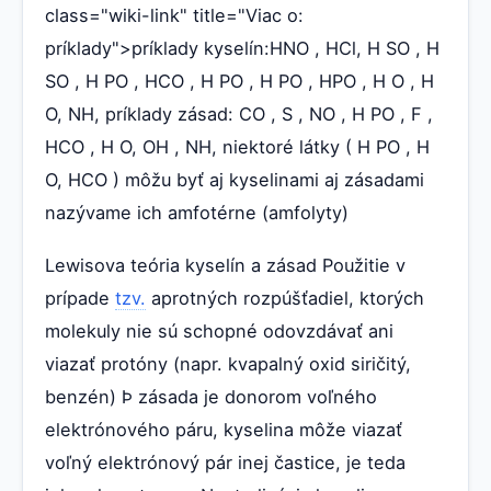
class="wiki-link" title="Viac o:
príklady">príklady kyselín:HNO , HCl, H SO , H
SO , H PO , HCO , H PO , H PO , HPO , H O , H
O, NH, príklady zásad: CO , S , NO , H PO , F ,
HCO , H O, OH , NH, niektoré látky ( H PO , H
O, HCO ) môžu byť aj kyselinami aj zásadami
nazývame ich amfotérne (amfolyty)
Lewisova teória kyselín a zásad Použitie v
prípade
tzv.
aprotných rozpúšťadiel, ktorých
molekuly nie sú schopné odovzdávať ani
viazať protóny (napr. kvapalný oxid siričitý,
benzén) Þ zásada je donorom voľného
elektrónového páru, kyselina môže viazať
voľný elektrónový pár inej častice, je teda