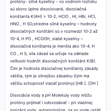
protóny- silné kyseliny - vo vodnom roztoku
sú skoro úplne disociované, disociačná
konštanta K(AH) > 10-2, HClO , HI, HBr, HCl,
HNO , H SO,stredne silné kyseliny – hodnoty
disociačných konštánt sú v rozmedzí 10-2 až
10-4, H PO , HCOOH, slabé kyseliny –
disociačná konštanta je menšia ako 10-4, H
CO , H S, sila zásad sa určuje na základe
veľkosti hodnôt disociačných konštánt K(B).
Čím je hodnota disociačnej konštanty zásady
väčšia, tým je silnejšou zásadou (tým ma
väčšiu schopnosť viazať protóny):[HB ]. [OH ]
Disociácia vody a pH Molekuly vody môžu
protóny prijímať i odovzdávať - pri vlastnej
ionizácii vody, autoprotolýze, sa vo vode ustáli