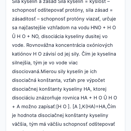
Sila kyselín a zásad Sila kyselín = kyslosť –
schopnosť odštepovať protóny, sila zásad =
zásaditosť – schopnosť protóny viazať, určuje
sa najčastejšie vzhľadom na vodu HNO + H O
Û H O + NO, disociácia kyseliny dusitej vo
vode. Rovnovážna koncentrácia oxóniových
katiónov H O závisí od jej sily. Čím je kyselina
silnejšia, tým je vo vode viac
disociovaná.Mierou sily kyselín je ich
disociačná konštanta, vzťah pre výpočet
disociačnej konštanty kyseliny HA, ktorej
disociáciu znázorňuje rovnica HA + H O Û H O
+ A možno zapísať:[H O ]. [A ],K(HA)=HA,Čím
je hodnota disociačnej konštanty kyseliny
väčšia, tým má väčšiu schopnosť odštepovať