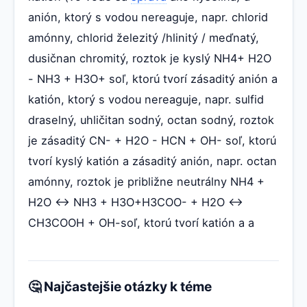
anión, ktorý s vodou nereaguje, napr. chlorid
amónny, chlorid železitý /hlinitý / meďnatý,
dusičnan chromitý, roztok je kyslý NH4+ H2O
- NH3 + H3O+ soľ, ktorú tvorí zásaditý anión a
katión, ktorý s vodou nereaguje, napr. sulfid
draselný, uhličitan sodný, octan sodný, roztok
je zásaditý CN- + H2O - HCN + OH- soľ, ktorú
tvorí kyslý katión a zásaditý anión, napr. octan
amónny, roztok je približne neutrálny NH4 +
H2O ↔ NH3 + H3O+H3COO- + H2O ↔
CH3COOH + OH-soľ, ktorú tvorí katión a a
🤔 Najčastejšie otázky k téme