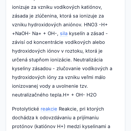
ionizuje za vzniku vodíkových katiónov,
zásada je zlúčenina, ktorá sa ionizuje za
vzniku hydroxidových aniónov. HNO3 -H+
+NaOH- Na+ + OH-,
sila
kyselín a zásad -
závisí od koncentrácie vodíkových alebo
hydroxidových iónov v roztoku, ktorá je
určená stupňom ionizácie. Neutralizácia
kyseliny zásadou - zlučovanie vodíkových a
hydroxidových ióny za vzniku veľmi málo
ionizovanej vody a uvolnenie tzv.
neutralizačného tepla.H+ + OH- H2O
Protolytické
reakcie
Reakcie, pri ktorých
dochádza k odovzdávaniu a prijímaniu
protónov (katiónov H+) medzi kyselinami a