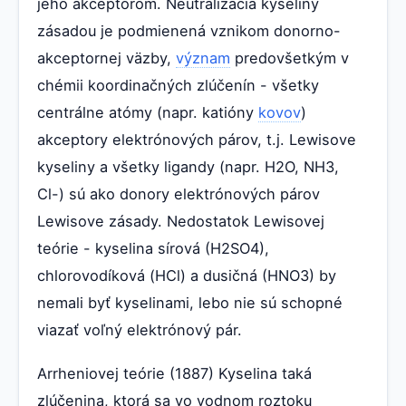
jeho akceptorom. Neutralizácia kyseliny
zásadou je podmienená vznikom donorno-
akceptornej väzby,
význam
predovšetkým v
chémii koordinačných zlúčenín - všetky
centrálne atómy (napr. katióny
kovov
)
akceptory elektrónových párov, t.j. Lewisove
kyseliny a všetky ligandy (napr. H2O, NH3,
Cl-) sú ako donory elektrónových párov
Lewisove zásady. Nedostatok Lewisovej
teórie - kyselina sírová (H2SO4),
chlorovodíková (HCl) a dusičná (HNO3) by
nemali byť kyselinami, lebo nie sú schopné
viazať voľný elektrónový pár.
Arrheniovej teórie (1887) Kyselina taká
zlúčenina, ktorá sa vo vodnom roztoku