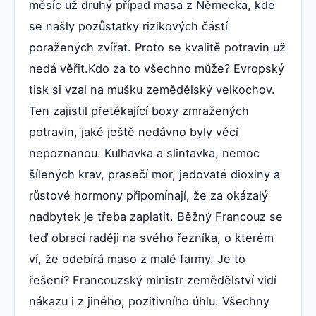
měsíc už druhý případ masa z Německa, kde
se našly pozůstatky rizikových částí
poražených zvířat. Proto se kvalitě potravin už
nedá věřit.Kdo za to všechno může? Evropský
tisk si vzal na mušku zemědělský velkochov.
Ten zajistil přetékající boxy zmražených
potravin, jaké ještě nedávno byly věcí
nepoznanou. Kulhavka a slintavka, nemoc
šílených krav, prasečí mor, jedovaté dioxiny a
růstové hormony připomínají, že za okázalý
nadbytek je třeba zaplatit. Běžný Francouz se
teď obrací raději na svého řezníka, o kterém
ví, že odebírá maso z malé farmy. Je to
řešení? Francouzský ministr zemědělství vidí
nákazu i z jiného, pozitivního úhlu. Všechny