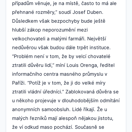
případům věnuje, je na místě, často to má ale
přehnané rozměry,” soudí Josef Duben.
Důsledkem však bezpochyby bude ještě
hlubší zákop neporozumění mezi
velkochovateli a malými farmáři. Největší
nedůvěrou však budou dále trpět instituce.
“Problém není v tom, že by velcí chovatelé
ztratili důvěru lidí,” míní Louis Orenga, ředitel
informačního centra masného průmyslu v
Paříži. “Potíž je v tom, že ji do velké míry
ztratili vládní úředníci.” Zablokovaná důvěra se
u někoho projevuje v dlouhodobějším odmítání
anonymních samoobsluh. Lidé říkají. Že u
malých řezníků mají alespoň nějakou jistotu,
že ví odkud maso pochází. Současně se