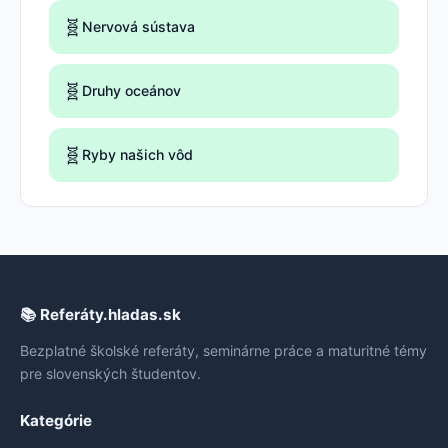
🧬
Nervová sústava
🧬
Druhy oceánov
🧬
Ryby našich vôd
📚 Referáty.hladas.sk
Bezplatné školské referáty, seminárne práce a maturitné témy
pre slovenských študentov.
Kategórie