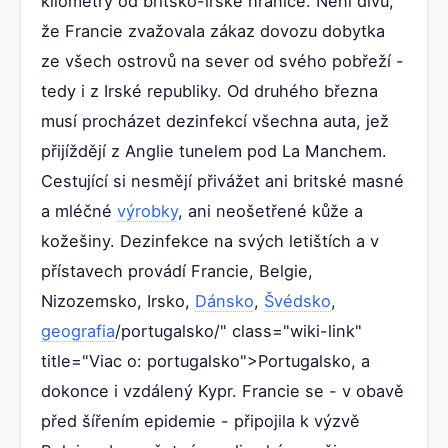
kilometry od britsko-irské hranice. Není divu,
že Francie zvažovala zákaz dovozu dobytka
ze všech ostrovů na sever od svého pobřeží -
tedy i z Irské republiky. Od druhého března
musí procházet dezinfekcí všechna auta, jež
přijíždějí z Anglie tunelem pod La Manchem.
Cestující si nesmějí přivážet ani britské masné
a mléčné
výrobky
, ani neošetřené kůže a
kožešiny. Dezinfekce na svých letištích a v
přístavech provádí Francie, Belgie,
Nizozemsko, Irsko,
Dánsko
,
Švédsko
,
geografia
/portugalsko/" class="wiki-link"
title="Viac o: portugalsko">Portugalsko, a
dokonce i vzdálený Kypr. Francie se - v obavě
před šířením epidemie - připojila k výzvě