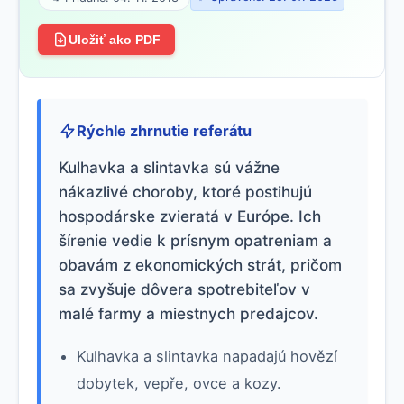
Uložiť ako PDF
Rýchle zhrnutie referátu
Kulhavka a slintavka sú vážne
nákazlivé choroby, ktoré postihujú
hospodárske zvieratá v Európe. Ich
šírenie vedie k prísnym opatreniam a
obavám z ekonomických strát, pričom
sa zvyšuje dôvera spotrebiteľov v
malé farmy a miestnych predajcov.
Kulhavka a slintavka napadajú hovězí
dobytek, vepře, ovce a kozy.