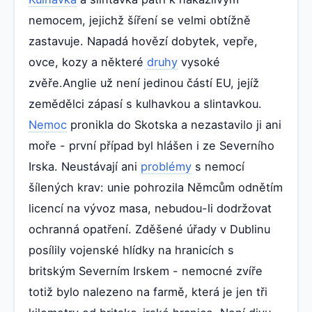
nemocem, jejichž šíření se velmi obtížně
zastavuje. Napadá hovězí dobytek, vepře,
ovce, kozy a některé
druhy
vysoké
zvěře.Anglie už není jedinou částí EU, jejíž
zemědělci zápasí s kulhavkou a slintavkou.
Nemoc
pronikla do Skotska a nezastavilo ji ani
moře - první případ byl hlášen i ze Severního
Irska. Neustávají ani
problémy
s nemocí
šílených krav: unie pohrozila Němcům odnětím
licencí na vývoz masa, nebudou-li dodržovat
ochranná opatření. Zděšené úřady v Dublinu
posílily vojenské hlídky na hranicích s
britským Severním Irskem - nemocné zvíře
totiž bylo nalezeno na farmě, která je jen tři