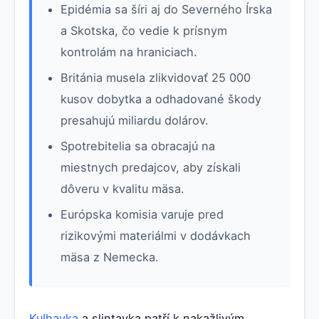
Epidémia sa šíri aj do Severného Írska
a Skotska, čo vedie k prísnym
kontrolám na hraniciach.
Británia musela zlikvidovať 25 000
kusov dobytka a odhadované škody
presahujú miliardu dolárov.
Spotrebitelia sa obracajú na
miestnych predajcov, aby získali
dôveru v kvalitu mäsa.
Európska komisia varuje pred
rizikovými materiálmi v dodávkach
mäsa z Nemecka.
Kulhavka
a slintavka patří k nakažlivým