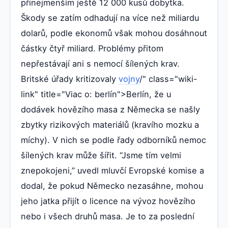
přinejmenším ještě 12 000 kusů dobytka.
Škody se zatím odhadují na více než miliardu
dolarů, podle ekonomů však mohou dosáhnout
částky čtyř miliard. Problémy přitom
nepřestávají ani s nemocí šílených krav.
Britské úřady kritizovaly
vojny
/" class="wiki-
link" title="Viac o: berlín">Berlín, že u
dodávek hovězího masa z Německa se našly
zbytky rizikových materiálů (kravího mozku a
míchy). V nich se podle řady odborníků nemoc
šílených krav může šířit. “Jsme tím velmi
znepokojeni,” uvedl mluvčí Evropské komise a
dodal, že pokud Německo nezasáhne, mohou
jeho jatka přijít o licence na vývoz hovězího
nebo i všech druhů masa. Je to za poslední