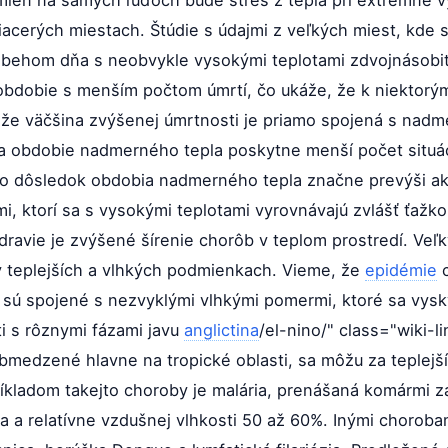
iacerých miestach. Štúdie s údajmi z veľkých miest, kde s
 behom dňa s neobvykle vysokými teplotami zdvojnásobiť
bdobie s menším počtom úmrtí, čo ukáže, že k niektorým
 že väčšina zvýšenej úmrtnosti je priamo spojená s nadm
 obdobie nadmerného tepla poskytne menší počet situáci
ko dôsledok obdobia nadmerného tepla značne prevýši a
mi, ktorí sa s vysokými teplotami vyrovnávajú zvlášť ťa
ravie je zvýšené šírenie chorôb v teplom prostredí. Veľ
 v teplejších a vlhkých podmienkach. Vieme, že
epidémie
c
 sú spojené s nezvyklými vlhkými pomermi, ktoré sa vysk
ti s rôznymi fázami javu
anglictina
/el-nino/" class="wiki-li
bmedzené hlavne na tropické oblasti, sa môžu za teplejší
íkladom takejto choroby je malária, prenášaná komármi 
a a relatívne vzdušnej vlhkosti 50 až 60%. Inými choroba