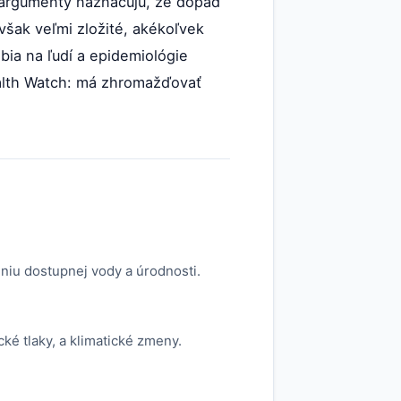
né argumenty naznačujú, že dopad
však veľmi zložité, akékoľvek
ia na ľudí a epidemiológie
ealth Watch: má zhromažďovať
eniu dostupnej vody a úrodnosti.
ké tlaky, a klimatické zmeny.