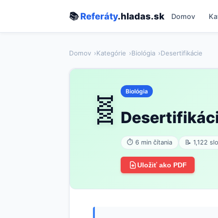
📚
Referáty
.hladas.sk
Domov
Ka
Domov
Kategórie
Biológia
Desertifikácie
Biológia
🧬
Desertifikác
⏱ 6 min čítania
📝 1,122 sl
Uložiť ako PDF