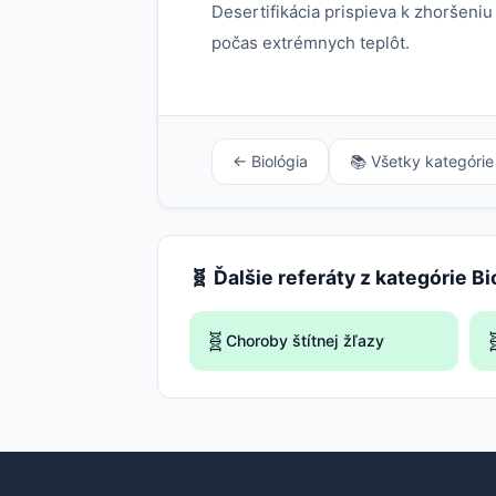
Desertifikácia prispieva k zhoršeniu
počas extrémnych teplôt.
← Biológia
📚 Všetky kategórie
🧬 Ďalšie referáty z kategórie Bi
🧬

Choroby štítnej žľazy