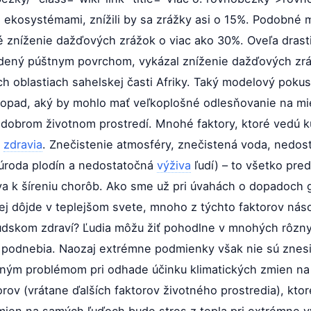
 ekosystémami, znížili by sa zrážky asi o 15%. Podobné m
é zníženie dažďových zrážok o viac ako 30%. Oveľa drasti
dený púštnym povrchom, vykázal zníženie dažďových zrá
ch oblastiach sahelskej časti Afriky. Taký modelový poku
ý dopad, aký by mohlo mať veľkoplošné odlesňovanie na mi
a dobrom životnom prostredí. Mnohé faktory, ktoré vedú 
o
zdravia
. Znečistenie atmosféry, znečistená voda, nedo
 úroda plodín a nedostatočná
výživa
ľudí) – to všetko pre
va k šíreniu chorôb. Ako sme už pri úvahách o dopadoch g
ej dôjde v teplejšom svete, mnoho z týchto faktorov nás
ľudskom zdraví? Ľudia môžu žiť pohodlne v mnohých rôzn
 podnebia. Naozaj extrémne podmienky však nie sú znesi
ným problémom pri odhade účinku klimatických zmien na z
ov (vrátane ďalších faktorov životného prostredia), kto
ien na samých ľuďoch bude stres z tepla pri extrémne v