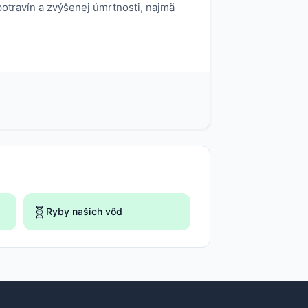
potravín a zvýšenej úmrtnosti, najmä
🧬
Ryby našich vôd