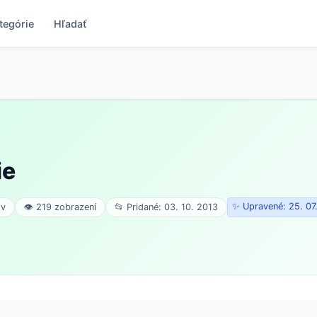
tegórie
Hľadať
ie
✨ Upravené: 25. 07
ov
👁 219 zobrazení
📂 Pridané: 03. 10. 2013