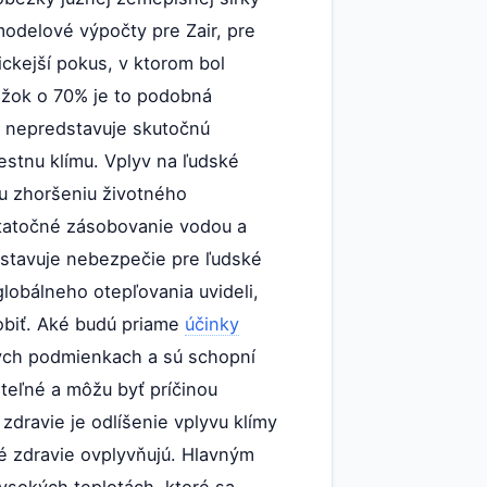
odelové výpočty pre Zair, pre
ckejší pokus, v ktorom bol
žok o 70% je to podobná
s nepredstavuje skutočnú
estnu klímu. Vplyv na ľudské
ku zhoršeniu životného
statočné zásobovanie vodou a
dstavuje nebezpečie pre ľudské
lobálneho otepľovania uvideli,
obiť. Aké budú priame
účinky
ych podmienkach a sú schopní
teľné a môžu byť príčinou
dravie je odlíšenie vplyvu klímy
ré zdravie ovplyvňujú. Hlavným
ysokých teplotách, ktoré sa