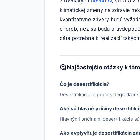
z rovnakých
dôvodov
, sú žltá z
klimatickej zmeny na zdravie mô
kvantitatívne závery budú vyžad
chorôb, než sa budú pravdepodo
dáta potrebné k realizácií takýcht
🤔 Najčastejšie otázky k té
Čo je desertifikácia?
Desertifikácia je proces degradácie 
Aké sú hlavné príčiny desertifiká
Hlavnými príčinami desertifikácie sú
Ako ovplyvňuje desertifikácia zd