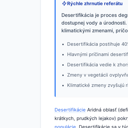
Rýchle zhrnutie referátu
Desertifikácia je proces deg
dostupnej vody a úrodnosti
klimatickými zmenami, prič
Desertifikácia postihuje 4
Hlavnými príčinami deserti
Desertifikácia vedie k zhor
Zmeny v vegetácii ovplyvň
Klimatické zmeny zvyšujú ri
Desertifikácie
Aridná oblasť (def
krátkych, prudkých lejakov) pokr
populácie
. Desertifikácie sa v t