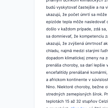
budú vyskytovať častejšie a na v
ukazujú, že počet úmrtí sa môže
epizóde tepla môže nasledovať o
došlo v každom prípade, zdá sa,
sa domnievať, že kompetenciu za
ukazujú, že zvýšená úmrtnosť a
chladu, najmä medzi starými ľuď
dopadom klimatickej zmeny na zd
prenáša choroby, sa darí lepšie
encefalitídy prenášané komármi,
a africkom kontinente v súvislos
Nino. Niektoré choroby, bežne o
stredných zemepisných šírok. Pr
teplotách 15 až 32 stupňov Celzi