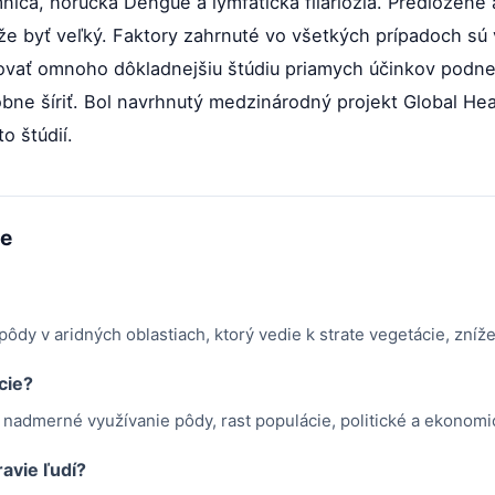
imnica, horúčka Dengue a lymfatická filariózia. Predlože
že byť veľký. Faktory zahrnuté vo všetkých prípadoch sú 
ovať omnoho dôkladnejšiu štúdiu priamych účinkov podneb
bne šíriť. Bol navrhnutý medzinárodný projekt Global H
o štúdií.
me
pôdy v aridných oblastiach, ktorý vedie k strate vegetácie, zníž
cie?
 nadmerné využívanie pôdy, rast populácie, politické a ekonomic
ravie ľudí?