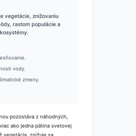
te vegetácie, znižovaniu
ôdy, rastom populácie a
ekosystémy.
lesňovanie.
nosti vody.
limatické zmeny.
šinou pozostáva z náhodných,
viac ako jedna pätina svetovej
ž vegetácia, znižuje sa