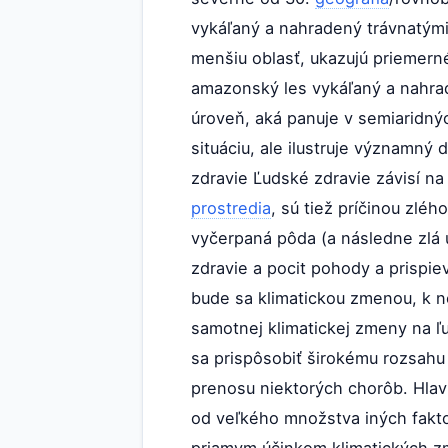
vykáľaný a nahradený trávnatými
menšiu oblasť, ukazujú priemern
amazonský les vykáľaný a nahra
úroveň, aká panuje v semiaridný
situáciu, ale ilustruje významn
zdravie Ľudské zdravie závisí n
prostredia
, sú tiež príčinou zléh
vyčerpaná pôda (a následne zlá
zdravie a pocit pohody a prispie
bude sa klimatickou zmenou, k n
samotnej klimatickej zmeny na 
sa prispôsobiť širokému rozsahu
prenosu niektorých chorôb. Hlav
od veľkého množstva iných faktor
priamym účinkom klimatických zm