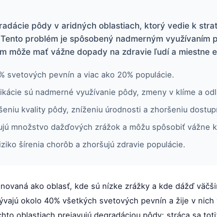
radácie pôdy v aridných oblastiach, ktorý vedie k stra
. Tento problém je spôsobený nadmerným využívaním p
om môže mať vážne dopady na zdravie ľudí a miestne 
0% svetových pevnín a viac ako 20% populácie.
fikácie sú nadmerné využívanie pôdy, zmeny v klíme a od
šeniu kvality pôdy, zníženiu úrodnosti a zhoršeniu dostup
ujú množstvo dažďových zrážok a môžu spôsobiť vážne k
ziko šírenia chorôb a zhoršujú zdravie populácie.
inovaná ako oblasť, kde sú nízke zrážky a kde dážď väč
ývajú okolo 40% všetkých svetových pevnín a žije v nich 
ýchto oblastiach prejavujú degradáciou pôdy: stráca sa toti