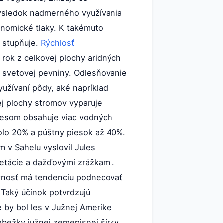
výsledok nadmerného využívania
onomické tlaky. K takémuto
 stupňuje.
Rýchlosť
 rok z celkovej plochy aridných
u svetovej pevniny. Odlesňovanie
yužívaní pôdy, aké napríklad
ej plochy stromov vyparuje
lesom obsahuje viac vodných
kolo 20% a púštny piesok až 40%.
 v Sahelu vyslovil Jules
getácie a dažďovými zrážkami.
vnosť má tendenciu podnecovať
 Taký účinok potvrdzujú
 by bol les v Južnej Amerike
obežky južnej zemepisnej šírky