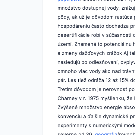
množstvo dostupnej vody, znižuj
pôdy, ak už je dôvodom rastúca
hospodáreniu často dochádza pr
desertifikácie robí v súčasnosti
území. Znamená to potenciálnu h
a zmeny dažďových zrážok Aj takt
nasledujú po odlesňovaní, ovply
omnoho viac vody ako nad trávn
pár. Les tiež odráža 12 až 15%
Tretím dôvodom je nerovnosť povr
Charney v r. 1975 myšlienku, že
Zvýšené množstvo energie abso
konvenciu a ďalšie dynamické pr
experimenty s numerickými modelm
severne od 30.
geografia
/rovnob