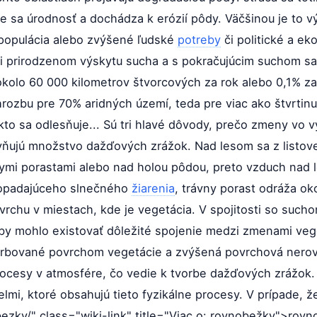
e sa úrodnosť a dochádza k erózií pôdy. Väčšinou je to 
 populácia alebo zvýšené ľudské
potreby
či politické a ek
i prirodzenom výskytu sucha a s pokračujúcim suchom sa
 okolo 60 000 kilometrov štvorcových za rok alebo 0,1% za
rozbu pre 70% aridných území, teda pre viac ako štvrtin
o sa odlesňuje... Sú tri hlavé dôvody, prečo zmeny vo v
vňujú množstvo dažďových zrážok. Nad lesom sa z listov
ymi porastami alebo nad holou pôdou, preto vzduch nad 
 dopadajúceho slnečného
žiarenia
, trávny porast odráža o
chu v miestach, kde je vegetácia. V spojitosti so suchom
 by mohlo existovať dôležité spojenie medzi zmenami ve
rbované povrchom vegetácie a zvýšená povrchová nero
ocesy v atmosfére, čo vedie k tvorbe dažďových zrážok.
i, ktoré obsahujú tieto fyzikálne procesy. V prípade, že
ezky/" class="wiki-link" title="Viac o: rovnobežky">rovn