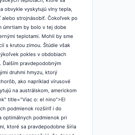
a obvykle vyskytujú vlny tepla,
 alebo strojnásobiť. Čokoľvek po
 úmrtiam by bolo v tej dobe
ernými teplotami. Mohli by sme
í s krutou zimou. Štúdie však
kýkoľvek pokles v obdobiach
žko. Ďalším pravdepodobným
kými druhmi hmyzu, ktorý
horôb, ako napríklad vírusové
ytujú na austrálskom, americkom
nk" title="Viac o: el nino">El
ch podmienok rozšíriť i do
za optimálnych podmienok pri
mi, ktoré sa pravdepodobne šíria