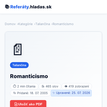
📚
Referáty
.hladas.sk
Domov
Kategórie
Taliančina
Romanticismo
📄
Taliančina
Romanticismo
⏱ 2 min čítania
📝 465 slov
👁 419 zobrazení
✨ Upravené: 25. 07. 2026
📂 Pridané: 18. 07. 2005
Uložiť ako PDF