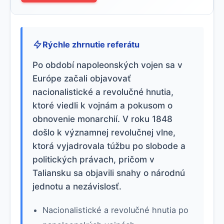
Rýchle zhrnutie referátu
Po období napoleonských vojen sa v
Európe začali objavovať
nacionalistické a revolučné hnutia,
ktoré viedli k vojnám a pokusom o
obnovenie monarchií. V roku 1848
došlo k významnej revolučnej vlne,
ktorá vyjadrovala túžbu po slobode a
politických právach, pričom v
Taliansku sa objavili snahy o národnú
jednotu a nezávislosť.
Nacionalistické a revolučné hnutia po