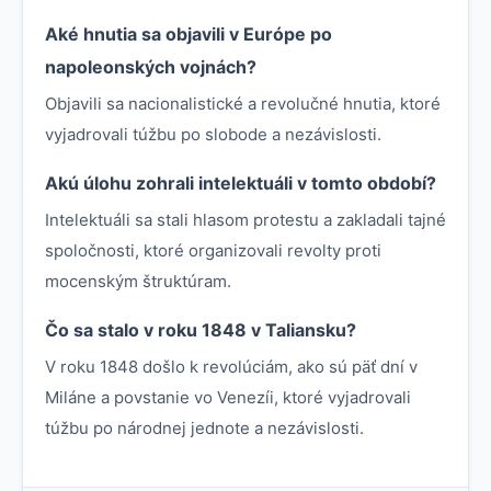
Aké hnutia sa objavili v Európe po
napoleonských vojnách?
Objavili sa nacionalistické a revolučné hnutia, ktoré
vyjadrovali túžbu po slobode a nezávislosti.
Akú úlohu zohrali intelektuáli v tomto období?
Intelektuáli sa stali hlasom protestu a zakladali tajné
spoločnosti, ktoré organizovali revolty proti
mocenským štruktúram.
Čo sa stalo v roku 1848 v Taliansku?
V roku 1848 došlo k revolúciám, ako sú päť dní v
Miláne a povstanie vo Venezíi, ktoré vyjadrovali
túžbu po národnej jednote a nezávislosti.