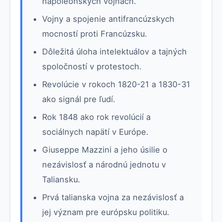
napoleonských vojnách.
Vojny a spojenie antifrancúzskych
mocností proti Francúzsku.
Dôležitá úloha intelektuálov a tajných
spoločností v protestoch.
Revolúcie v rokoch 1820-21 a 1830-31
ako signál pre ľudí.
Rok 1848 ako rok revolúcií a
sociálnych napätí v Európe.
Giuseppe Mazzini a jeho úsilie o
nezávislosť a národnú jednotu v
Taliansku.
Prvá talianska vojna za nezávislosť a
jej význam pre európsku politiku.