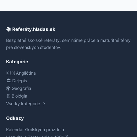
📚 Referáty.hladas.sk
Bezplatné školské referáty, seminárne práce a maturitné témy
pre slovenských študentov.
Kategórie
🇬🇧 Angličtina
🏛️ Dejepis
🌍 Geografia
🧬 Biológia
Všetky kategórie →
Odkazy
Kalendár školských prázdnin