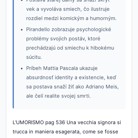
vek a vyvoláva smiech, čo ilustruje
rozdiel medzi komickým a humorným.
Pirandello zobrazuje psychologické
problémy svojich postáv, ktoré
prechádzajú od smiechu k hlbokému
súcitu.
Príbeh Mattia Pascala ukazuje
absurdnosť identity a existencie, keď
sa postava snaží žiť ako Adriano Meis,
ale čelí realite svojej smrti.
L’UMORISMO pag 536 Una vecchia signora si
trucca in maniera esagerata, come se fosse