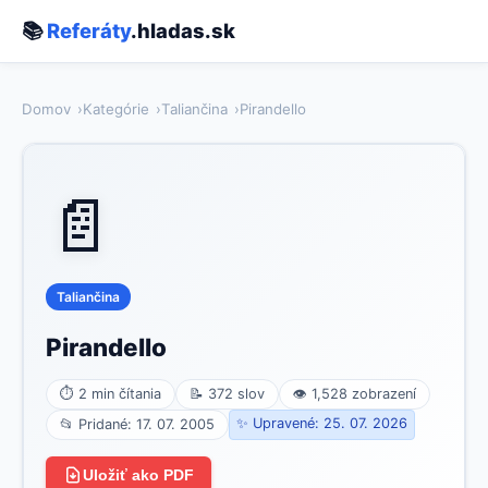
📚
Referáty
.hladas.sk
Domov
Kategórie
Taliančina
Pirandello
📄
Taliančina
Pirandello
⏱ 2 min čítania
📝 372 slov
👁 1,528 zobrazení
✨ Upravené: 25. 07. 2026
📂 Pridané: 17. 07. 2005
Uložiť ako PDF