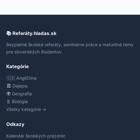
📚 Referáty.hladas.sk
Bezplatné školské referáty, seminárne práce a maturitné témy
pre slovenských študentov.
Kategórie
🇬🇧 Angličtina
🏛️ Dejepis
🌍 Geografia
🧬 Biológia
Všetky kategórie →
Odkazy
Kalendár školských prázdnin