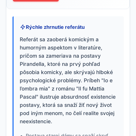
Rýchle zhrnutie referátu
Referát sa zaoberá komickým a
humorným aspektom v literatúre,
pričom sa zameriava na postavy
Pirandella, ktoré na prvý pohľad
pôsobia komicky, ale skrývajú hlboké
psychologické problémy. Príbeh "Io e
l’ombra mia" z románu "Il fu Mattia
Pascal" ilustruje absurdnosť existencie
postavy, ktorá sa snaží žiť nový život
pod iným menom, no čelí realite svojej
neexistencie.
Postava starej dámy sa snaží skryť