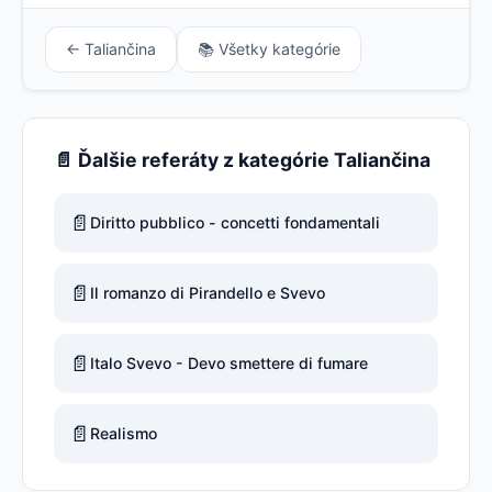
← Taliančina
📚 Všetky kategórie
📄 Ďalšie referáty z kategórie Taliančina
📄
Diritto pubblico - concetti fondamentali
📄
Il romanzo di Pirandello e Svevo
📄
Italo Svevo - Devo smettere di fumare
📄
Realismo