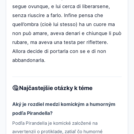
segue ovunque, e lui cerca di liberarsene,
senza riuscire a farlo. Infine pensa che
quell’ombra (cioè lui stesso) ha un cuore ma
non può amare, aveva denari e chiunque li può
rubare, ma aveva una testa per riflettere.
Allora decide di portarla con se e di non
abbandonarla.
🤔 Najčastejšie otázky k téme
Aký je rozdiel medzi komickým a humorným
podľa Pirandella?
Podľa Pirandella je komické založené na
avvertenzii o protiklade, zatiaľ čo humorné