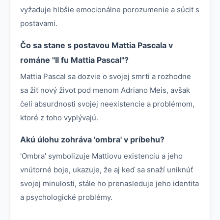
vyžaduje hlbšie emocionálne porozumenie a súcit s
postavami.
Čo sa stane s postavou Mattia Pascala v
románe "Il fu Mattia Pascal"?
Mattia Pascal sa dozvie o svojej smrti a rozhodne
sa žiť nový život pod menom Adriano Meis, avšak
čelí absurdnosti svojej neexistencie a problémom,
ktoré z toho vyplývajú.
Akú úlohu zohráva 'ombra' v príbehu?
'Ombra' symbolizuje Mattiovu existenciu a jeho
vnútorné boje, ukazuje, že aj keď sa snaží uniknúť
svojej minulosti, stále ho prenasleduje jeho identita
a psychologické problémy.