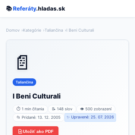
📚
Referáty
.hladas.sk
Domov
Kategórie
Taliančina
I Beni Culturali
📄
Taliančina
I Beni Culturali
⏱ 1 min čítania
📝 148 slov
👁 500 zobrazení
✨ Upravené: 25. 07. 2026
📂 Pridané: 13. 12. 2005
Uložiť ako PDF