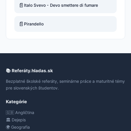
📄
Italo Svevo - Devo smettere di fumare
📄
Pirandello
📚 Referáty.hladas.sk
Bezplatné školské referáty, seminárne práce a maturitné témy
pre slovenských študentov.
Kategórie
🇬🇧 Angličtina
🏛️ Dejepis
🌍 Geografia