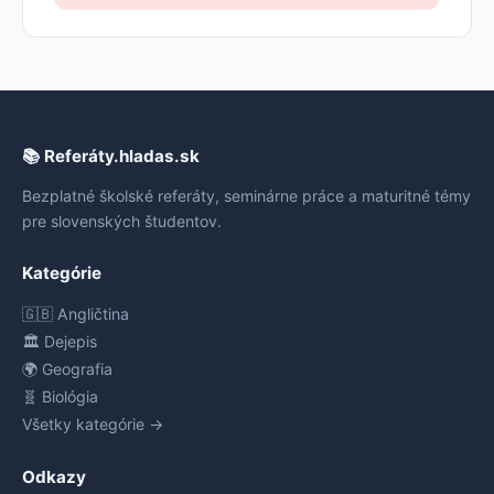
📚 Referáty.hladas.sk
Bezplatné školské referáty, seminárne práce a maturitné témy
pre slovenských študentov.
Kategórie
🇬🇧 Angličtina
🏛️ Dejepis
🌍 Geografia
🧬 Biológia
Všetky kategórie →
Odkazy