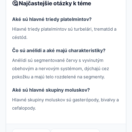
🤔 Najčastejšie otázky k téme
Aké sú hlavné triedy platelmintov?
Hlavné triedy platelmintov sú turbelári, trematód a
céstód.
Čo sú anélidi a aké majú charakteristiky?
Anélidi sú segmentované červy s vyvinutým
obehovým a nervovým systémom, dýchajú cez
pokožku a majú telo rozdelené na segmenty.
Aké sú hlavné skupiny moluskov?
Hlavné skupiny moluskov sú gasterópody, bivalvy a
cefalopody.