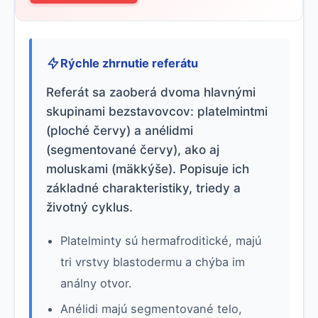
Rýchle zhrnutie referátu
Referát sa zaoberá dvoma hlavnými
skupinami bezstavovcov: platelmintmi
(ploché červy) a anélidmi
(segmentované červy), ako aj
moluskami (mäkkýše). Popisuje ich
základné charakteristiky, triedy a
životný cyklus.
Platelminty sú hermafroditické, majú
tri vrstvy blastodermu a chýba im
análny otvor.
Anélidi majú segmentované telo,