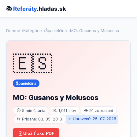
📚
Referáty
.hladas.sk
Domov
Kategórie
Španielčina
MO: Gusanos y Moluscos
🇪🇸
Španielčina
MO: Gusanos y Moluscos
⏱ 5 min čítania
📝 1,011 slov
👁 91 zobrazení
✨ Upravené: 25. 07. 2026
📂 Pridané: 03. 05. 2013
Uložiť ako PDF