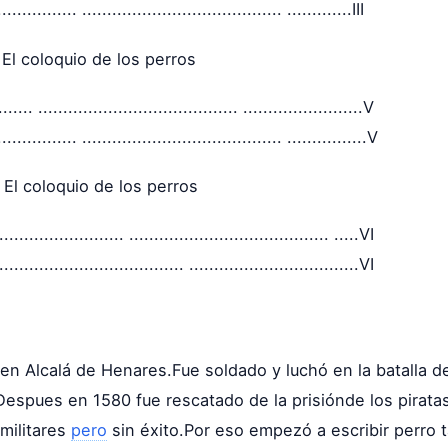
.......... ........................................ .............III
El coloquio de los perros
.... ........................................ ........................V
........... ........................................ ................V
 El coloquio de los perros
................... ........................................ .....VI
............................ ..................................VI
7 en Alcalá de Henares.Fue soldado y luchó en la batalla 
.Despues en 1580 fue rescatado de la prisiónde los pirata
militares
pero
sin éxito.Por eso empezó a escribir perro