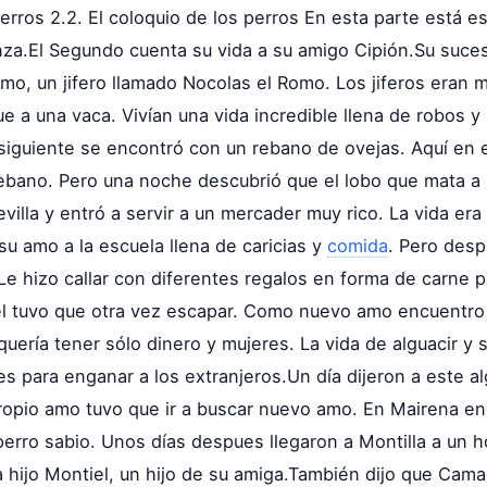
perros 2.2. El coloquio de los perros En esta parte está e
nza.El Segundo cuenta su vida a su amigo Cipión.Su suc
amo, un jifero llamado Nocolas el Romo. Los jiferos eran
e a una vaca. Vivían una vida incredible llena de robos y
 siguiente se encontró con un rebano de ovejas. Aquí en 
 rebano. Pero una noche descubrió que el lobo que mata a 
illa y entró a servir a un mercader muy rico. La vida era 
 su amo a la escuela llena de caricias y
comida
. Pero desp
e hizo callar con diferentes regalos en forma de carne p
el tuvo que otra vez escapar. Como nuevo amo encuentro a
quería tener sólo dinero y mujeres. La vida de alguacir 
es para enganar a los extranjeros.Un día dijeron a este al
propio amo tuvo que ir a buscar nuevo amo. En Mairena e
erro sabio. Unos días despues llegaron a Montilla a un ho
a hijo Montiel, un hijo de su amiga.También dijo que Cama