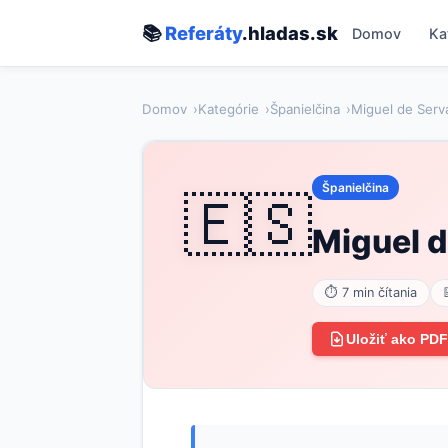
📚
Referáty
.hladas.sk
Domov
Ka
Domov
Kategórie
Španielčina
Miguel de Serv
Španielčina
🇪🇸
Miguel d
⏱ 7 min čítania
Uložiť ako PDF