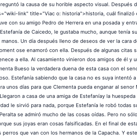
 preguntó la causa de su horible aspecto visual. Después
s="wiki-link" title="Viac o: historia">historia, cuál final
uve con su amigo Pedro de Herrera en una posada y entr
a Estefanía de Caicedo, le gustaba mucho, aunque tenía s
 manos. Un día después lleno de deseos de ver la cara de
moment ose enamoró con ella. Después de algunas citas s
nece a ella. Al casamiento vinieron dos amigos de él y u
menta Bueso la verdadera duena de esta casa con el se
oso. Estefanía sabiendo que la casa no es suya intentó a
para unos días para que Clementa pueda enganar al senor
Llegaron a casa de una amiga de Estefaníay la huespeda l
rdad le sirvió para nada, porque Estefanía le robó todas 
do Peralta se admiró mucho de las cosas oídas. Pero no sól
rque sus joyas eran cosas falsificadas. En el final de e
 perros que van con los hermanos de la Capacha. Y este 