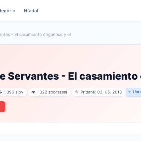
tegórie
Hľadať
antes - El casamiento enganoso y el
e Servantes - El casamiento
✨ Upra
📝 1,396 slov
👁 1,322 zobrazení
📂 Pridané: 03. 05. 2013