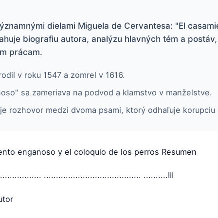
ýznamnými dielami Miguela de Cervantesa: "El casamie
ahuje biografiu autora, analýzu hlavných tém a postáv,
nym prácam.
odil v roku 1547 a zomrel v 1616.
noso" sa zameriava na podvod a klamstvo v manželstve.
" je rozhovor medzi dvoma psami, ktorý odhaľuje korupciu
ento enganoso y el coloquio de los perros Resumen
................. ........................................ ..........III
utor