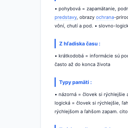
• pohybová = zapamätanie, podrž
predstavy
, obrazy
ochrana
-priro
vôní, chutí a pod. • slovno-logi
Z hľadiska času :
• krátkodobá = informácie sú po
často až do konca života
Typy pamäti :
• názorná = človek si rýchlejši
logická = človek si rýchlejšie, ľ
rýchlejšom a ľahšom zapam. cito