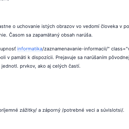
lastne o uchovanie istých obrazov vo vedomí človeka v 
anie. Časom sa zapamätaný obsah narúša.
stupnosť
informatika
/zaznamenavanie-informacii/" class="wi
 boli v pamäti k dispozícii. Prejavuje sa narúšaním pôvodn
dnotl. prvkov, ako aj celých častí.
ríjemné zážitky/ a záporný /potrebné veci a súvislotsi/.