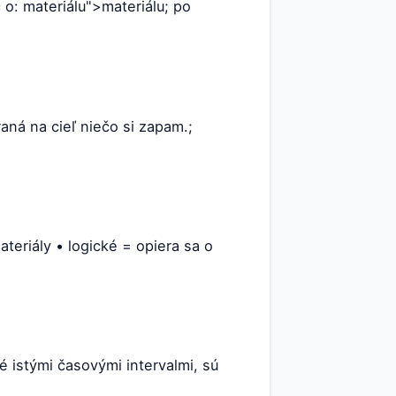
 o: materiálu">materiálu; po
á na cieľ niečo si zapam.;
teriály • logické = opiera sa o
é istými časovými intervalmi, sú