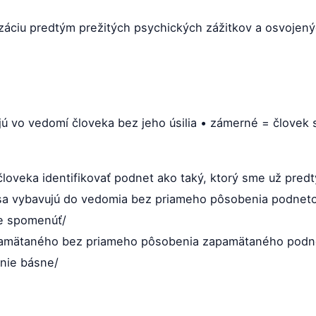
lizáciu predtým prežitých psychických zážitkov a osvojený
ú vo vedomí človeka bez jeho úsilia • zámerné = človek s
oveka identifikovať podnet ako taký, ktorý sme už predt
sa vybavujú do vedomia bez priameho pôsobenia podnetov
vie spomenúť/
pamätaného bez priameho pôsobenia zapamätaného podne
nie básne/