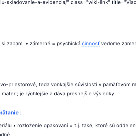
u-skladovanie-a-evidencia/" class="wiki-link" title="Viac
 si zapam. • zámerné = psychická
činnosť
vedome zameran
o-priestorové, teda vonkajšie súvislosti v pamäťovom ma
mater.; je rýchlejšie a dáva presnejšie výsledky
ätanie :
riálu • rozloženie opakovaní = t.j. také, ktoré sú oddelen
adné