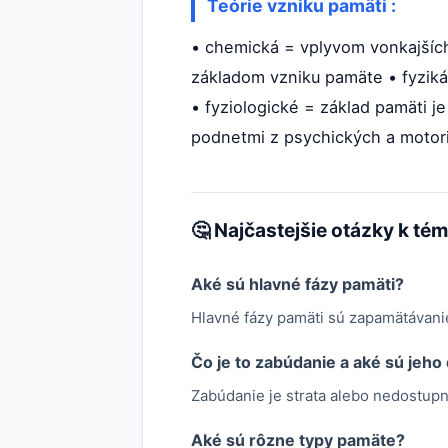
Teórie vzniku pamäti :
• chemická = vplyvom vonkajšíc
základom vzniku pamäte • fyziká
• fyziologické = základ pamäti j
podnetmi z psychických a motor
🤔 Najčastejšie otázky k té
Aké sú hlavné fázy pamäti?
Hlavné fázy pamäti sú zapamätávani
Čo je to zabúdanie a aké sú jeho
Zabúdanie je strata alebo nedostupno
Aké sú rôzne typy pamäte?