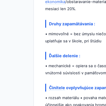
ekonomika
/obstaravanie-material
mesiaci len 20%.
Druhy zapamätávania :
• mimovoľné = bez úmyslu niečo
uplatňuje sa v škole, pri štúdiu
Ďalšie delenie :
• mechanické = opiera sa o časov
vnútorné súvislosti v pamäťovom 
Činitele
ovplyvňujúce zapam
• rozsah materiálu • povaha mate
účinnejšie ako opakovania hrom