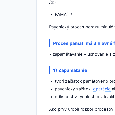
/p>
PAMAŤ *
Psychický proces odrazu minulé
Proces pamäti má 3 hlavné f
• zapamätávanie • uchovanie a 
1) Zapamätanie
tvorí začiatok pamäťového pr
psychický zážitok,
operácie
al
odlišnosť v rýchlosti a v kvali
Ako prvý urobil rozbor procesov 