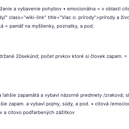
anie a vybavenie pohybov • emocionálna = v oblasti cit
dy/" class="wiki-link" title="Viac o: prírody">prírody a ži
cká = pamäť na myšlienky, poznatky, a pod.
držané 20sekúnd; počet prvkov ktoré si človek zapam. = 
e a ľahšie zapamätá a vybaví názorné predmety /zraková; 
ahšie zapam. a vybaví pojmy, súdy, a pod. • citová /emocio
v a citovo podfarbených zážitkov