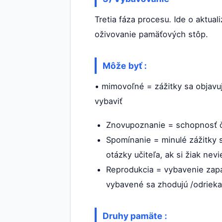
Tretia fáza procesu. Ide o aktua
oživovanie pamäťových stôp.
Môže byť :
• mimovoľné = zážitky sa objavuj
vybaviť
Znovupoznanie = schopnosť čl
Spomínanie = minulé zážitky 
otázky učiteľa, ak si žiak ne
Reprodukcia = vybavenie za
vybavené sa zhodujú /odrieka
Druhy pamäte :