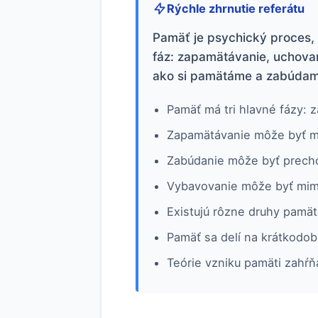
Rýchle zhrnutie referátu
Pamäť je psychický proces, 
fáz: zapamätávanie, uchovan
ako si pamätáme a zabúdam
Pamäť má tri hlavné fázy: 
Zapamätávanie môže byť mi
Zabúdanie môže byť precho
Vybavovanie môže byť mimo
Existujú rôzne druhy pamät
Pamäť sa delí na krátkodo
Teórie vzniku pamäti zahŕň