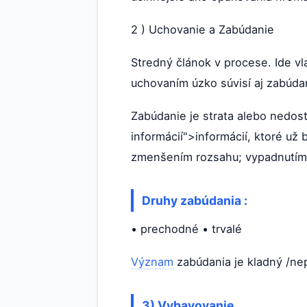
2 ) Uchovanie a Zabúdanie
Stredný článok v procese. Ide v
uchovaním úzko súvisí aj zabúd
Zabúdanie je strata alebo nedo
informácií">informácií, ktoré už
zmenšením rozsahu; vypadnutím je
Druhy zabúdania :
• prechodné • trvalé
Význam
zabúdania je kladný /nep
3) Vybavovanie