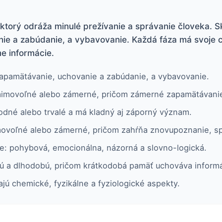
ktorý odráža minulé prežívanie a správanie človeka. S
ie a zabúdanie, a vybavovanie. Každá fáza má svoje ch
e informácie.
zapamätávanie, uchovanie a zabúdanie, a vybavovanie.
movoľné alebo zámerné, pričom zámerné zapamätávanie je
dné alebo trvalé a má kladný aj záporný význam.
voľné alebo zámerné, pričom zahŕňa znovupoznanie, sp
e: pohybová, emocionálna, názorná a slovno-logická.
bú a dlhodobú, pričom krátkodobá pamäť uchováva inform
ajú chemické, fyzikálne a fyziologické aspekty.