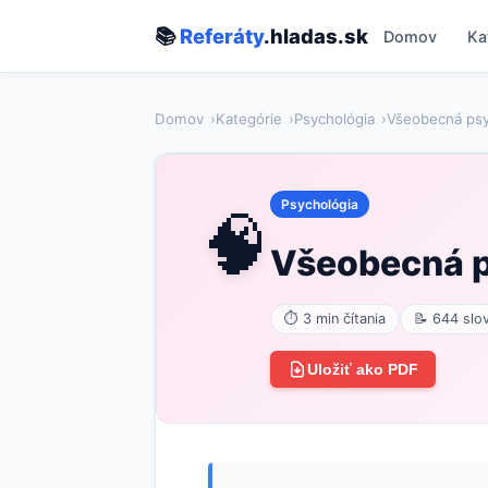
📚
Referáty
.hladas.sk
Domov
Ka
Domov
Kategórie
Psychológia
Všeobecná psy
Psychológia
🧠
Všeobecná p
⏱ 3 min čítania
📝 644 slo
Uložiť ako PDF