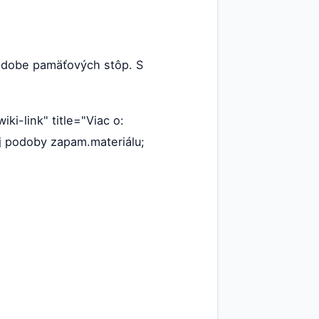
podobe pamäťových stôp. S
ki-link" title="Viac o:
ej podoby zapam.materiálu;