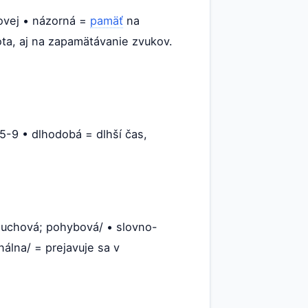
ovej • názorná =
pamäť
na
vota, aj na zapamätávanie zvukov.
5-9 • dlhodobá = dlhší čas,
sluchová; pohybová/ • slovno-
nálna/ = prejavuje sa v