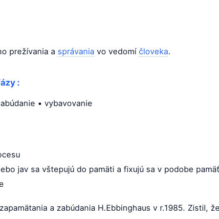
ho prežívania a
správania
vo vedomí
človeka
.
ázy :
zabúdanie • vybavovanie
ocesu
ebo jav sa vštepujú do pamäti a fixujú sa v podobe pamä
te
zapamätania a zabúdania H.Ebbinghaus v r.1985. Zistil, ž