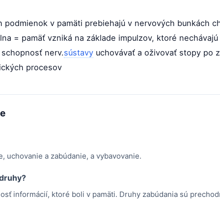
h podmienok v pamäti prebiehajú v nervových bunkách c
lna = pamäť vzniká na základe impulzov, ktoré nechávajú
e schopnosť nerv.
sústavy
uchovávať a oživovať stopy po z
ických procesov
me
e, uchovanie a zabúdanie, a vybavovanie.
 druhy?
sť informácií, ktoré boli v pamäti. Druhy zabúdania sú prechodn