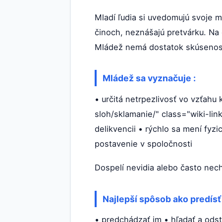
Mladí ľudia si uvedomujú svoje 
činoch, neznášajú pretvárku. Na
Mládež nemá dostatok skúseností,
Mládež sa vyznačuje :
• určitá netrpezlivosť vo vzťahu
sloh/sklamanie/" class="wiki-lin
delikvencii • rýchlo sa mení fyz
postavenie v spoločnosti
Dospelí nevidia alebo často nec
Najlepší spôsob ako predís
• predchádzať im • hľadať a odst