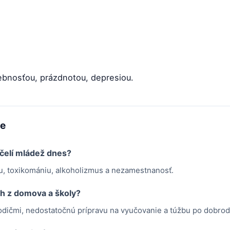
rebnosťou, prázdnotou, depresiou.
me
čelí mládež dnes?
tu, toxikomániu, alkoholizmus a nezamestnanosť.
ch z domova a školy?
 rodičmi, nedostatočnú prípravu na vyučovanie a túžbu po dobrod