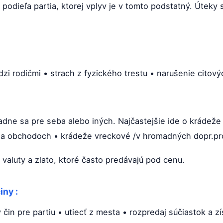
odieľa partia, ktorej vplyv je v tomto podstatný. Úteky s
edzi rodičmi • strach z fyzického trestu • narušenie citov
radne sa pre seba alebo iných. Najčastejšie ide o krádeže
 a obchodoch • krádeže vreckové /v hromadných dopr.prost
 valuty a zlato, ktoré často predávajú pod cenu.
iny :
 čin pre partiu • utiecť z mesta • rozpredaj súčiastok a z