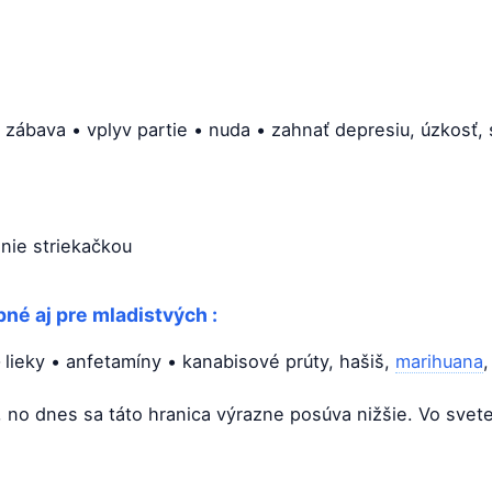
 zábava • vplyv partie • nuda • zahnať depresiu, úzkosť,
anie striekačkou
né aj pre mladistvých :
 – lieky • anfetamíny • kanabisové prúty, hašiš,
marihuana
,
ov, no dnes sa táto hranica výrazne posúva nižšie. Vo s