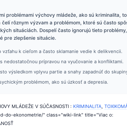
mi problémami výchovy mládeže, ako sú kriminalita, to
a čelí rôznym výzvam a problémom, ktoré sú často s
žkých situáciách. Dospelí často ignorujú tieto problémy
é pre zlepšenie situácie.
 vzťahu k cieľom a často sklamanie vedie k delikvencii.
 s nedostatočnou prípravou na vyučovanie a konfliktami.
sto výsledkom vplyvu partie a snahy zapadnúť do skupin
ychickým problémom, ako sú úzkosť a depresia.
OVY MLÁDEŽE V SÚČASNOSTI :
KRIMINALITA
,
TOXIKOM
do-ekonometrie/" class="wiki-link" title="Viac o:
ANOSŤ