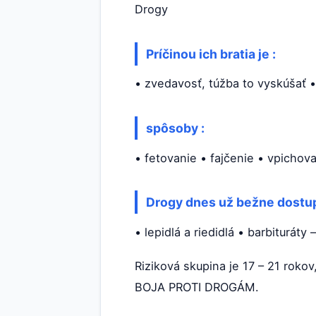
Drogy
Príčinou ich bratia je :
• zvedavosť, túžba to vyskúšať •
spôsoby :
• fetovanie • fajčenie • vpichov
Drogy dnes už bežne dostup
• lepidlá a riedidlá • barbituráty
Riziková skupina je 17 – 21 rok
BOJA PROTI DROGÁM.