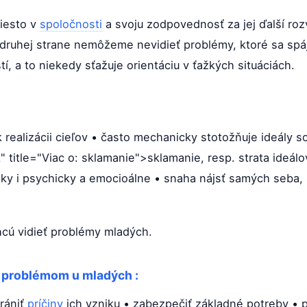
miesto v
spoločnosti
a svoju zodpovednosť za jej ďalší rozv
 druhej strane nemôžeme nevidieť problémy, ktoré sa spá
 a to niekedy sťažuje orientáciu v ťažkých situáciách.
 k realizácii cieľov • často mechanicky stotožňuje ideály 
k" title="Viac o: sklamanie">sklamanie, resp. strata ideál
icky i psychicky a emocioálne • snaha nájsť samých seba, 
hcú vidieť problémy mladých.
ť problémom u mladých :
rániť
príčiny
ich vzniku • zabezpečiť základné potreby • 