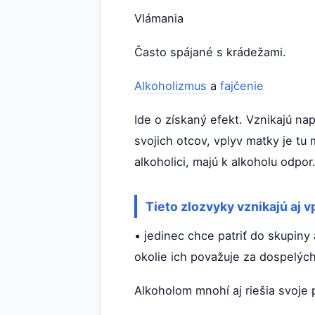
Vlámania
Často spájané s krádežami.
Alkoholizmus
a
fajčenie
Ide o získaný efekt. Vznikajú na
svojich otcov, vplyv matky je tu
alkoholici, majú k alkoholu odpor
Tieto zlozvyky vznikajú aj v
• jedinec chce patriť do skupiny 
okolie ich považuje za dospelýc
Alkoholom mnohí aj riešia svoje 