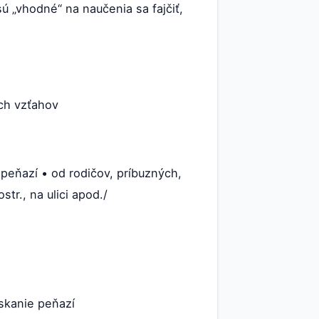
ú „vhodné“ na naučenia sa fajčiť,
ých vzťahov
 peňazí • od rodičov, príbuzných,
r., na ulici apod./
ískanie peňazí