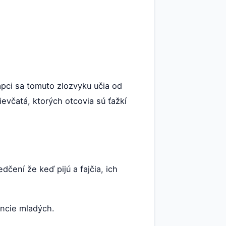
apci sa tomuto zlozvyku učia od
evčatá, ktorých otcovia sú ťažkí
dčení že keď pijú a fajčia, ich
encie mladých.