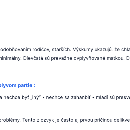
podobňovaním rodičov, starších. Výskumy ukazujú, že chl
 minimálny. Dievčatá sú prevažne ovplyvňované matkou. Di
.
plyvom partie :
a nechce byť „iný“ • nechce sa zahanbiť • mladí sú presve
h
problémy. Tento zlozvyk je často aj prvou príčinou delikv