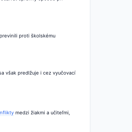
previnili proti školskému
a však predlžuje i cez vyučovací
nflikty
medzi žiakmi a učiteľmi,