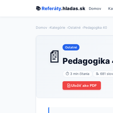
📚
Referáty
.hladas.sk
Domov
Ka
Domov
Kategórie
Ostatné
Pedagogika 40
Ostatné
📄
Pedagogika
⏱ 3 min čítania
📝 681 slov
Uložiť ako PDF