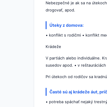
Nebezpečné je ak sa na útekoch p
drogovať, apod.
Úteky z domova:
• konflikt s rodičmi • konflikt m
Krádeže
V partiách alebo individuálne. K
susedov apod. • v reštauráciách
Pri útekoch od rodičov sa kradnú
Časté sú aj krádeže áut, príč
• potreba spáchať nejaký trestný