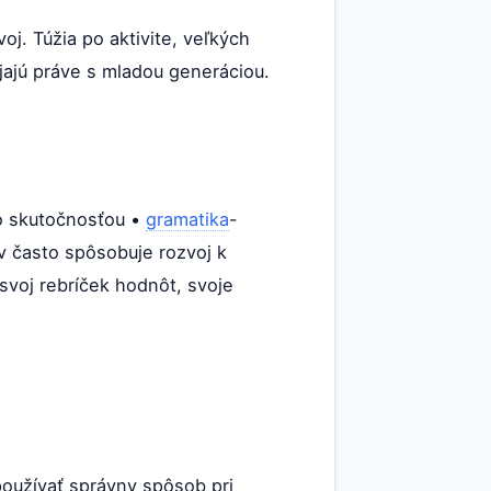
oj. Túžia po aktivite, veľkých
jajú práve s mladou generáciou.
so skutočnosťou •
gramatika
-
ov často spôsobuje rozvoj k
svoj rebríček hodnôt, svoje
používať správny spôsob pri