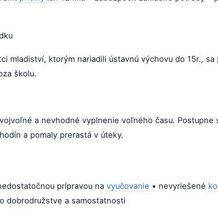
adku
 mladiství, ktorým nariadili ústavnú výchovu do 15r., sa 
oza školu.
svojvoľné a nevhodné vyplnenie voľného času. Postupne s
hodín a pomaly prerastá v úteky.
 nedostatočnou prípravou na
vyučovanie
• nevyriešené
ko
po dobrodružstve a samostatnosti