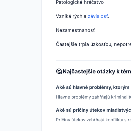
Patologické hráčstvo
Vzniká rýchla
závislosť
.
Nezamestnanosť
Častejšie trpia úzkosťou, nepot
🤔 Najčastejšie otázky k té
Aké sú hlavné problémy, ktorým 
Hlavné problémy zahŕňajú kriminali
Aké sú príčiny útekov mladistvý
Príčiny útekov zahŕňajú konflikty s