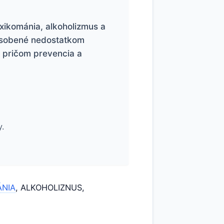
xikománia, alkoholizmus a
pôsobené nedostatkom
, pričom prevencia a
y.
ÁNIA
, ALKOHOLIZNUS,