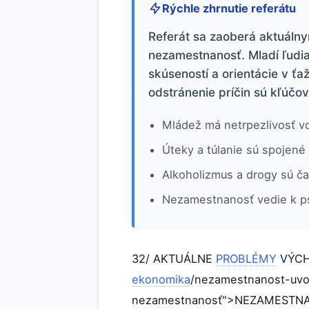
Rýchle zhrnutie referátu
Referát sa zaoberá aktuálny
nezamestnanosť. Mladí ľudi
skúseností a orientácie v ťa
odstránenie príčin sú kľúčov
Mládež má netrpezlivosť vo
Úteky a túlanie sú spojené
Alkoholizmus a drogy sú ča
Nezamestnanosť vedie k ps
32/ AKTUÁLNE
PROBLÉMY
VÝCH
ekonomika
/nezamestnanost-uvod-
nezamestnanosť">NEZAMESTN