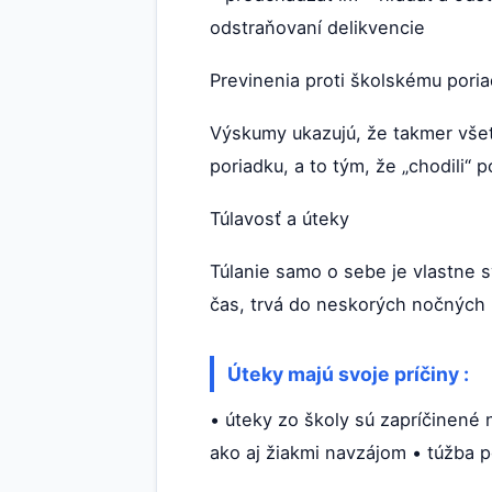
odstraňovaní delikvencie
Previnenia proti školskému pori
Výskumy ukazujú, že takmer všetci
poriadku, a to tým, že „chodili“ p
Túlavosť a úteky
Túlanie samo o sebe je vlastne 
čas, trvá do neskorých nočných 
Úteky majú svoje príčiny :
• úteky zo školy sú zapríčinené
ako aj žiakmi navzájom • túžba 