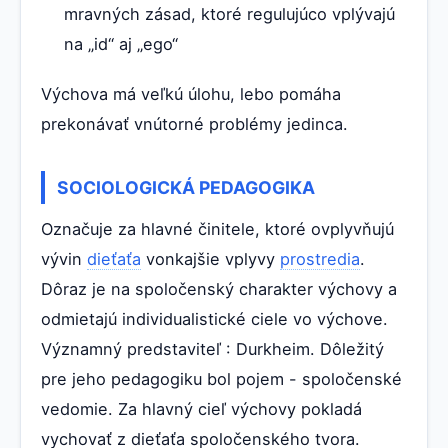
mravných zásad, ktoré regulujúco vplývajú
na „id“ aj „ego“
Výchova má veľkú úlohu, lebo pomáha
prekonávať vnútorné problémy jedinca.
SOCIOLOGICKÁ PEDAGOGIKA
Označuje za hlavné činitele, ktoré ovplyvňujú
vývin
dieťaťa
vonkajšie vplyvy
prostredia
.
Dôraz je na spoločenský charakter výchovy a
odmietajú individualistické ciele vo výchove.
Významný predstaviteľ : Durkheim. Dôležitý
pre jeho pedagogiku bol pojem - spoločenské
vedomie. Za hlavný cieľ výchovy pokladá
vychovať z dieťaťa spoločenského tvora.