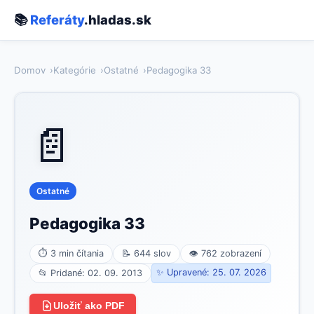
📚
Referáty
.hladas.sk
Domov
Kategórie
Ostatné
Pedagogika 33
📄
Ostatné
Pedagogika 33
⏱ 3 min čítania
📝 644 slov
👁 762 zobrazení
✨ Upravené: 25. 07. 2026
📂 Pridané: 02. 09. 2013
Uložiť ako PDF