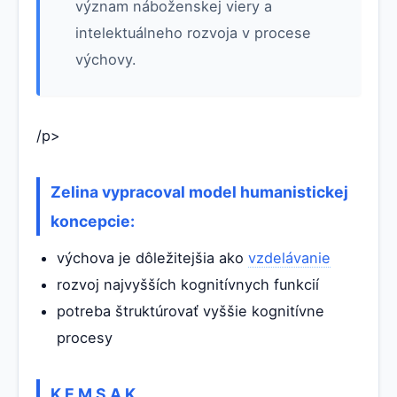
význam náboženskej viery a
intelektuálneho rozvoja v procese
výchovy.
/p>
Zelina vypracoval model humanistickej
koncepcie:
výchova je dôležitejšia ako
vzdelávanie
rozvoj najvyšších kognitívnych funkcií
potreba štruktúrovať vyššie kognitívne
procesy
K E M S A K