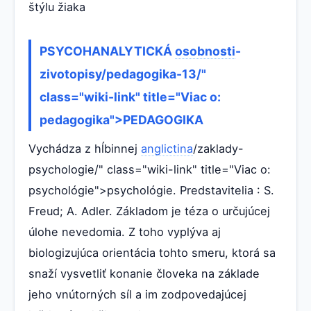
štýlu žiaka
PSYCOHANALYTICKÁ
osobnosti
-
zivotopisy/pedagogika-13/"
class="wiki-link" title="Viac o:
pedagogika">PEDAGOGIKA
Vychádza z hĺbinnej
anglictina
/zaklady-
psychologie/" class="wiki-link" title="Viac o:
psychológie">psychológie. Predstavitelia : S.
Freud; A. Adler. Základom je téza o určujúcej
úlohe nevedomia. Z toho vyplýva aj
biologizujúca orientácia tohto smeru, ktorá sa
snaží vysvetliť konanie človeka na základe
jeho vnútorných síl a im zodpovedajúcej