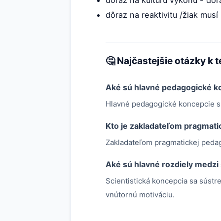
dôraz na kultúru výkonu - dô
dôraz na reaktivitu /žiak musí
🤔 Najčastejšie otázky k 
Aké sú hlavné pedagogické k
Hlavné pedagogické koncepcie sú 
Kto je zakladateľom pragmati
Zakladateľom pragmatickej peda
Aké sú hlavné rozdiely medzi
Scientistická koncepcia sa sústre
vnútornú motiváciu.