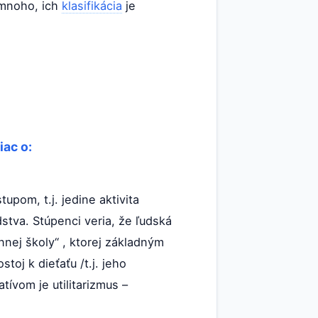
 mnoho, ich
klasifikácia
je
iac o:
pom, t.j. jedine aktivita
stva. Stúpenci veria, že ľudská
nej školy“ , ktorej základným
oj k dieťaťu /t.j. jeho
tívom je utilitarizmus –