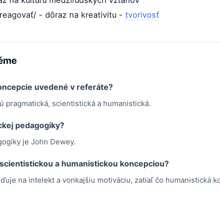
raz na kultúru medziľudských vzťahov
 reagovať/ - dôraz na kreativitu -
tvorivosť
téme
oncepcie uvedené v referáte?
pragmatická, scientistická a humanistická.
ckej pedagogiky?
gogiky je John Dewey.
 scientistickou a humanistickou koncepciou?
ďuje na intelekt a vonkajšiu motiváciu, zatiaľ čo humanistická 