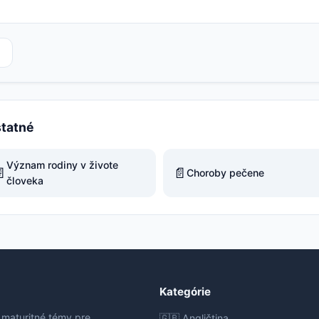
statné
Význam rodiny v živote

📄
Choroby pečene
človeka
Kategórie
 maturitné témy pre
🇬🇧 Angličtina