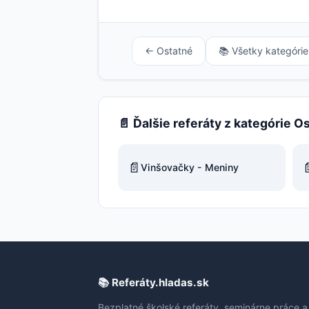
← Ostatné
📚 Všetky kategórie
📄 Ďalšie referáty z kategórie O
📄

Vinšovačky - Meniny
📚 Referáty.hladas.sk
Bezplatné školské referáty, seminárne práce a