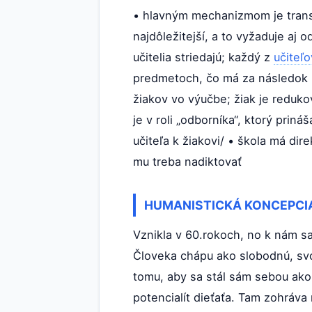
• hlavným mechanizmom je transm
najdôležitejší, a to vyžaduje aj 
učitelia striedajú; každý z
učiteľo
predmetoch, čo má za následok i
žiakov vo výučbe; žiak je reduko
je v roli „odborníka“, ktorý pri
učiteľa k žiakovi/ • škola má dir
mu treba nadiktovať
HUMANISTICKÁ KONCEPCI
Vznikla v 60.rokoch, no k nám sa
Človeka chápu ako slobodnú, svoj
tomu, aby sa stál sám sebou ako 
potencialít dieťaťa. Tam zohráva