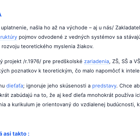
A
 uplatnenie, našla ho až na východe – aj u nás/ Zakladat
truktúry
pojmov odvodené z vedných systémov sa stávajú
 rozvoju teoretického myslenia žiakov.
ý projekt /r.1976/ pre predškolské
zariadenia
, ZŠ, SŠ a 
kých poznatkov k teoretickým, čo malo napomôcť k intele
inu
dieťaťa
; ignoruje jeho skúsenosti a
predstavy
. Chce ab
rát zabúdajú na to, že aj keď dieťa mnohokrát používa i
ia a kurikulum je orientovaný do vzdialenej budúcnosti, k
 asi takto :