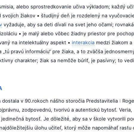
isia, alebo sprostredkovanie učiva výkladom; každý uči
od svojich žiakov • študijný deň je rozdelený na vyučovac
v
vyžaduje, aby sa deti dívali na svet jeho očami; rovnak
zoláciu • je malý alebo vôbec žiadny priestor pre pocho
vaný na intelektuálny aspekt •
interakcia
medzi žiakom a u
náša „tú pravú informáciu“ pre žiaka, a to zväčša jednos
ektívny charakter; žiak sa nemôže búriť, je pasívny; to v
A
 dostala v 90.rokoch nášho storočia Predstavitelia : Roge
právnu, zodpovednú, tvorivú a autentickú bytosť. Veria, 
jedinečná bytosť. Je dôležité, aby sa v škole vytvorili p
 najdôležitejšiu úlohu učiteľ, ktorý môže napomáhať rastu 