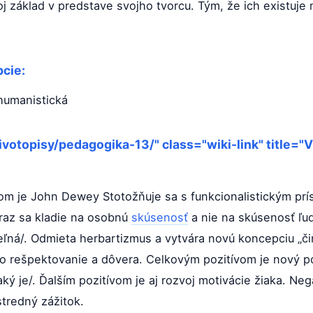
j základ v predstave svojho tvorcu. Tým, že ich existuje
cie:
 humanistická
ivotopisy/pedagogika-13/" class="wiki-link" title="V
m je John Dewey Stotožňuje sa s funkcionalistickým prístu
raz sa kladie na osobnú
skúsenosť
a nie na skúsenosť ľud
ľná/. Odmieta herbartizmus a vytvára novú koncepciu „čin
ho rešpektovanie a dôvera. Celkovým pozitívom je nový post
aký je/. Ďalším pozitívom je aj rozvoj motivácie žiaka. Nega
tredný zážitok.