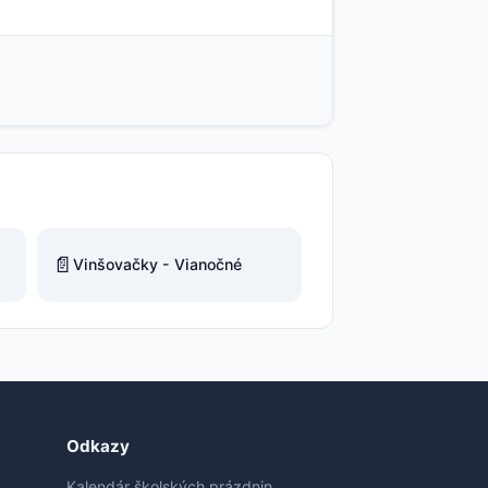
📄
Vinšovačky - Vianočné
Odkazy
Kalendár školských prázdnin