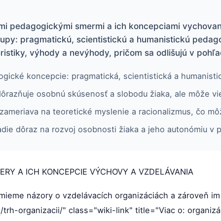
mi pedagogickými smermi a ich koncepciami vychovani
stupy: pragmatickú, scientistickú a humanistickú pedag
ristiky, výhody a nevýhody, pričom sa odlišujú v pohľa
gogické koncepcie: pragmatická, scientistická a humanisti
razňuje osobnú skúsenosť a slobodu žiaka, ale môže viesť
 zameriava na teoretické myslenie a racionalizmus, čo mô
die dôraz na rozvoj osobnosti žiaka a jeho autonómiu v 
ERY A ICH KONCEPCIE VÝCHOVY A VZDELÁVANIA
mieme názory o vzdelávacích organizáciách a zároveň im 
g
/trh-organizacii/" class="wiki-link" title="Viac o: organiz