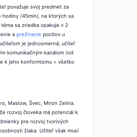
teľ považuje svoj predmet za
ie hodiny /45min/, na ktorých sa
á téma sa zriedka opakuje v 2
penie a
prežívanie
pocitov u
čiteľom je jednosmerná; učiteľ
merným komunikačným kanálom /od
edie k jeho konformizmu = všetko
rs, Maslow, Švec, Miron Zelina.
že rozvoj človeka má potenciál k
odmienky pre rozvoj tvorivých
osobnosti žiaka. Učiteľ však musí