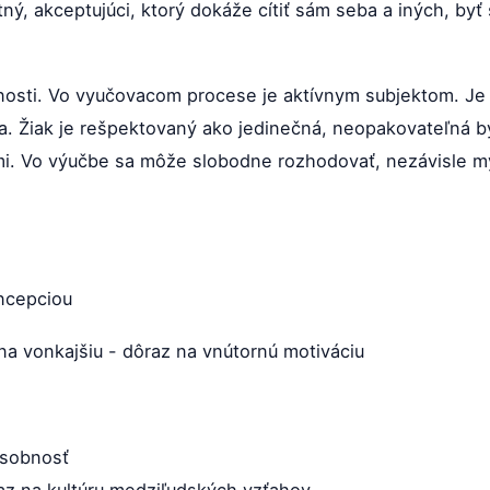
ný, akceptujúci, ktorý dokáže cítiť sám seba a iných, byť
rnosti. Vo vyučovacom procese je aktívnym subjektom. 
. Žiak je rešpektovaný ako jedinečná, neopakovateľná b
i. Vo výučbe sa môže slobodne rozhodovať, nezávisle mys
ncepciou
na vonkajšiu - dôraz na vnútornú motiváciu
osobnosť