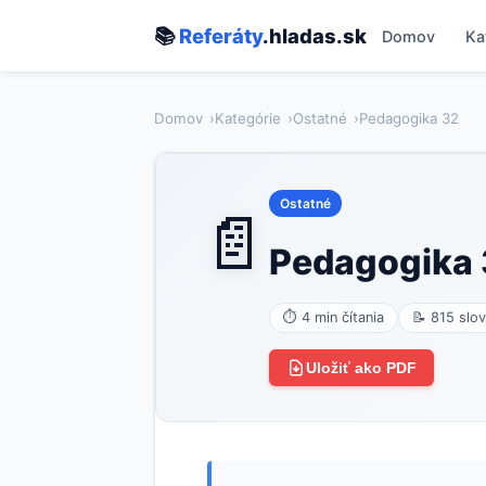
📚
Referáty
.hladas.sk
Domov
Ka
Domov
Kategórie
Ostatné
Pedagogika 32
Ostatné
📄
Pedagogika 
⏱ 4 min čítania
📝 815 slov
Uložiť ako PDF