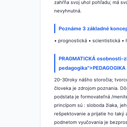
zahŕňa svoj uhol pohľadu; má svo
nevyhnutná.
Poznáme 3 základné koncep
• prognostická • scientistická •
PRAGMATICKÁ
osobnosti
-z
pedagogika">PEDAGOGIKA
20-30roky nášho storočia; tvorco
človeka je zdrojom poznania. Dô
podstata je formovateľná /menite
princípom sú : sloboda žiaka, je
rešpektovanie a prijatie ho taký 
podnetom vyučovania je bezpros