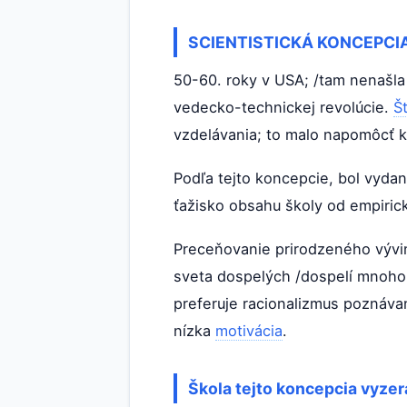
SCIENTISTICKÁ KONCEPCI
50-60. roky v USA; /tam nenašla
vedecko-technickej revolúcie.
Š
vzdelávania; to malo napomôcť k
Podľa tejto koncepcie, bol vydan
ťažisko obsahu školy od empiric
Preceňovanie prirodzeného výv
sveta dospelých /dospelí mnohok
preferuje racionalizmus poznávan
nízka
motivácia
.
Škola tejto koncepcia vyzerá