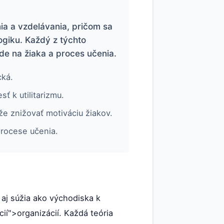
a a vzdelávania, pričom sa
ogiku. Každý z týchto
de na žiaka a proces učenia.
cká.
 k utilitarizmu.
že znižovať motiváciu žiakov.
procese učenia.
aj súžia ako východiska k
ácií">organizácií. Každá teória