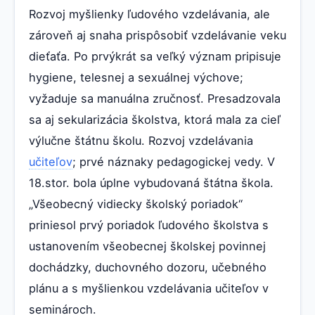
Rozvoj myšlienky ľudového vzdelávania, ale
zároveň aj snaha prispôsobiť vzdelávanie veku
dieťaťa. Po prvýkrát sa veľký význam pripisuje
hygiene, telesnej a sexuálnej výchove;
vyžaduje sa manuálna zručnosť. Presadzovala
sa aj sekularizácia školstva, ktorá mala za cieľ
výlučne štátnu školu. Rozvoj vzdelávania
učiteľov
; prvé náznaky pedagogickej vedy. V
18.stor. bola úplne vybudovaná štátna škola.
„Všeobecný vidiecky školský poriadok“
priniesol prvý poriadok ľudového školstva s
ustanovením všeobecnej školskej povinnej
dochádzky, duchovného dozoru, učebného
plánu a s myšlienkou vzdelávania učiteľov v
seminároch.