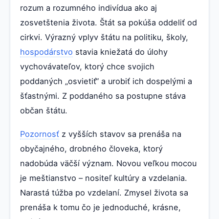
rozum a rozumného indivídua ako aj
zosvetštenia života. Štát sa pokúša oddeliť od
cirkvi. Výrazný vplyv štátu na politiku, školy,
hospodárstvo
stavia kniežatá do úlohy
vychovávateľov, ktorý chce svojich
poddaných „osvietiť“ a urobiť ich dospelými a
šťastnými. Z poddaného sa postupne stáva
občan štátu.
Pozornosť
z vyšších stavov sa prenáša na
obyčajného, drobného človeka, ktorý
nadobúda väčší význam. Novou veľkou mocou
je meštianstvo – nositeľ kultúry a vzdelania.
Narastá túžba po vzdelaní. Zmysel života sa
prenáša k tomu čo je jednoduché, krásne,