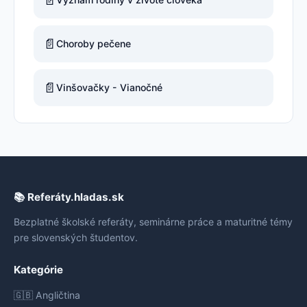
📄
Choroby pečene
📄
Vinšovačky - Vianočné
📚 Referáty.hladas.sk
Bezplatné školské referáty, seminárne práce a maturitné témy
pre slovenských študentov.
Kategórie
🇬🇧 Angličtina