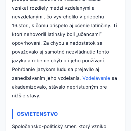
vznikať rozdiely medzi vzdelanými a
nevzdelanými, čo vyvrcholilo v priebehu
16.stor., k čomu prispelo aj učenie latinčiny. Tí
ktorí nehovorili latinsky boli „učencami“
opovrhovaní. Za chybu a nedostatok sa
považovalo aj samotné nezvládnutie tohto
jazyka a robenie chýb pri jeho používaní.
Pohŕdanie jazykom ľudu sa prejavilo aj
zanedbávaním jeho vzdelania.
Vzdelávanie
sa
akademizovalo, stávalo neprístupným pre
nižšie stavy.
OSVIETENSTVO
Spoločensko-politický smer, ktorý vznikol