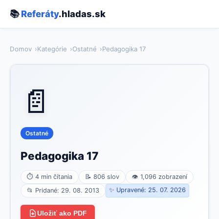
📚
Referáty
.hladas.sk
Domov
Kategórie
Ostatné
Pedagogika 17
📄
Ostatné
Pedagogika 17
⏱ 4 min čítania
📝 806 slov
👁 1,096 zobrazení
✨ Upravené: 25. 07. 2026
📂 Pridané: 29. 08. 2013
Uložiť ako PDF