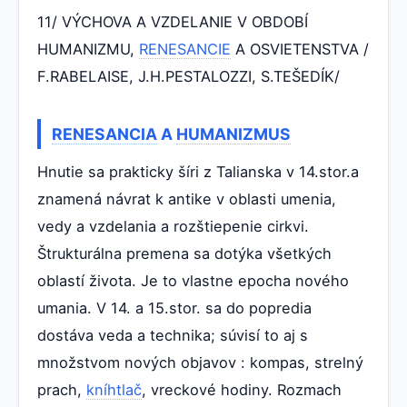
11/ VÝCHOVA A VZDELANIE V OBDOBÍ
HUMANIZMU,
RENESANCIE
A OSVIETENSTVA /
F.RABELAISE, J.H.PESTALOZZI, S.TEŠEDÍK/
RENESANCIA
A
HUMANIZMUS
Hnutie sa prakticky šíri z Talianska v 14.stor.a
znamená návrat k antike v oblasti umenia,
vedy a vzdelania a rozštiepenie cirkvi.
Štrukturálna premena sa dotýka všetkých
oblastí života. Je to vlastne epocha nového
umania. V 14. a 15.stor. sa do popredia
dostáva veda a technika; súvisí to aj s
množstvom nových objavov : kompas, strelný
prach,
kníhtlač
, vreckové hodiny. Rozmach