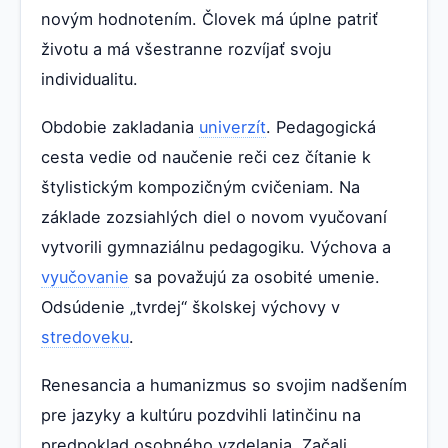
novým hodnotením. Človek má úplne patriť
životu a má všestranne rozvíjať svoju
individualitu.
Obdobie zakladania
univerzít
. Pedagogická
cesta vedie od naučenie reči cez čítanie k
štylistickým kompozičným cvičeniam. Na
základe zozsiahlých diel o novom vyučovaní
vytvorili gymnaziálnu pedagogiku. Výchova a
vyučovanie
sa považujú za osobité umenie.
Odsúdenie „tvrdej“ školskej výchovy v
stredoveku
.
Renesancia a humanizmus so svojim nadšením
pre jazyky a kultúru pozdvihli latinčinu na
predpoklad osobného vzdelania. Začali