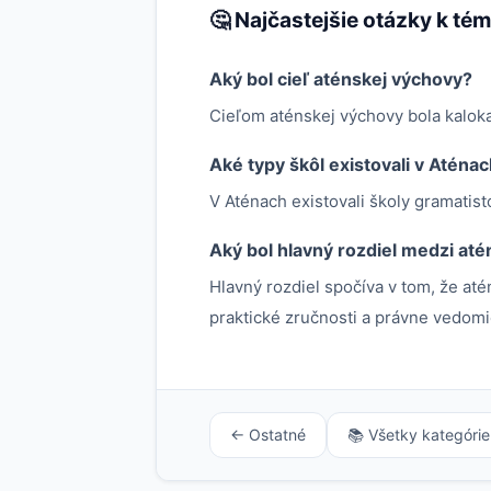
🤔 Najčastejšie otázky k té
Aký bol cieľ aténskej výchovy?
Cieľom aténskej výchovy bola kaloka
Aké typy škôl existovali v Aténa
V Aténach existovali školy gramatist
Aký bol hlavný rozdiel medzi at
Hlavný rozdiel spočíva v tom, že até
praktické zručnosti a právne vedomi
← Ostatné
📚 Všetky kategórie