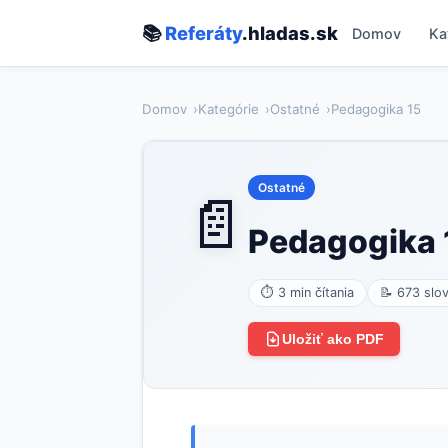
📚
Referáty
.hladas.sk
Domov
Ka
Domov
Kategórie
Ostatné
Pedagogika 15
Ostatné
📄
Pedagogika 
⏱ 3 min čítania
📝 673 slo
Uložiť ako PDF