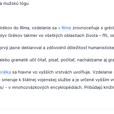
za mužskú tógu
rékov do Ríma, vzdelanie sa
v Ríme
zrovnoceňuje s gréc
plyv Grékov takmer vo všetkých oblastiach života – ffii, v
 prvý jasne deklaroval a zdôvodnil dôležitosť humanisticke
alebo gramatik učil čítať, písať, počítať, nachádzame aj gr
rálka
sa hlavne vo vyšších vrstvách uvoľňuje. Vzdelanie
e smeruje k štátnej vojenskej službe a je určené vyšším 
es/ - v mnohozväzkových encyklopédiách. Pribúdajú knižni