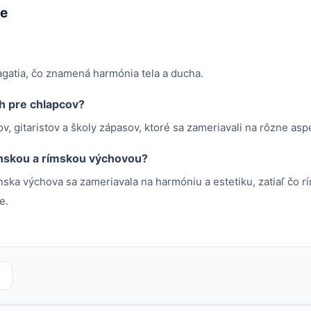
me
gatia, čo znamená harmónia tela a ducha.
ch pre chlapcov?
ov, gitaristov a školy zápasov, ktoré sa zameriavali na rôzne asp
énskou a rímskou výchovou?
nska výchova sa zameriavala na harmóniu a estetiku, zatiaľ čo r
e.