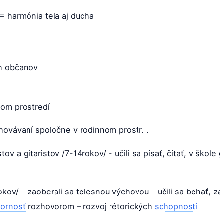
 harmónia tela aj ducha
h občanov
nom prostredí
chovávaní spoločne v rodinnom prostr. .
v a gitaristov /7-14rokov/ - učili sa písať, čítať, v škole 
okov/ - zaoberali sa telesnou výchovou – učili sa behať, z
ornosť
rozhovorom – rozvoj rétorických
schopností