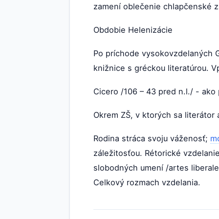
zamení oblečenie chlapčenské 
Obdobie Helenizácie
Po príchode vysokovzdelaných G
knižnice s gréckou literatúrou. V
Cicero /106 – 43 pred n.l./ - ako
Okrem ZŠ, v ktorých sa literátor 
Rodina stráca svoju váženosť;
mo
záležitosťou. Rétorické vzdelani
slobodných umení /artes liberal
Celkový rozmach vzdelania.