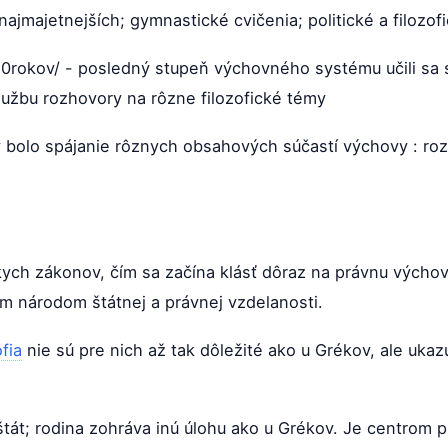
najmajetnejších; gymnastické cvičenia; politické a filozof
20rokov/ - posledný stupeň výchovného systému učili sa 
lužbu rozhovory na rôzne filozofické témy
 bolo spájanie rôznych obsahových súčastí výchovy : roz
kych zákonov, čím sa začína klásť dôraz na právnu výcho
m národom štátnej a právnej vzdelanosti.
ofia
nie sú pre nich až tak dôležité ako u Grékov, ale ukaz
štát; rodina zohráva inú úlohu ako u Grékov. Je centrom p