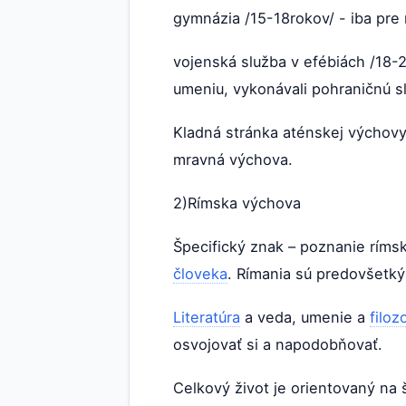
gymnázia /15-18rokov/ - iba pre 
vojenská služba v efébiách /18-
umeniu, vykonávali pohraničnú s
Kladná stránka aténskej výchovy
mravná výchova.
2)Rímska výchova
Špecifický znak – poznanie ríms
človeka
. Rímania sú predovšetký
Literatúra
a veda, umenie a
filoz
osvojovať si a napodobňovať.
Celkový život je orientovaný na 