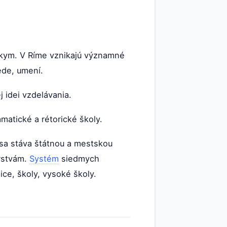
kym. V Ríme vznikajú významné
ede, umení.
j idei vzdelávania.
amatické a rétorické školy.
 sa stáva štátnou a mestskou
vrstvám.
Systém
siedmych
ce, školy, vysoké školy.