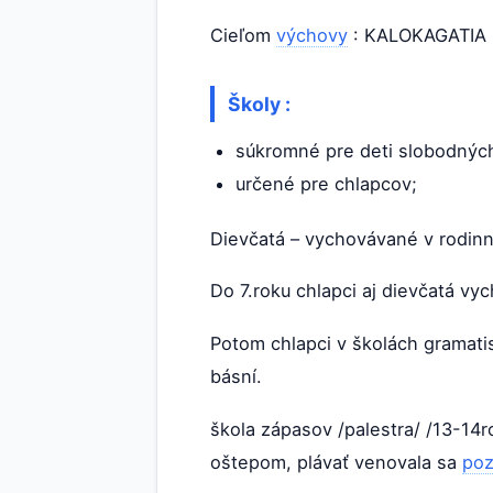
Cieľom
výchovy
: KALOKAGATIA =
Školy :
súkromné pre deti slobodnýc
určené pre chlapcov;
Dievčatá – vychovávané v rodin
Do 7.roku chlapci aj dievčatá vy
Potom chlapci v školách gramatisto
básní.
škola zápasov /palestra/ /13-14r
oštepom, plávať venovala sa
poz