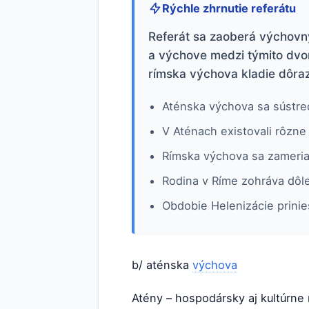
Rýchle zhrnutie referátu
Referát sa zaoberá výchovný
a výchove medzi týmito dvom
rímska výchova kladie dôraz
Aténska výchova sa sústreď
V Aténach existovali rôzne 
Rímska výchova sa zameria
Rodina v Ríme zohráva dôle
Obdobie Helenizácie prini
b/ aténska
výchova
Atény – hospodársky aj kultúrne 