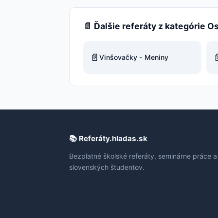
📄 Ďalšie referáty z kategórie O
📄

Vinšovačky - Meniny
📚 Referáty.hladas.sk
Bezplatné školské referáty, seminárne práce a
slovenských študentov.