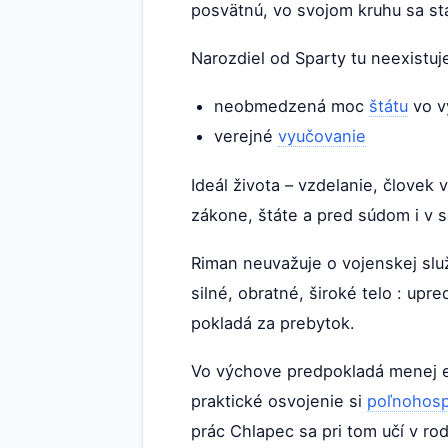
posvätnú, vo svojom kruhu sa st
Narozdiel od Sparty tu neexistuj
neobmedzená moc
štátu
vo v
verejné
vyučovanie
Ideál života – vzdelanie, človek
zákone, štáte a pred súdom i v 
Riman neuvažuje o vojenskej služ
silné, obratné, široké telo : upr
pokladá za prebytok.
Vo výchove predpokladá menej es
praktické osvojenie si
poľnohosp
prác Chlapec sa pri tom učí v rod