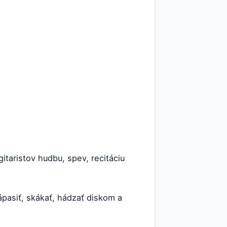
gitaristov hudbu, spev, recitáciu
ápasiť, skákať, hádzať diskom a