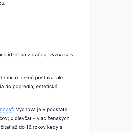
ou.
obchádzať so zbraňou, vyzná sa v
ejde mu o peknú postavu, ale
ia do popredia; estetické
innosť
. Výchova je v podstate
pcov; u dievčat – viac ženských
čítať až do 16.rokov kedy si