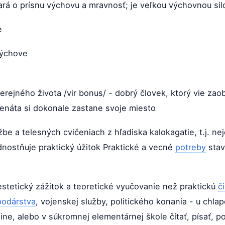
ará o prísnu výchovu a mravnosť; je veľkou výchovnou sil
e
ýchove
 verejného života /vir bonus/ - dobrý človek, ktorý vie za
senáta si dokonale zastane svoje miesto
be a telesných cvičeniach z hľadiska kalokagatie, t.j. n
ednostňuje praktický úžitok Praktické a vecné
potreby
stav
tetický zážitok a teoretické vyučovanie než praktickú
č
odárstva
, vojenskej služby, politického konania - u chla
ine, alebo v súkromnej elementárnej škole čítať, písať, po