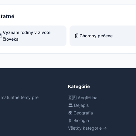
statné
Význam rodiny v živote

📄
Choroby pečene
človeka
Kategórie
 maturitné témy pre
🇬🇧 Angličtina
🏛️ Dejepis
🌍 Geografia
🧬 Biológia
Všetky kategórie →