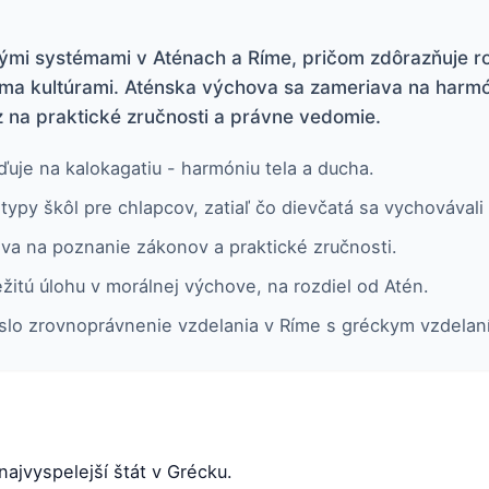
mi systémami v Aténach a Ríme, pričom zdôrazňuje roz
a kultúrami. Aténska výchova sa zameriava na harmóni
 na praktické zručnosti a právne vedomie.
uje na kalokagatiu - harmóniu tela a ducha.
typy škôl pre chlapcov, zatiaľ čo dievčatá sa vychovával
va na poznanie zákonov a praktické zručnosti.
žitú úlohu v morálnej výchove, na rozdiel od Atén.
eslo zrovnoprávnenie vzdelania v Ríme s gréckym vzdelan
najvyspelejší štát v Grécku.