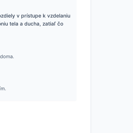
diely v prístupe k vzdelaniu
u tela a ducha, zatiaľ čo
i doma.
ím.