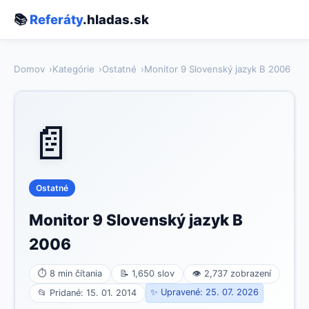
📚
Referáty
.hladas.sk
Domov
Kategórie
Ostatné
Monitor 9 Slovenský jazyk B 2006
📄
Ostatné
Monitor 9 Slovenský jazyk B
2006
⏱ 8 min čítania
📝 1,650 slov
👁 2,737 zobrazení
✨ Upravené: 25. 07. 2026
📂 Pridané: 15. 01. 2014