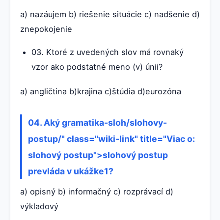
a) nazáujem b) riešenie situácie c) nadšenie d)
znepokojenie
03. Ktoré z uvedených slov má rovnaký
vzor ako podstatné meno (v) únii?
a) angličtina b)krajina c)štúdia d)eurozóna
04. Aký
gramatika
-sloh/slohovy-
postup/" class="wiki-link" title="Viac o:
slohový postup">slohový postup
prevláda v ukážke1?
a) opisný b) informačný c) rozprávací d)
výkladový