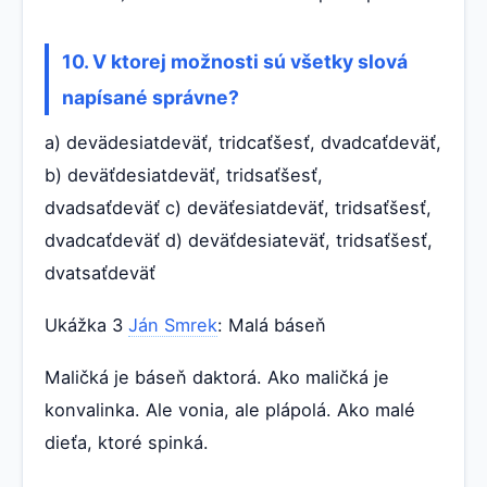
10. V ktorej možnosti sú všetky slová
napísané správne?
a) devädesiatdeväť, tridcaťšesť, dvadcaťdeväť,
b) deväťdesiatdeväť, tridsaťšesť,
dvadsaťdeväť c) deväťesiatdeväť, tridsaťšesť,
dvadcaťdeväť d) deväťdesiateväť, tridsaťšesť,
dvatsaťdeväť
Ukážka 3
Ján Smrek
: Malá báseň
Maličká je báseň daktorá. Ako maličká je
konvalinka. Ale vonia, ale plápolá. Ako malé
dieťa, ktoré spinká.