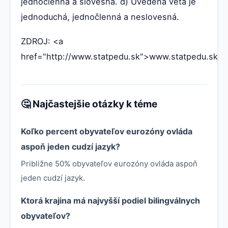
jednočlenná a slovesná. d) Uvedená veta je
jednoduchá, jednočlenná a neslovesná.
ZDROJ: <a
href="http://www.statpedu.sk">www.statpedu.sk</
🤔 Najčastejšie otázky k téme
Koľko percent obyvateľov eurozóny ovláda
aspoň jeden cudzí jazyk?
Približne 50% obyvateľov eurozóny ovláda aspoň
jeden cudzí jazyk.
Ktorá krajina má najvyšší podiel bilingválnych
obyvateľov?