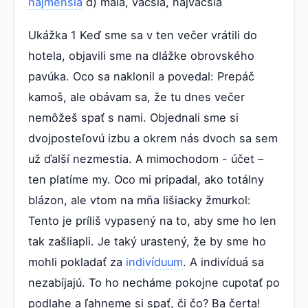
najmenšia
d) malá, väčšia, najväčšia
Ukážka 1 Keď sme sa v ten večer vrátili do
hotela, objavili sme na dlážke obrovského
pavúka. Oco sa naklonil a povedal: Prepáč
kamoš, ale obávam sa, že tu dnes večer
nemôžeš spať s nami. Objednali sme si
dvojposteľovú izbu a okrem nás dvoch sa sem
už ďalší nezmestia. A mimochodom - účet –
ten platíme my. Oco mi pripadal, ako totálny
blázon, ale vtom na mňa lišiacky žmurkol:
Tento je príliš vypasený na to, aby sme ho len
tak zašliapli. Je taký urastený, že by sme ho
mohli pokladať za
indivíduum
. A indivíduá sa
nezabíjajú. To ho necháme pokojne cupotať po
podlahe a ľahneme si spať, či čo? Ba čerta!