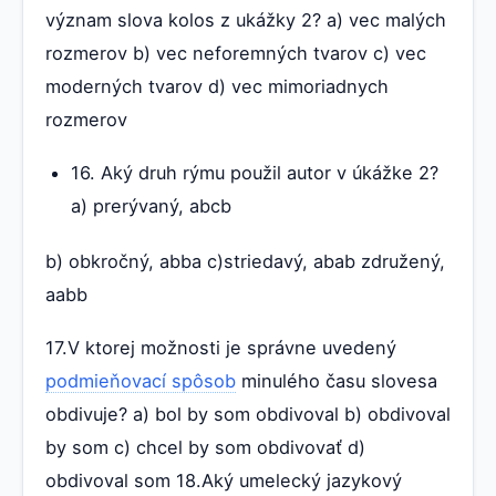
význam slova kolos z ukážky 2? a) vec malých
rozmerov b) vec neforemných tvarov c) vec
moderných tvarov d) vec mimoriadnych
rozmerov
16. Aký druh rýmu použil autor v úkážke 2?
a) prerývaný, abcb
b) obkročný, abba c)striedavý, abab združený,
aabb
17.V ktorej možnosti je správne uvedený
podmieňovací spôsob
minulého času slovesa
obdivuje? a) bol by som obdivoval b) obdivoval
by som c) chcel by som obdivovať d)
obdivoval som 18.Aký umelecký jazykový