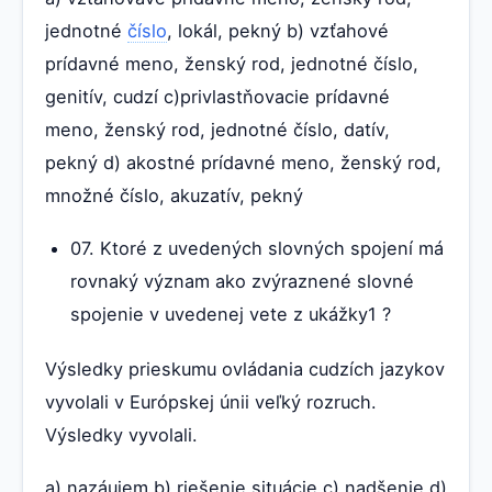
jednotné
číslo
, lokál, pekný b) vzťahové
prídavné meno, ženský rod, jednotné číslo,
genitív, cudzí c)privlastňovacie prídavné
meno, ženský rod, jednotné číslo, datív,
pekný d) akostné prídavné meno, ženský rod,
množné číslo, akuzatív, pekný
07. Ktoré z uvedených slovných spojení má
rovnaký význam ako zvýraznené slovné
spojenie v uvedenej vete z ukážky1 ?
Výsledky prieskumu ovládania cudzích jazykov
vyvolali v Európskej únii veľký rozruch.
Výsledky vyvolali.
a) nazáujem b) riešenie situácie c) nadšenie d)