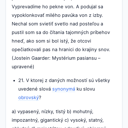
Vyprevadíme ho pekne von. A podujal sa
vypoklonkovať milého pavúka von z izby.
Nechal som svietiť svetlo nad posteľou a
pustil som sa do čítania tajomných príbehov
hneď, ako som si bol istý, že otcovi
opečiatkovali pas na hranici do krajiny snov.
(Jostein Gaarder: Mystérium pasiansu –
upravené)
21. V ktorej z daných možností sú všetky
uvedené slová
synonymá
ku slovu
obrovský
?
a) vypasený, nízky, tlstý b) mohutný,
impozantný, gigantický c) vysoký, statný,