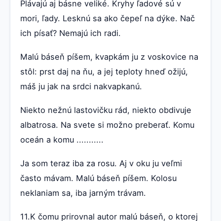
Plávajú aj básne veliké. Kryhy ľadové sú v
mori, ľady. Lesknú sa ako čepeľ na dýke. Nač
ich písať? Nemajú ich radi.
Malú báseň píšem, kvapkám ju z voskovice na
stôl: prst daj na ňu, a jej teploty hneď ožijú,
máš ju jak na srdci nakvapkanú.
Niekto nežnú lastovičku rád, niekto obdivuje
albatrosa. Na svete si možno preberať. Komu
oceán a komu ...........
Ja som teraz iba za rosu. Aj v oku ju veľmi
často mávam. Malú báseň píšem. Kolosu
neklaniam sa, iba jarným trávam.
11.K čomu prirovnal autor malú báseň, o ktorej