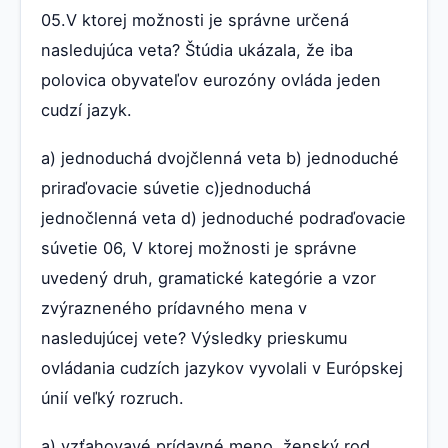
05.V ktorej možnosti je správne určená
nasledujúca veta? Štúdia ukázala, že iba
polovica obyvateľov eurozóny ovláda jeden
cudzí jazyk.
a) jednoduchá dvojčlenná veta b) jednoduché
priraďovacie súvetie c)jednoduchá
jednočlenná veta d) jednoduché podraďovacie
súvetie 06, V ktorej možnosti je správne
uvedený druh, gramatické kategórie a vzor
zvýrazneného prídavného mena v
nasledujúcej vete? Výsledky prieskumu
ovládania cudzích jazykov vyvolali v Európskej
únií veľký rozruch.
a) vzťahovavé prídavné meno, ženský rod,