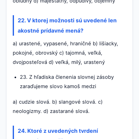
obludný d) majestátny, odpudivý, objemný
22. V ktorej možnosti sú uvedené len
akostné prídavné mená?
a) urastené, vypasené, hraničné b) lišiacky,
pokojné, obrovský c) tajomná, veľká,
dvojposteľová d) veľká, milý, urastený
23. Z hľadiska členenia slovnej zásoby
zaraďujeme slovo kamoš medzi
a) cudzie slová. b) slangové slová. c)
neologizmy. d) zastarané slová.
24. Ktoré z uvedených tvrdení