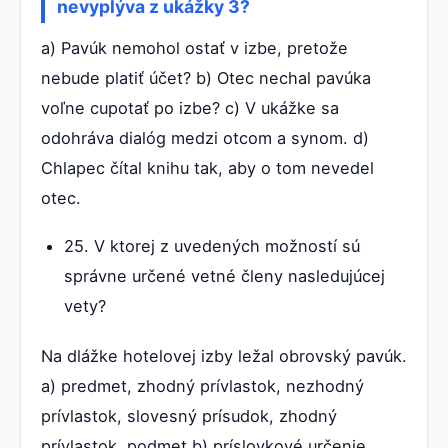
nevyplýva z ukážky 3?
a) Pavúk nemohol ostať v izbe, pretože
nebude platiť účet? b) Otec nechal pavúka
voľne cupotať po izbe? c) V ukážke sa
odohráva dialóg medzi otcom a synom. d)
Chlapec čítal knihu tak, aby o tom nevedel
otec.
25. V ktorej z uvedených možností sú
správne určené vetné členy nasledujúcej
vety?
Na dlážke hotelovej izby ležal obrovský pavúk.
a) predmet, zhodný prívlastok, nezhodný
prívlastok, slovesný prísudok, zhodný
prívlastok, podmet b) príslovkové určenie