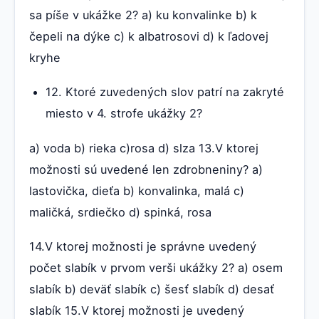
sa píše v ukážke 2? a) ku konvalinke b) k
čepeli na dýke c) k albatrosovi d) k ľadovej
kryhe
12. Ktoré zuvedených slov patrí na zakryté
miesto v 4. strofe ukážky 2?
a) voda b) rieka c)rosa d) slza 13.V ktorej
možnosti sú uvedené len zdrobneniny? a)
lastovička, dieťa b) konvalinka, malá c)
maličká, srdiečko d) spinká, rosa
14.V ktorej možnosti je správne uvedený
počet slabík v prvom verši ukážky 2? a) osem
slabík b) deväť slabík c) šesť slabík d) desať
slabík 15.V ktorej možnosti je uvedený