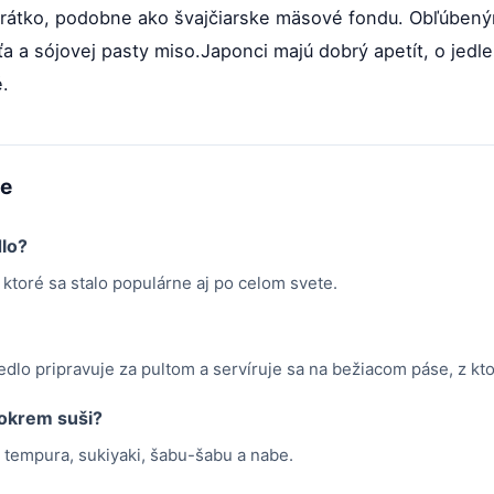
krátko, podobne ako švajčiarske mäsové fondu. Obľúbený
ťa a sójovej pasty miso.Japonci majú dobrý apetít, o jedle
.
me
dlo?
 ktoré sa stalo populárne aj po celom svete.
jedlo pripravuje za pultom a servíruje sa na bežiacom páse, z kt
 okrem suši?
 tempura, sukiyaki, šabu-šabu a nabe.