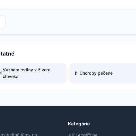
statné
Význam rodiny v živote

📄
Choroby pečene
človeka
Kategórie
 maturitné témy pre
🇬🇧 Angličtina