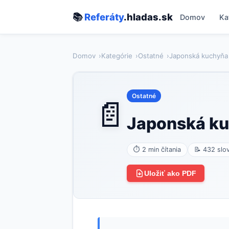
📚
Referáty
.hladas.sk
Domov
Ka
Domov
Kategórie
Ostatné
Japonská kuchyňa
Ostatné
📄
Japonská k
⏱ 2 min čítania
📝 432 slo
Uložiť ako PDF