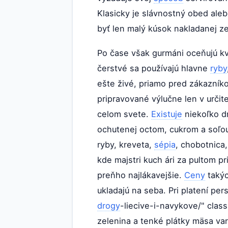
Klasicky je slávnostný obed ale
byť len malý kúsok nakladanej z
Po čase však gurmáni oceňujú kva
čerstvé sa používajú hlavne
ryby
ešte živé, priamo pred zákazník
pripravované výlučne len v určite
celom svete.
Existuje
niekoľko dr
ochutenej octom, cukrom a soľou
ryby, kreveta,
sépia
, chobotnica,
kde majstri kuch ári za pultom pr
preňho najlákavejšie.
Ceny
takýc
ukladajú na seba. Pri platení per
drogy
-liecive-i-navykove/" class
zelenina a tenké plátky mäsa var