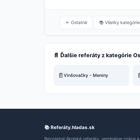
← Ostatné
📚 Všetky kategórie
📄 Ďalšie referáty z kategórie O
📄

Vinšovačky - Meniny
📚 Referáty.hladas.sk
Bezplatné školské referáty, seminárne práce a