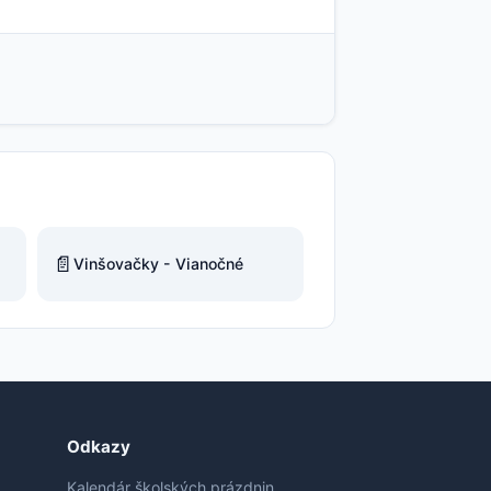
📄
Vinšovačky - Vianočné
Odkazy
Kalendár školských prázdnin