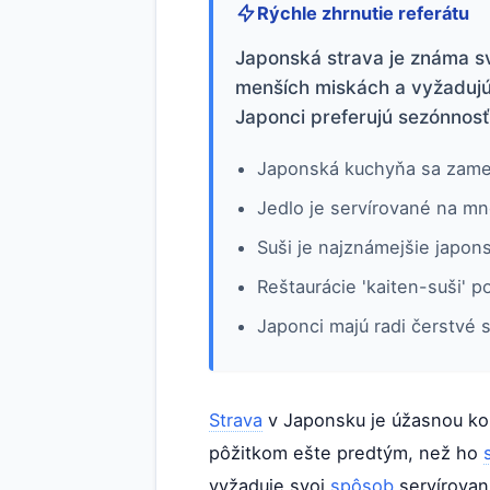
Rýchle zhrnutie referátu
Japonská strava je známa sv
menších miskách a vyžadujú 
Japonci preferujú sezónnosť 
Japonská kuchyňa sa zameri
Jedlo je servírované na m
Suši je najznámejšie japons
Reštaurácie 'kaiten-suši' 
Japonci majú radi čerstvé 
Strava
v Japonsku je úžasnou k
pôžitkom ešte predtým, než ho
vyžaduje svoj
spôsob
servírovani