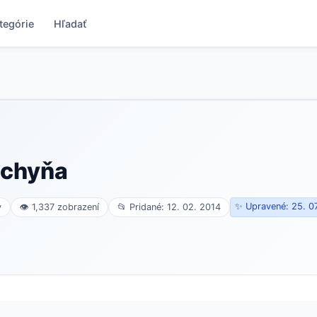
tegórie
Hľadať
uchyňa
✨ Upravené: 25. 0
v
👁 1,337 zobrazení
📂 Pridané: 12. 02. 2014