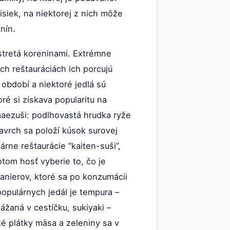
iek, na niektorej z nich môže
nín.
astretá koreninami. Extrémne
ch reštauráciách ich porcujú
období a niektoré jedlá sú
oré si získava popularitu na
maezuši: podlhovastá hrudka ryže
vrch sa položí kúsok surovej
rne reštaurácie “kaiten-suši”,
otom hosť vyberie to, čo je
anierov, ktoré sa po konzumácii
 populárnych jedál je tempura –
ážaná v cestíčku, sukiyaki –
é plátky mäsa a zeleniny sa v