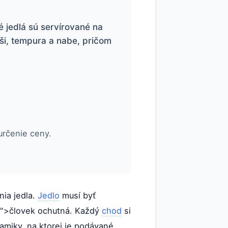
é jedlá sú servírované na
uši, tempura a nabe, pričom
určenie ceny.
ia jedla.
Jedlo
musí byť
vek">človek ochutná. Každý
chod
si
ramiky, na ktorej je podávané.