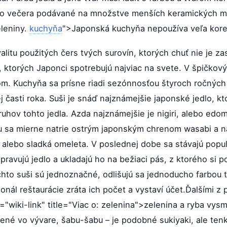
bo večera podávané na množstve menších keramických mis
eleniny.
kuchyňa
">Japonská kuchyňa nepoužíva veľa kore
litu použitých čers tvých surovín, ktorých chuť nie je z
, ktorých Japonci spotrebujú najviac na svete. V špičkový
om. Kuchyňa sa prísne riadi sezónnosťou štyroch ročných 
j časti roka. Suši je snáď najznámejšie japonské jedlo, kt
uhov tohto jedla. Azda najznámejšie je nigiri, alebo edo
 sa mierne natrie ostrým japonským chrenom wasabi a na
 alebo sladká omeleta. V poslednej dobe sa stávajú populá
ipravujú jedlo a ukladajú ho na bežiaci pás, z ktorého si p
hto suši sú jednoznačné, odlišujú sa jednoducho farbou t
sonál reštaurácie zráta ich počet a vystaví účet.Ďalšími z
="wiki-link" title="Viac o: zelenina">zelenina a ryba vysm
ené vo vývare, šabu-šabu – je podobné sukiyaki, ale tenk