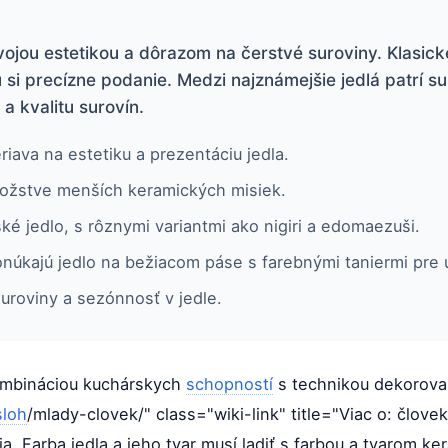
ojou estetikou a dôrazom na čerstvé suroviny. Klasick
si precízne podanie. Medzi najznámejšie jedlá patrí s
a kvalitu surovín.
ava na estetiku a prezentáciu jedla.
nožstve menších keramických misiek.
ké jedlo, s rôznymi variantmi ako nigiri a edomaezuši.
ponúkajú jedlo na bežiacom páse s farebnými taniermi pre 
suroviny a sezónnosť v jedle.
ombináciou kuchárskych
schopností
s technikou dekorovan
sloh
/mlady-clovek/" class="wiki-link" title="Viac o: člo
a. Farba jedla a jeho tvar musí ladiť s farbou a tvarom ke