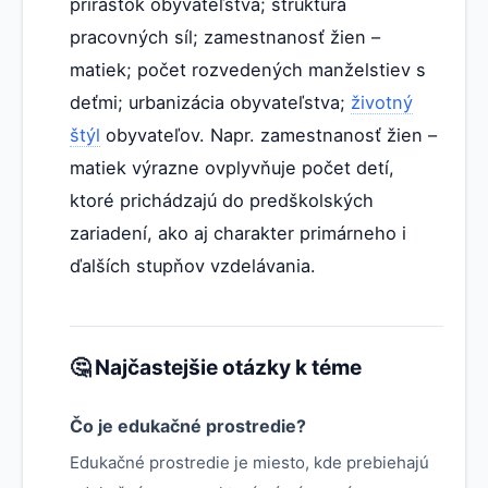
prírastok obyvateľstva; štruktúra
pracovných síl; zamestnanosť žien –
matiek; počet rozvedených manželstiev s
deťmi; urbanizácia obyvateľstva;
životný
štýl
obyvateľov. Napr. zamestnanosť žien –
matiek výrazne ovplyvňuje počet detí,
ktoré prichádzajú do predškolských
zariadení, ako aj charakter primárneho i
ďalších stupňov vzdelávania.
🤔 Najčastejšie otázky k téme
Čo je edukačné prostredie?
Edukačné prostredie je miesto, kde prebiehajú