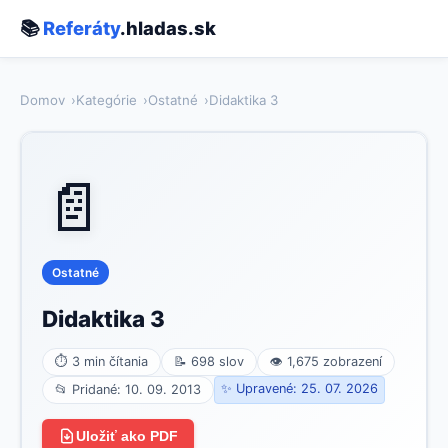
📚
Referáty
.hladas.sk
Domov
Kategórie
Ostatné
Didaktika 3
📄
Ostatné
Didaktika 3
⏱ 3 min čítania
📝 698 slov
👁 1,675 zobrazení
✨ Upravené: 25. 07. 2026
📂 Pridané: 10. 09. 2013
Uložiť ako PDF