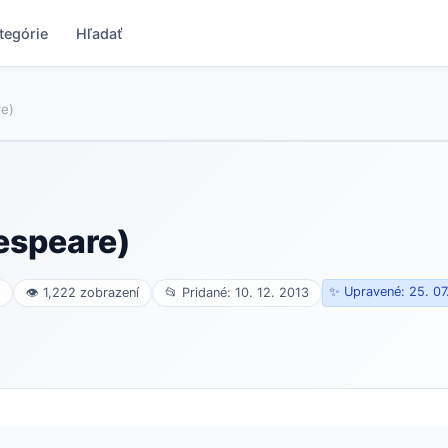
tegórie
Hľadať
re)
espeare)
✨ Upravené: 25. 07
👁 1,222 zobrazení
📂 Pridané: 10. 12. 2013