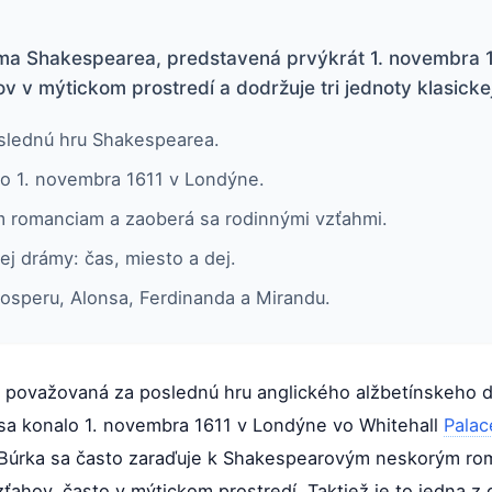
ama Shakespearea, predstavená prvýkrát 1. novembra 
 v mýtickom prostredí a dodržuje tri jednoty klasicke
slednú hru Shakespearea.
lo 1. novembra 1611 v Londýne.
m romanciam a zaoberá sa rodinnými vzťahmi.
kej drámy: čas, miesto a dej.
osperu, Alonsa, Ferdinanda a Mirandu.
e považovaná za poslednú hru anglického alžbetínskeho d
sa konalo 1. novembra 1611 v Londýne vo Whitehall
Palac
s. Búrka sa často zaraďuje k Shakespearovým neskorým r
ahov, často v mýtickom prostredí. Taktiež je to jedna z