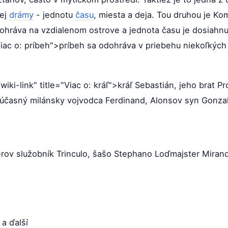
kej
drámy
- jednotu
času
, miesta a deja. Tou druhou je Ko
dohráva na vzdialenom ostrove a jednota času je dosiahnu
"Viac o: príbeh">príbeh sa odohráva v priebehu niekoľkýc
"wiki-link" title="Viac o: kráľ">kráľ Sebastián, jeho brat 
súčasný milánsky vojvodca Ferdinand, Alonsov syn Gonza
erov služobník Trinculo, šašo Stephano Loďmajster Mirand
 a ďalší