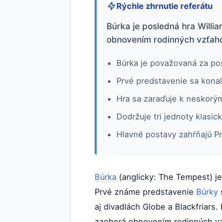
Rýchle zhrnutie referátu
Búrka je posledná hra Willi
obnovením rodinných vzťahov
Búrka je považovaná za po
Prvé predstavenie sa kona
Hra sa zaraďuje k neskorý
Dodržuje tri jednoty klasic
Hlavné postavy zahŕňajú Pr
Búrka
(anglicky: The Tempest) j
Prvé známe predstavenie
Búrky
aj divadlách Globe a Blackfriar
zaoberá obnovením rodinných vzť