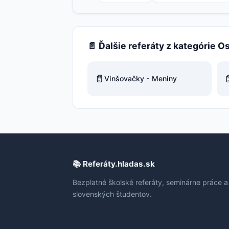
📄 Ďalšie referáty z kategórie O
📄

Vinšovačky - Meniny
📚 Referáty.hladas.sk
Bezplatné školské referáty, seminárne práce a
slovenských študentov.