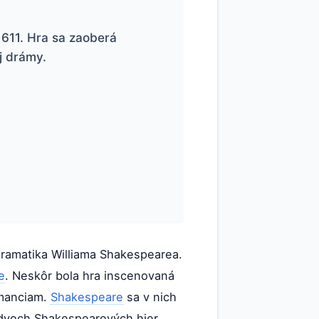
1611. Hra sa zaoberá
j drámy.
ramatika Williama Shakespearea.
e
. Neskôr bola hra inscenovaná
omanciam.
Shakespeare
sa v nich
 dvoch Shakespearových hier,