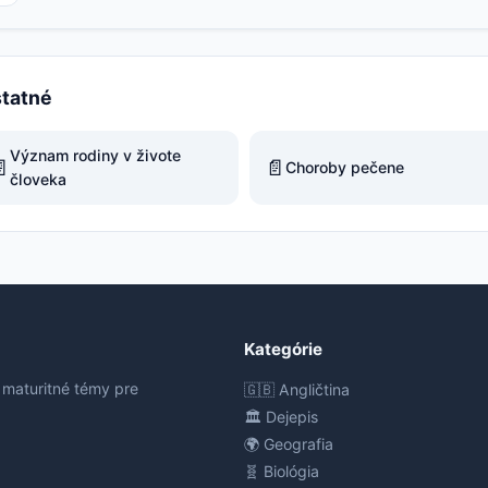
statné
Význam rodiny v živote

📄
Choroby pečene
človeka
Kategórie
 maturitné témy pre
🇬🇧 Angličtina
🏛️ Dejepis
🌍 Geografia
🧬 Biológia