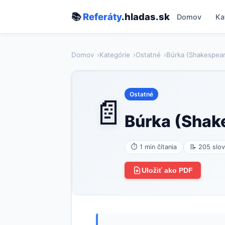
📚
Referáty
.hladas.sk
Domov
Ka
Domov
Kategórie
Ostatné
Búrka (Shakespea
Ostatné
📄
Búrka (Shak
⏱ 1 min čítania
📝 205 slov
Uložiť ako PDF