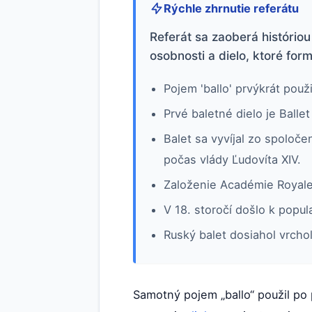
Rýchle zhrnutie referátu
Referát sa zaoberá histório
osobnosti a dielo, ktoré form
Pojem 'ballo' prvýkrát použ
Prvé baletné dielo je Balle
Balet sa vyvíjal zo spolo
počas vlády Ľudovíta XIV.
Založenie Académie Royale 
V 18. storočí došlo k popu
Ruský balet dosiahol vrchol
Samotný pojem „ballo“ použil po