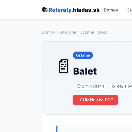
📚
Referáty
.hladas.sk
Domov
Ka
Domov
Kategórie
Ostatné
Balet
Ostatné
📄
Balet
⏱ 2 min čítania
📝 412 slov
Uložiť ako PDF