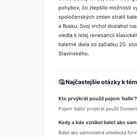
pohybov, čo zlepšilo možnosti v
spoločenských zmien stratil bale
a Rusku. Svoj vrchol dosiahol rus
viedla k istej renesancii klasic
baletné diela zo začiatku 20. sto
Stavinského.
🤔 Najčastejšie otázky k té
Kto prvýkrát použil pojem 'ballo'?
Pojem 'ballo' prvýkrát použil Domen
Kedy a kde vznikol balet ako sa
Balet ako samostatná umelecká forma