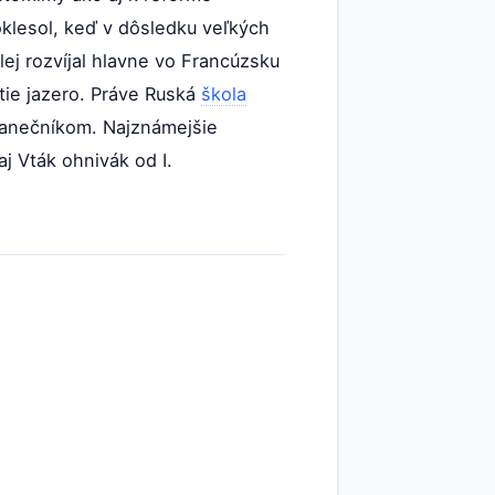
klesol, keď v dôsledku veľkých
ej rozvíjal hlavne vo Francúzsku
utie jazero. Práve Ruská
škola
m tanečníkom. Najznámejšie
aj Vták ohnivák od I.