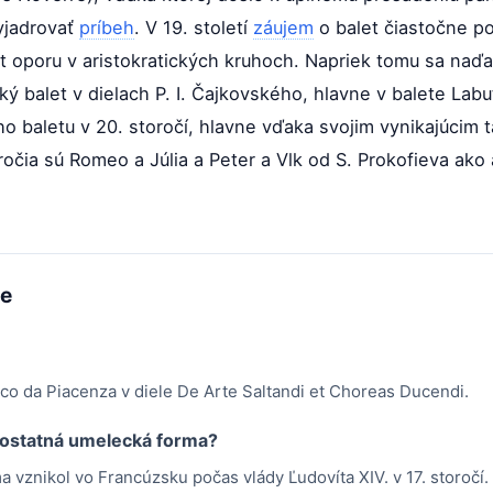
yjadrovať
príbeh
. V 19. století
záujem
o balet čiastočne po
t oporu v aristokratických kruhoch. Napriek tomu sa naďal
ký balet v dielach P. I. Čajkovského, hlavne v balete Lab
kého baletu v 20. storočí, hlavne vďaka svojim vynikajúci
ročia sú Romeo a Júlia a Peter a Vlk od S. Prokofieva ako 
me
ico da Piacenza v diele De Arte Saltandi et Choreas Ducendi.
mostatná umelecká forma?
 vznikol vo Francúzsku počas vlády Ľudovíta XIV. v 17. storočí.