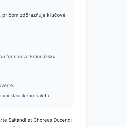
e, pričom zdôrazňuje kľúčové
kou formou vo Francúzsku
overre.
ancii klasického baletu.
Arte Saltandi et Choreas Ducendi