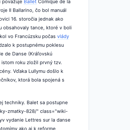
ti považuje
Ballet
Comique de la
je Il Ballarino, čo bol manuál
lovici 16. storočia jednak ako
u obsahovaly tance, ktoré v boli
ikol vo Francúzsku počas
vlády
ádzalo k postupnému poklesu
ale de Danse (Kráľovskú
stom roku zložil prvný tzv.
scény. Vďaka Lullymu došlo k
ečníkov, ktorá bola spojená s
nej techniky. Balet sa postupne
tky-zmatky-828/" class="wiki-
lyv vydanie Lettres sur la danse
ntomímy ako aj k reforme