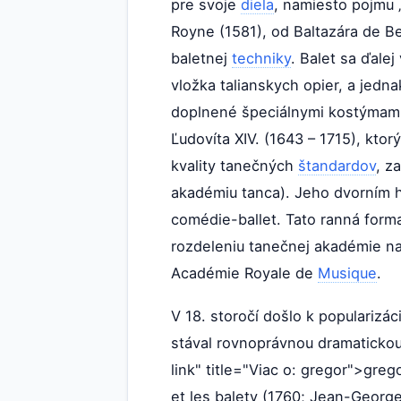
pre svoje
diela
, namiesto pojmu 
Royne (1581), od Baltazára de Bea
baletnej
techniky
. Balet sa ďale
vložka talianskych opier, a jedn
doplnené špeciálnymi kostýmami
Ľudovíta XIV. (1643 – 1715), kt
kvality tanečných
štandardov
, z
akadémiu tanca). Jeho dvorním hu
comédie-ballet. Tato ranná forma
rozdeleniu tanečnej akadémie na 
Académie Royale de
Musique
.
V 18. storočí došlo k popularizác
stával rovnoprávnou dramatickou
link" title="Viac o: gregor">greg
et les balety (1760; Jean-Georg