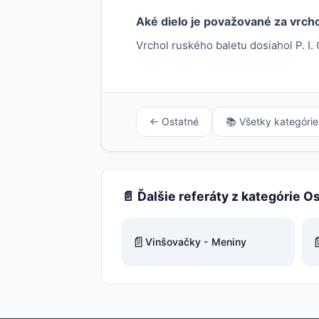
Aké dielo je považované za vrch
Vrchol ruského baletu dosiahol P. I. 
← Ostatné
📚 Všetky kategórie
📄 Ďalšie referáty z kategórie O
📄

Vinšovačky - Meniny