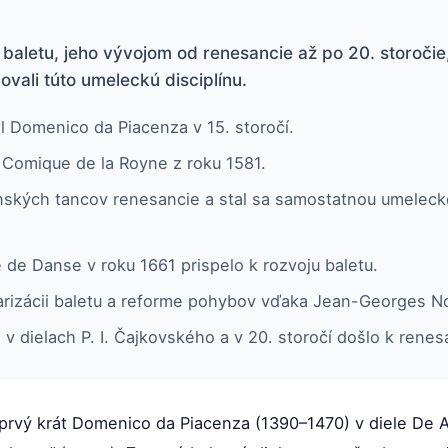
u baletu, jeho vývojom od renesancie až po 20. storoči
ovali túto umeleckú disciplínu.
il Domenico da Piacenza v 15. storočí.
t Comique de la Royne z roku 1581.
čenských tancov renesancie a stal sa samostatnou umelec
de Danse v roku 1661 prispelo k rozvoju baletu.
larizácii baletu a reforme pohybov vďaka Jean-Georges N
 v dielach P. I. Čajkovského a v 20. storočí došlo k renes
 prvý krát Domenico da Piacenza (1390–1470) v diele De 