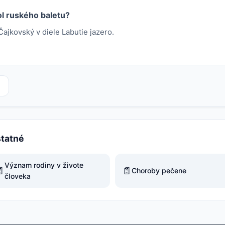
ol ruského baletu?
Čajkovský v diele Labutie jazero.
statné
Význam rodiny v živote

📄
Choroby pečene
človeka