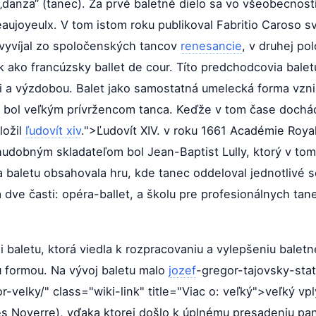
„danza“ (tanec). Za prvé baletné dielo sa vo všeobecnos
ujoyeulx. V tom istom roku publikoval Fabritio Caroso svo
j vyvíjal zo spoločenských tancov
renesancie
, v druhej po
ak ako francúzsky ballet de cour. Títo predchodcovia balet
 a výzdobou. Balet jako samostatná umelecká forma vzn
orý bol veľkým prívržencom tanca. Keďže v tom čase doch
aložil
ľudovít xiv
.">Ľudovít XIV. v roku 1661 Académie Roy
dobným skladateľom bol Jean-Baptist Lully, ktorý v tom i
 baletu obsahovala hru, kde tanec oddeloval jednotlivé 
dve časti: opéra-ballet, a školu pre profesionálnych tan
ii baletu, ktorá viedla k rozpracovaniu a vylepšeniu balet
 formou. Na vývoj baletu malo
jozef
-gregor-tajovsky-sta
or-velky/" class="wiki-link" title="Viac o: veľký">veľký vp
es Noverre), vďaka ktorej došlo k úplnému presadeniu pa