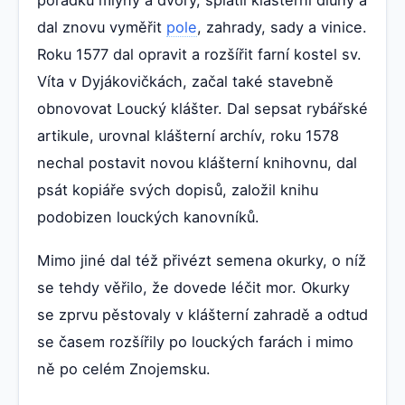
dal znovu vyměřit
pole
, zahrady, sady a vinice.
Roku 1577 dal opravit a rozšířit farní kostel sv.
Víta v Dyjákovičkách, začal také stavebně
obnovovat Loucký klášter. Dal sepsat rybářské
artikule, urovnal klášterní archív, roku 1578
nechal postavit novou klášterní knihovnu, dal
psát kopiáře svých dopisů, založil knihu
podobizen louckých kanovníků.
Mimo jiné dal též přivézt semena okurky, o níž
se tehdy věřilo, že dovede léčit mor. Okurky
se zprvu pěstovaly v klášterní zahradě a odtud
se časem rozšířily po louckých farách i mimo
ně po celém Znojemsku.