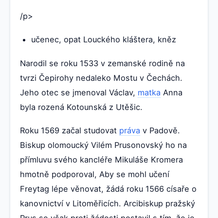
/p>
učenec, opat Louckého kláštera, kněz
Narodil se roku 1533 v zemanské rodině na
tvrzi Čepirohy nedaleko Mostu v Čechách.
Jeho otec se jmenoval Václav,
matka
Anna
byla rozená Kotounská z Utěšic.
Roku 1569 začal studovat
práva
v Padově.
Biskup olomoucký Vilém Prusonovský ho na
přímluvu svého kancléře Mikuláše Kromera
hmotně podporoval, Aby se mohl učení
Freytag lépe věnovat, žádá roku 1566 císaře o
kanovnictví v Litoměřicích. Arcibiskup pražský