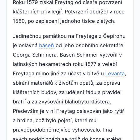
Roku 1579 získal Freytag od císaře potvrzení
klášterních privilegií. Potvrzení obdržel v roce
1580, po zaplacení jednoho tisíce zlatých.
Jedinečnou památkou na Freytaga z Čepirohu
je oslavná
báseň
od jeho osobního sekretáře
Georga Schirmera. Báseň Schirmer vytvořil v
latinských hexametrech roku 1577 a velebí
Freytaga mimo jiné za účast v bitvě u
Levanta
,
sbírání materiálů k životům opatů, za opravu
klášterních budov, za udělení řádu a pravidel
bratří a za zvyšování blahobytu kláštera.
Především je v ní Freytag oslavován jako rytíř
a hrdina, což bylo pojetí, které mu
pravděpodobně nejvíce vyhovovalo. I na
svých podobiznách se totiž do konce svého