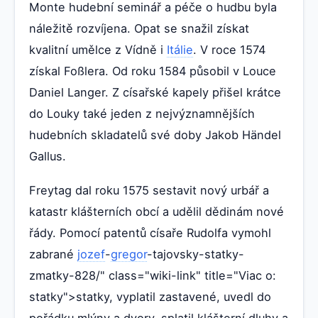
Monte hudební seminář a péče o hudbu byla
náležitě rozvíjena. Opat se snažil získat
kvalitní umělce z Vídně i
Itálie
. V roce 1574
získal Foßlera. Od roku 1584 působil v Louce
Daniel Langer. Z císařské kapely přišel krátce
do Louky také jeden z nejvýznamnějších
hudebních skladatelů své doby Jakob Händel
Gallus.
Freytag dal roku 1575 sestavit nový urbář a
katastr klášterních obcí a udělil dědinám nové
řády. Pomocí patentů císaře Rudolfa vymohl
zabrané
jozef
-
gregor
-tajovsky-statky-
zmatky-828/" class="wiki-link" title="Viac o:
statky">statky, vyplatil zastavené, uvedl do
pořádku mlýny a dvory, splatil klášterní dluhy a