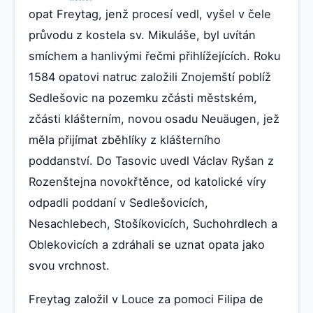
opat Freytag, jenž procesí vedl, vyšel v čele
průvodu z kostela sv. Mikuláše, byl uvítán
smíchem a hanlivými řečmi přihlížejících. Roku
1584 opatovi natruc založili Znojemští poblíž
Sedlešovic na pozemku zčásti městském,
zčásti klášterním, novou osadu Neuäugen, jež
měla přijímat zběhlíky z klášterního
poddanství. Do Tasovic uvedl Václav Ryšan z
Rozenštejna novokřtěnce, od katolické víry
odpadli poddaní v Sedlešovicích,
Nesachlebech, Stošíkovicích, Suchohrdlech a
Oblekovicích a zdráhali se uznat opata jako
svou vrchnost.
Freytag založil v Louce za pomoci Filipa de