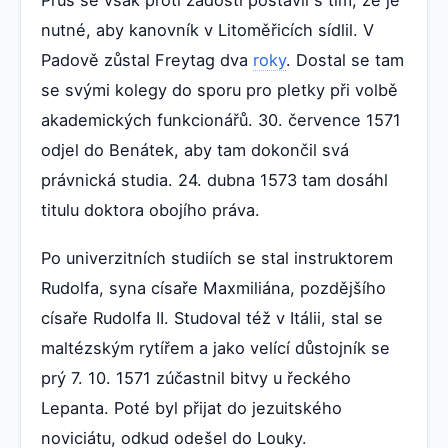
Prus se však proti žádosti postavil s tím, že je
nutné, aby kanovník v Litoměřicích sídlil. V
Padově zůstal Freytag dva
roky
. Dostal se tam
se svými kolegy do sporu pro pletky při volbě
akademických funkcionářů. 30. července 1571
odjel do Benátek, aby tam dokončil svá
právnická studia. 24. dubna 1573 tam dosáhl
titulu doktora obojího práva.
Po univerzitních studiích se stal instruktorem
Rudolfa, syna císaře Maxmiliána, pozdějšího
císaře Rudolfa II. Studoval též v Itálii, stal se
maltézským rytířem a jako velící důstojník se
prý 7. 10. 1571 zúčastnil bitvy u řeckého
Lepanta. Poté byl přijat do jezuitského
noviciátu, odkud odešel do Louky.