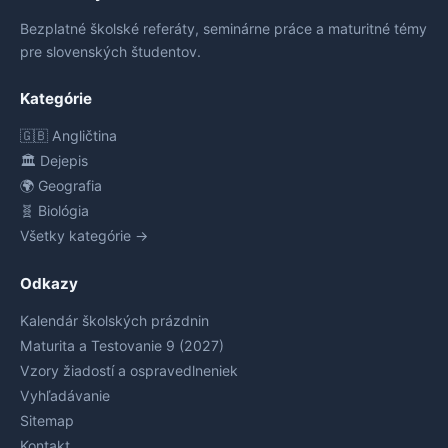
Bezplatné školské referáty, seminárne práce a maturitné témy
pre slovenských študentov.
Kategórie
🇬🇧 Angličtina
🏛️ Dejepis
🌍 Geografia
🧬 Biológia
Všetky kategórie →
Odkazy
Kalendár školských prázdnin
Maturita a Testovanie 9 (2027)
Vzory žiadostí a ospravedlneniek
Vyhľadávanie
Sitemap
Kontakt