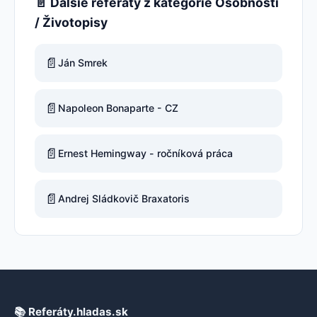
📄 Ďalšie referáty z kategórie Osobnosti
/ Životopisy
📄
Ján Smrek
📄
Napoleon Bonaparte - CZ
📄
Ernest Hemingway - ročníková práca
📄
Andrej Sládkovič Braxatoris
📚 Referáty.hladas.sk