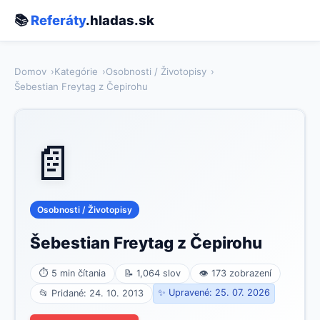
📚
Referáty
.hladas.sk
Domov
Kategórie
Osobnosti / Životopisy
Šebestian Freytag z Čepirohu
📄
Osobnosti / Životopisy
Šebestian Freytag z Čepirohu
⏱ 5 min čítania
📝 1,064 slov
👁 173 zobrazení
✨ Upravené: 25. 07. 2026
📂 Pridané: 24. 10. 2013