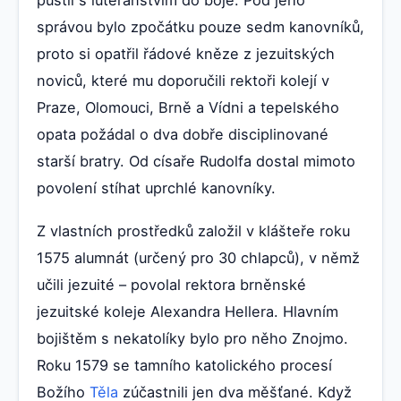
správou bylo zpočátku pouze sedm kanovníků,
proto si opatřil řádové kněze z jezuitských
noviců, které mu doporučili rektoři kolejí v
Praze, Olomouci, Brně a Vídni a tepelského
opata požádal o dva dobře disciplinované
starší bratry. Od císaře Rudolfa dostal mimoto
povolení stíhat uprchlé kanovníky.
Z vlastních prostředků založil v klášteře roku
1575 alumnát (určený pro 30 chlapců), v němž
učili jezuité – povolal rektora brněnské
jezuitské koleje Alexandra Hellera. Hlavním
bojištěm s nekatolíky bylo pro něho Znojmo.
Roku 1579 se tamního katolického procesí
Božího
Těla
zúčastnili jen dva měšťané. Když