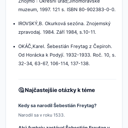
Znojmo : Okresní úřad;Jihomoravské
muzeum, 1997. 121 s. ISBN 80-902383-0-0.
IROVSKÝ,B. Okurková sezóna. Znojemský
zpravodaj. 1984. Září 1984, s.10-11.
OKÁČ,Karel. Šebestián Freytag z Čepiroh.
Od Horácka k Podyjí. 1932-1933. Roč. 10, s.
32-34, 63-67, 106-114, 137-138.
🤔 Najčastejšie otázky k téme
Kedy sa narodil Šebestián Freytag?
Narodil sa v roku 1533.
Akú funkciu zastával Šebestián Freytag v