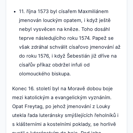
11. října 1573 byl císařem Maxmiliánem
jmenován louckým opatem, i když ještě
nebyl vysvěcen na kněze. Toho dosáhl
teprve následujícího roku 1574. Papež se
však zdráhal schválit císařovo jmenování až
do roku 1576, i když Šebestián již dříve na
císařův příkaz obdržel infuli od
olomouckého biskupa.
Konec 16. století byl na Moravě dobou boje
mezi katolickým a evangelickým vyznáním.
Opat Freytag, po jehož jmenování z Louky
utekla řada luteránsky smýšlejících řeholníků i
s klášterními a kostelními poklady, se horlivě
pustil s luteránstvím do boje. Pod jeho