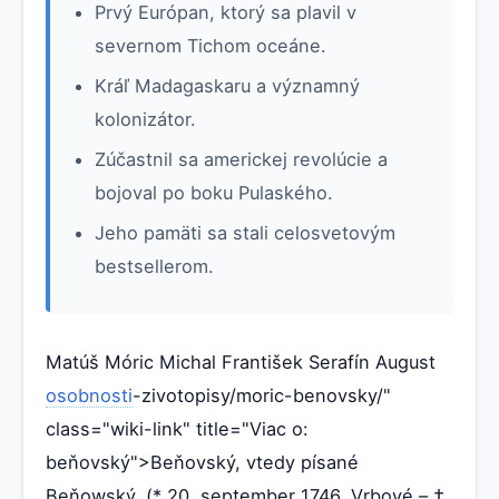
Prvý Európan, ktorý sa plavil v
severnom Tichom oceáne.
Kráľ Madagaskaru a významný
kolonizátor.
Zúčastnil sa americkej revolúcie a
bojoval po boku Pulaského.
Jeho pamäti sa stali celosvetovým
bestsellerom.
Matúš Móric Michal František Serafín August
osobnosti
-zivotopisy/moric-benovsky/"
class="wiki-link" title="Viac o:
beňovský">Beňovský, vtedy písané
Beňowský, (* 20. september 1746, Vrbové – †