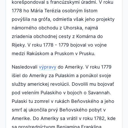
korešpondoval s francúzskymi úradmi. V roku
1778 ho Mária Terézia osobným listom
povýšila na grófa, odmietla však jeho projekty
námorného obchodu z Uhorska, najmä
zriadenia obchodnej cesty z Komárna do
Rijeky. V roku 1778 - 1779 bojoval vo vojne
medzi Rakúskom a Pruskom v Prusku.
Nasledovali
výpravy
do Ameriky. V roku 1779
išiel do Ameriky za Pulaskim a ponúkol svoje
služby americkej revolúcii. Dovolili mu bojovať
pod velením Pulaskiho v bojoch o Savannah.
Pulaski tu zomrel v rukách Beňovského a jeho
smrť aj ukončila prvý Beňovského pobyt v
Amerike. Do Ameriky sa vrátil v roku 1782, kde
sa prostredníctvom Benjamina Franklina