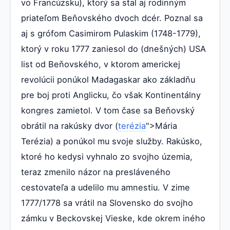
vo Francúzsku), ktorý sa stal aj rodinným
priateľom Beňovského dvoch dcér. Poznal sa
aj s grófom Casimirom Pulaskim (1748-1779),
ktorý v roku 1777 zaniesol do (dnešných) USA
list od Beňovského, v ktorom americkej
revolúcii ponúkol Madagaskar ako základňu
pre boj proti Anglicku, čo však Kontinentálny
kongres zamietol. V tom čase sa Beňovský
obrátil na rakúsky dvor (
terézia
">Mária
Terézia) a ponúkol mu svoje služby. Rakúsko,
ktoré ho kedysi vyhnalo zo svojho územia,
teraz zmenilo názor na presláveného
cestovateľa a udelilo mu amnestiu. V zime
1777/1778 sa vrátil na Slovensko do svojho
zámku v Beckovskej Vieske, kde okrem iného