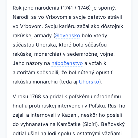
Rok jeho narodenia (1741 / 1746) je sporný.
Narodil sa vo Vrbovom a svoje detstvo strávil
vo Vrbovom. Svoju kariéru začal ako dôstojník
rakúskej armády (
Slovensko
bolo vtedy
súčasťou Uhorska, ktoré bolo súčasťou
rakúskej monarchie) v sedemročnej vojne.
Jeho názory na
náboženstvo
a vzťah k
autoritám spôsobili, že bol nútený opustiť
rakúsku monarchiu (teda aj
Uhorsko
).
V roku 1768 sa pridal k poľskému národnému
hnutiu proti ruskej intervencii v Poľsku. Rusi ho
zajali a internovali v Kazani, neskôr ho poslali
do vyhnanstva na Kamčatke (Sibíri). Beňovský
odtiaľ ušiel na lodi spolu s ostatnými väzňami