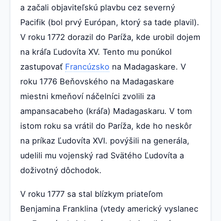
a začali objaviteľskú plavbu cez severný
Pacifik (bol prvý Európan, ktorý sa tade plavil).
V roku 1772 dorazil do Paríža, kde urobil dojem
na kráľa Ľudovíta XV. Tento mu ponúkol
zastupovať
Francúzsko
na Madagaskare. V
roku 1776 Beňovského na Madagaskare
miestni kmeňoví náčelníci zvolili za
ampansacabeho (kráľa) Madagaskaru. V tom
istom roku sa vrátil do Paríža, kde ho neskôr
na príkaz Ľudovíta XVI. povýšili na generála,
udelili mu vojenský rad Svätého Ľudovíta a
doživotný dôchodok.
V roku 1777 sa stal blízkym priateľom
Benjamina Franklina (vtedy americký vyslanec