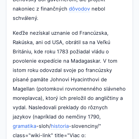
nakoniec z finančných
dôvodov
nebol
schválený.
Keďže nezískal uznanie od Francúzska,
Rakúska, ani od USA, obrátil sa na Veľkú
Britániu, kde roku 1783 požiadal vládu o
povolenie expedície na Madagaskar. V tom
istom roku odovzdal svoje po francúzsky
písané pamäte Johnovi Hyacinthovi de
Magellan (potomkovi rovnomenného slávneho
moreplavca), ktorý ich preložil do angličtiny a
vydal. Nasledovali preklady do rôznych
jazykov (napríklad do nemčiny 1790,
gramatika
-sloh/
historia
-slovenciny/"
class="wiki-link" title="Viac o: