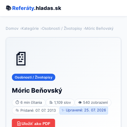
📚
Referáty
.hladas.sk
Domov
Kategórie
Osobnosti / Životopisy
Móric Beňovský
📄
Osobnosti / Životopisy
Móric Beňovský
⏱ 6 min čítania
📝 1,109 slov
👁 540 zobrazení
✨ Upravené: 25. 07. 2026
📂 Pridané: 07. 07. 2013
Uložiť ako PDF