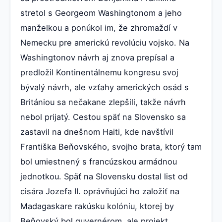
stretol s Georgeom Washingtonom a jeho
manželkou a ponúkol im, že zhromaždí v
Nemecku pre americkú revolúciu vojsko. Na
Washingtonov návrh aj znova prepísal a
predložil Kontinentálnemu kongresu svoj
bývalý návrh, ale vzťahy amerických osád s
Britániou sa nečakane zlepšili, takže návrh
nebol prijatý. Cestou späť na Slovensko sa
zastavil na dnešnom Haiti, kde navštívil
Františka Beňovského, svojho brata, ktorý tam
bol umiestnený s francúzskou armádnou
jednotkou. Späť na Slovensku dostal list od
cisára Jozefa II. oprávňujúci ho založiť na
Madagaskare rakúsku kolóniu, ktorej by
Beňovský bol guvernérom, ale projekt