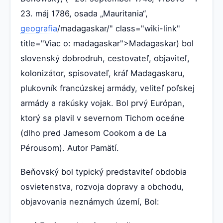
23. máj 1786, osada „Mauritania“,
geografia
/madagaskar/" class="wiki-link"
title="Viac o: madagaskar">Madagaskar) bol
slovenský dobrodruh, cestovateľ, objaviteľ,
kolonizátor, spisovateľ, kráľ Madagaskaru,
plukovník francúzskej armády, veliteľ poľskej
armády a rakúsky vojak. Bol prvý Európan,
ktorý sa plavil v severnom Tichom oceáne
(dlho pred Jamesom Cookom a de La
Pérousom). Autor Pamätí.
Beňovský bol typický predstaviteľ obdobia
osvietenstva, rozvoja dopravy a obchodu,
objavovania neznámych území, Bol: