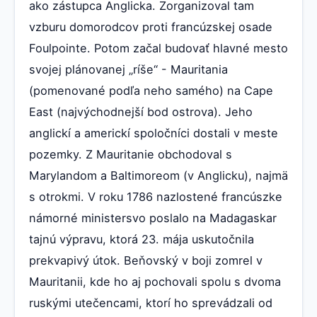
ako zástupca Anglicka. Zorganizoval tam
vzburu domorodcov proti francúzskej osade
Foulpointe. Potom začal budovať hlavné mesto
svojej plánovanej „ríše“ - Mauritania
(pomenované podľa neho samého) na Cape
East (najvýchodnejší bod ostrova). Jeho
anglickí a americkí spoločníci dostali v meste
pozemky. Z Mauritanie obchodoval s
Marylandom a Baltimoreom (v Anglicku), najmä
s otrokmi. V roku 1786 nazlostené francúszke
námorné ministersvo poslalo na Madagaskar
tajnú výpravu, ktorá 23. mája uskutočnila
prekvapivý útok. Beňovský v boji zomrel v
Mauritanii, kde ho aj pochovali spolu s dvoma
ruskými utečencami, ktorí ho sprevádzali od