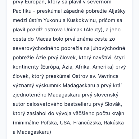
prvý Európan, ktorý sa plavil v severnom
Pacifiku - preskúmal západné pobrežie Aljašky
medzi ústím Yukonu a Kuskokwinu, pričom sa
plavil pozdĺž ostrova Unimak (Aleuty), a jeho
cesta do Macaa bolo prvá známa cesta zo
severovýchodného pobrežia na juhovýchodné
pobrežie Ázie prvý človek, ktorý navštívil štyri
kontinenty (Európa, Ázia, Afrika, Amerika) prvý
človek, ktorý preskúmal Ostrov sv. Vavrinca
významý výskumník Madagaskaru a prvý kráľ
zjednoteného Madagaskaru prvý slovenský
autor celosvetového bestselleru prvý Slovák,
ktorý zasiahol do vývoja väčšieho počtu krajín
(minimálne Poľska, USA, Francúzska, Rakúska
a Madagaskaru)