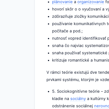
plánovanie
a
organizovanie
fo
hovorí skôr o o vyučovaní a v
zdôrazňuje zložky komunikáci
používanie komunikatívnych t
počítače a pod.;
nutnosť vopred identifikovať
snaha čo najviac systematizov
snaha používať systematické 
kritizuje romantické a humani
V rámci teórie existujú dve tend
prvkami systému, ktorým je vzde
5. Sociokognitívne teórie – z
kladie na
sociálny
a kultúrny 
odstránenie sociálnej
nerovno