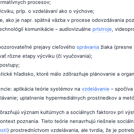
rmatívnych procesov;
ýcviku, príp. o vzdelávaní ako o výchove;
e, ako je napr. spätná väzba v procese odovzdávania po
echnológií komunikácie – audiovizuálne
prístroje
, videop
 pozorovateľné prejavy cieľového
správania
žiaka (presne 
ať rôzne etapy výcviku (či vyučovania);
postupy;
stické hľadisko, ktoré málo zdôrazňuje plánovanie a organ
encie: aplikácia teórie systémov na
vzdelávanie
– spočíva
lávanie; uplatnenie hypermediálnych prostriedkov a metód
dôrazňujú význam kultúrnych a sociálnych faktorov pri vý
kontext poznania. Tieto teórie nenavrhujú riešneie sociál
sti
) prostredníctvom vzdelávania, ale tvrdia, že je potr