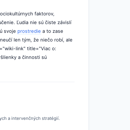
ociokultúrnych faktorov,
enie. Ľudia nie sú čiste závislí
jú svoje
prostredie
a to zase
neučí len tým, že niečo robí, ale
="wiki-link" title="Viac o:
šlienky a činnosti sú
ych a intervenčných stratégií.