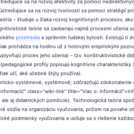
reďujúce sa na rozvoj afektivity za pomoci nedirektívnych
streďujúce sa na rozvoj tvorivosti za pomoci stratégií pri
eória – študuje u žiaka rozvoj kognitívnych procesov, ako
nitivistické teórie sa zaoberajú najmä procesmi učenia s
ického
prostredia
a správním ľudskej bytosti. Existujú ti 
žiak prichádza na hodinu už z hotovými empirickými pozna
lyvňujú proces jeho učenia) – tzv. konštruktivistické did
(pedagogické profily popisujú kognitívne charakteristiky 
 žiak učí, aké učebné štýly používa).
echnicko-systémové, systémové; zdôrazňujú zdokonalenie
formacii/" class="wiki-link" title="Viac o: informácií">i
 ale aj didaktických pomôcok). Technologická teória spoč
ré slúžia na organizáciu vyučovania, pričom na povahe o
ktické podmienky vyučovania a usiluje sa o riešenie každ