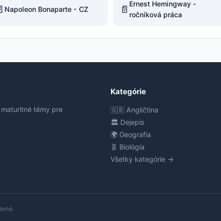
Ernest Hemingway -

📄
Napoleon Bonaparte - CZ
ročníková práca
Kategórie
 maturitné témy pre
🇬🇧 Angličtina
🏛️ Dejepis
🌍 Geografia
🧬 Biológia
Všetky kategórie →
dené