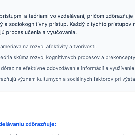
rístupmi a teóriami vo vzdelávaní, pričom zdôrazňuje p
 a sociokognitívny prístup. Každý z týchto prístupov 
jú proces učenia a vyučovania.
ameriava na rozvoj afektivity a tvorivosti.
teória skúma rozvoj kognitívnych procesov a prekoncepty
 dôraz na efektívne odovzdávanie informácií a využívanie
razňujú význam kultúrnych a sociálnych faktorov pri výst
zdelávaniu zdôrazňuje: