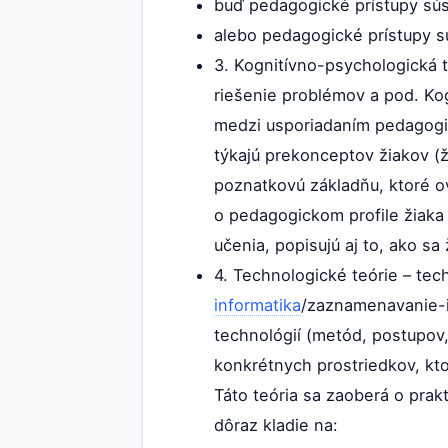
buď pedagogické prístupy súst
alebo pedagogické prístupy sú
3. Kognitívno-psychologická t
riešenie problémov a pod. Kog
medzi usporiadaním pedagog
týkajú prekonceptov žiakov (
poznatkovú základňu, ktoré ovp
o pedagogickom profile žiaka 
učenia, popisujú aj to, ako sa
4. Technologické teórie – t
informatika
/zaznamenavanie-in
technológií (metód, postupov,
konkrétnych prostriedkov, kto
Táto teória sa zaoberá o pra
dôraz kladie na: