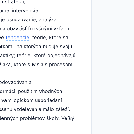
 stratégií;
amej intervencie.
 je usudzovanie, analýza,
a a obzvlášť funkčnými vzťahmi
dve
tendencie
: teórie, ktoré sa
tkami, na ktorých buduje svoju
aktiky; teórie, ktoré pojednávajú
žiaka, ktoré súvisia s procesom
 odovzdávania
nformácií použitím vhodných
íva v logickom usporiadaní
bsahu vzdelávania málo záleží.
odenných problémov školy. Veľký