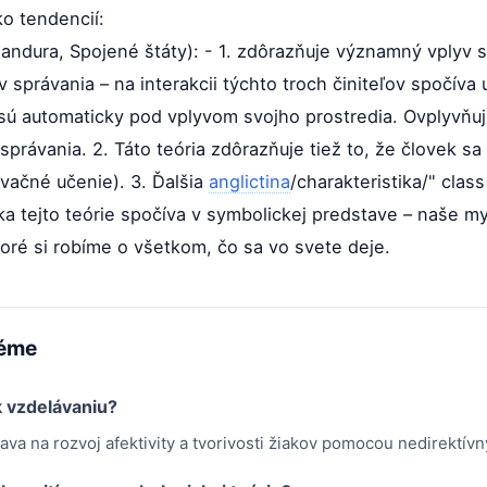
ko tendencií:
Bandura, Spojené štáty): - 1. zdôrazňuje významný vplyv s
právania – na interakcii týchto troch činiteľov spočíva uč
 sú automaticky pod vplyvom svojho prostredia. Ovplyvňu
právania. 2. Táto teória zdôrazňuje tiež to, že človek sa 
rvačné učenie). 3. Ďalšia
anglictina
/charakteristika/" class
ika tejto teórie spočíva v symbolickej predstave – naše my
oré si robíme o všetkom, čo sa vo svete deje.
téme
k vzdelávaniu?
ava na rozvoj afektivity a tvorivosti žiakov pomocou nedirektívn