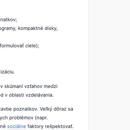
znatkov;
rogramy, kompaktné disky,
formulovať ciele);
izáciu.
 v skúmaní vzťahov medzi
 v oblasti vzdelávania.
stavbe poznatkov. Veľký dôraz sa
nych problémov (napr.
ebné
sociálne
faktory rešpektovať.