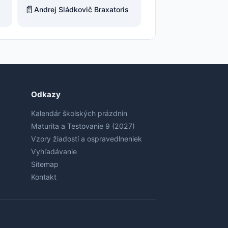
📄
Andrej Sládkovič Braxatoris
Odkazy
Kalendár školských prázdnin
Maturita a Testovanie 9 (2027)
Vzory žiadostí a ospravedlneniek
Vyhľadávanie
Sitemap
Kontakt