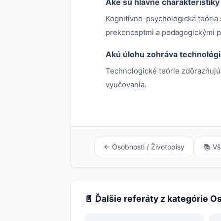
Aké sú hlavné charakteristiky
Kognitívno-psychologická teória 
prekonceptmi a pedagogickými pr
Akú úlohu zohráva technológia
Technologické teórie zdôrazňujú
vyučovania.
← Osobnosti / Životopisy
📚 Vš
📄 Ďalšie referáty z kategórie O