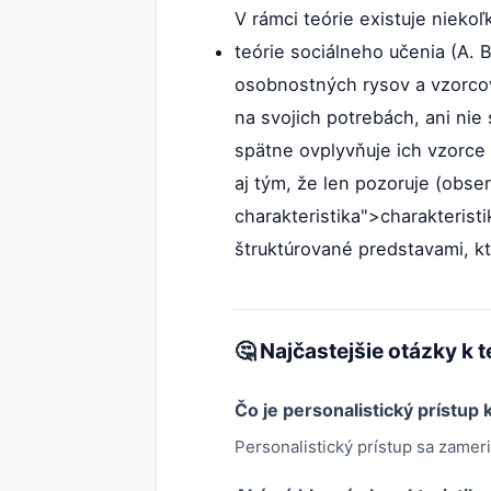
V rámci teórie existuje niekoľ
teórie sociálneho učenia (A. 
osobnostných rysov a vzorcov s
na svojich potrebách, ani nie
spätne ovplyvňuje ich vzorce s
aj tým, že len pozoruje (obse
charakteristika">charakterist
štruktúrované predstavami, kt
🤔 Najčastejšie otázky k 
Čo je personalistický prístup 
Personalistický prístup sa zameri