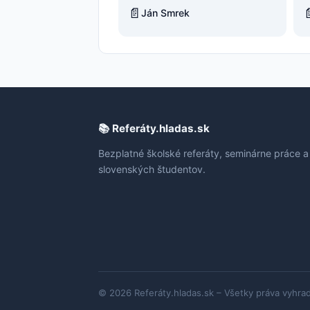
📄

Ján Smrek
📚 Referáty.hladas.sk
Bezplatné školské referáty, seminárne práce a
slovenských študentov.
© 2026 Referáty.hladas.sk – Všetky práva vyhra