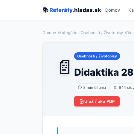
📚
Referáty
.hladas.sk
Domov
Ka
Domov
Kategórie
Osobnosti / Životopisy
Dida
Osobnosti / Životopisy
📄
Didaktika 28
⏱ 3 min čítania
📝 644 slo
Uložiť ako PDF