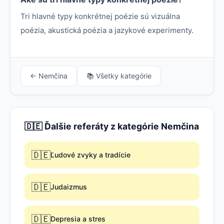
Tri hlavné typy konkrétnej poézie sú vizuálna
poézia, akustická poézia a jazykové experimenty.
← Nemčina
📚 Všetky kategórie
🇩🇪 Ďalšie referáty z kategórie Nemčina
🇩🇪
Ľudové zvyky a tradície
🇩🇪
Judaizmus
🇩🇪
Depresia a stres