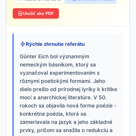
Uložiť ako PDF
Rýchle zhrnutie referátu
Günter Eich bol významným
nemeckým básnikom, ktorý sa
vyznačoval experimentovaním s
rôznymi poetickými formami. Jeho
dielo prešlo od prírodnej lyriky k kritike
moci a anarchickej literatúre. V 50.
rokoch sa objavila nová forma poézie -
konkrétna poézia, ktorá sa
zameriavala na jazyk a jeho základné
prvky, pričom sa snažila o redukciu a