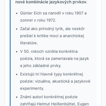
nové kombinácie jazykových prvkov.
Günter Eich sa narodil v roku 1907 a
zomrel v roku 1972.
Začal ako prírodný lyrik, ale neskôr
prešiel k kritike moci a anarchickej
literatúre.
V 50. rokoch vznikla konkrétna
poézia, ktorá sa zameriavala na jazyk
a jeho základné prvky.
Existujú tri hlavné typy konkrétnej
poézie: vizuálna, akustická a jazykové
experimenty.
Známi autori konkrétnej poézie
zahŕňajú Helmut Heißenbüttel, Eugen