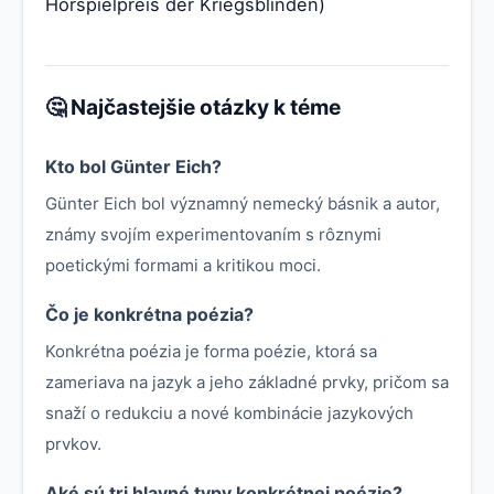
Hörspielpreis der Kriegsblinden)
🤔 Najčastejšie otázky k téme
Kto bol Günter Eich?
Günter Eich bol významný nemecký básnik a autor,
známy svojím experimentovaním s rôznymi
poetickými formami a kritikou moci.
Čo je konkrétna poézia?
Konkrétna poézia je forma poézie, ktorá sa
zameriava na jazyk a jeho základné prvky, pričom sa
snaží o redukciu a nové kombinácie jazykových
prvkov.
Aké sú tri hlavné typy konkrétnej poézie?