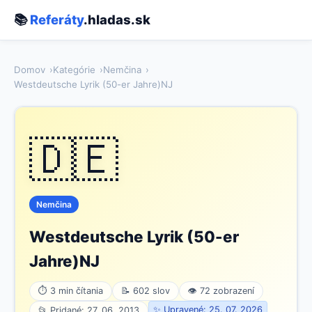
📚
Referáty
.hladas.sk
Domov
Kategórie
Nemčina
Westdeutsche Lyrik (50-er Jahre)NJ
🇩🇪
Nemčina
Westdeutsche Lyrik (50-er
Jahre)NJ
⏱ 3 min čítania
📝 602 slov
👁 72 zobrazení
✨ Upravené: 25. 07. 2026
📂 Pridané: 27. 06. 2013