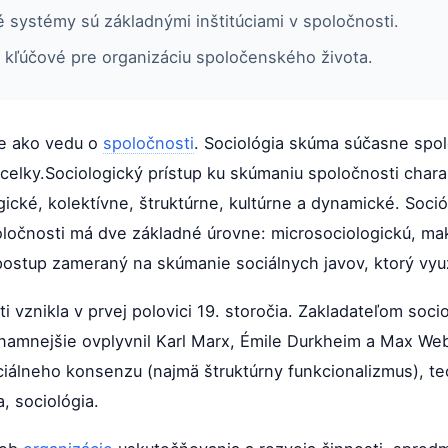
systémy sú základnými inštitúciami v spoločnosti.
 kľúčové pre organizáciu spoločenského života.
me ako vedu o
spoločnosti
. Sociológia skúma súčasne spolo
celky.Sociologický prístup ku skúmaniu spoločnosti chara
ické, kolektívne, štruktúrne, kultúrne a dynamické. Soció
ločnosti má dve základné úrovne: microsociologickú, mak
ostup zameraný na skúmanie sociálnych javov, ktorý využ
 vznikla v prvej polovici 19. storočia. Zakladateľom socio
znamnejšie ovplyvnil Karl Marx, Émile Durkheim a Max W
ciálneho konsenzu (najmä štruktúrny funkcionalizmus), teó
a, sociológia.