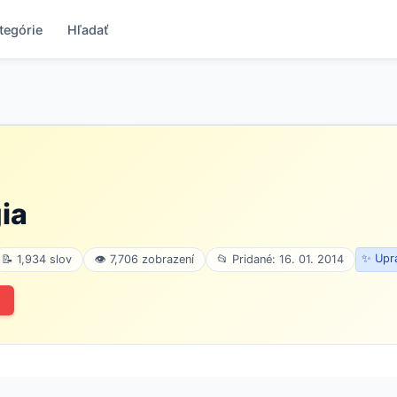
tegórie
Hľadať
ia
✨ Upra
📝 1,934 slov
👁 7,706 zobrazení
📂 Pridané: 16. 01. 2014