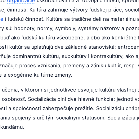
sob
organizácie
uskutočňovania a rozvoja činnosti, spredm
j činnosti. Kultúra zahrňuje výtvory ľudskej práce, socio
ie
i ľudskú činnosť. Kultúra sa tradične delí na materiálnu
ry sú: hodnoty, normy, symboly, systémy názorov a poznat
buď ako ľudskú kultúru všeobecne, alebo ako konkrétne k
sti kultúr sa uplatňujú dve základné stanoviská: entrocen
uje dominantnú kultúru, subkultúry i kontrakultúry, ako 
značuje proces vznikania, premeny a zániku kultúr, resp.
ne a exogénne kultúrne zmeny.
učenia, v ktorom si jednotlivec osvojuje kultúru vlastnej
a osobnosť. Socializácia plní dve hlavné funkcie: jednotl
ti a spoločnosti zabezpečuje prežitie. Socializáciu cháp
ávania spojený s určitým sociálnym statusom. Socializácia 
ekundárnu.