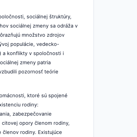
ločnosti, sociálnej štruktúry,
uhov sociálnej zmeny sa odráža v
zdôrazňujú množstvo zdrojov
ývoj populácie, vedecko-
a konflikty v spoločnosti i
ociálnej zmeny patria
vzbudili pozornosť teórie
domácnosti, ktoré sú spojené
istenciu rodiny:
ávania, zabezpečovanie
a citovej opory členom rodiny,
členov rodiny. Existujúce