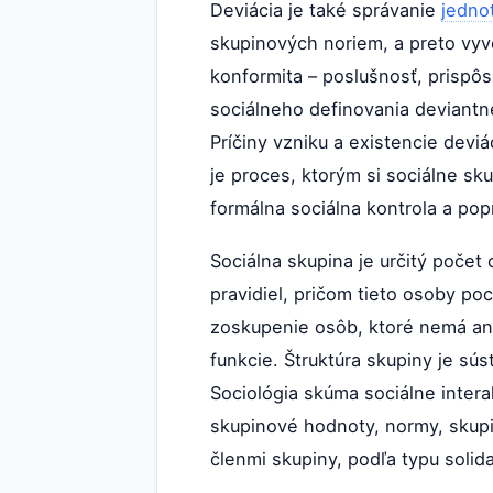
Deviácia je také správanie
jednot
skupinových noriem, a preto vyvo
konformita – poslušnosť, prispôs
sociálneho definovania deviantn
Príčiny vzniku a existencie deviá
je proces, ktorým si sociálne sk
formálna sociálna kontrola a popr
Sociálna skupina je určitý poče
pravidiel, pričom tieto osoby poci
zoskupenie osôb, ktoré nemá ani
funkcie. Štruktúra skupiny je sú
Sociológia skúma sociálne inter
skupinové hodnoty, normy, skupi
členmi skupiny, podľa typu solida