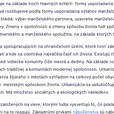
e na základe troch hlavných kritérií- formy usporiadania 
á rozlišujeme podľa formy usporiadania vzťahov manželo
i štádiá: výber manželského partnera, uzavretie manželstv
iny. Zmeny v spoločnosti a zmeny spôsobu života ľudí sp
tnerského a manželského spolužitia, na základe ktorých 
h a spolupracujúcich na ohraničenom území, ktoré tvorí z
i a kde sa odohráva najväčšia časť ich života. Existujú 
ké vidiecke komunity čiže mestá a dediny. Na základe ro
ch tradičnej a komunitách modernej spoločnosti. Urbaniz
stva žijúceho v mestách vzhľadom na celkový počet obyvat
tzv. mestským spôsobom života. Urbanizácia sa uskutočňuj
sti. Má množstvo sociálnych a ekologických následkov.
aložených na viere, ktorými ľudia vysvetľujú to, čo pokl
mi na to reagujú. Základnými prvkami
náboženstva
sú náb