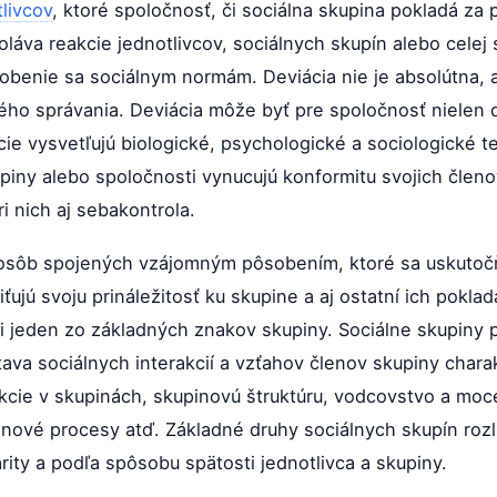
livcov
, ktoré spoločnosť, či sociálna skupina pokladá za
láva reakcie jednotlivcov, sociálnych skupín alebo celej
obenie sa sociálnym normám. Deviácia nie je absolútna, al
ého správania. Deviácia môže byť pre spoločnosť nielen d
cie vysvetľujú biologické, psychologické a sociologické te
upiny alebo spoločnosti vynucujú konformitu svojich členo
i nich aj sebakontrola.
t osôb spojených vzájomným pôsobením, ktoré sa uskutočň
ťujú svoju prináležitosť ku skupine a aj ostatní ich poklad
 jeden zo základných znakov skupiny. Sociálne skupiny p
stava sociálnych interakcií a vzťahov členov skupiny chara
akcie v skupinách, skupinovú štruktúru, vodcovstvo a mo
nové procesy atď. Základné druhy sociálnych skupín roz
rity a podľa spôsobu spätosti jednotlivca a skupiny.