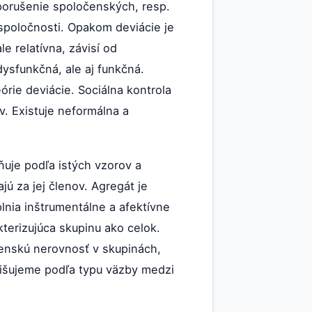
 porušenie spoločenských, resp.
 spoločnosti. Opakom deviácie je
e relatívna, závisí od
ysfunkčná, ale aj funkčná.
órie deviácie. Sociálna kontrola
v. Existuje neformálna a
uje podľa istých vzorov a
ajú za jej členov. Agregát je
lnia inštrumentálne a afektívne
kterizujúca skupinu ako celok.
censkú nerovnosť v skupinách,
lišujeme podľa typu väzby medzi