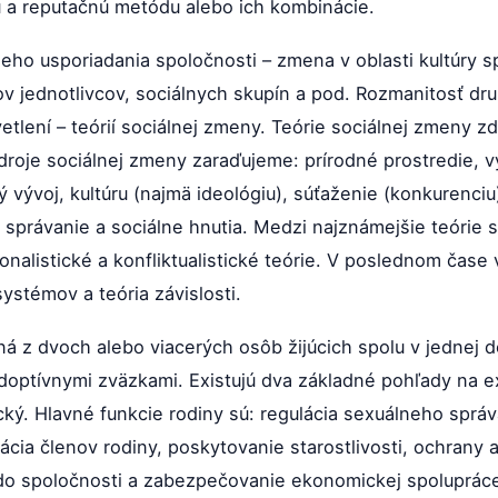
u a reputačnú metódu alebo ich kombinácie.
ho usporiadania spoločnosti – zmena v oblasti kultúry spo
ov jednotlivcov, sociálnych skupín a pod. Rozmanitosť dr
etlení – teórií sociálnej zmeny. Teórie sociálnej zmeny 
droje sociálnej zmeny zaraďujeme: prírodné prostredie, v
vývoj, kultúru (najmä ideológiu), súťaženie (konkurenciu) 
správanie a sociálne hnutia. Medzi najznámejšie teórie s
ionalistické a konfliktualistické teórie. V poslednom čase 
ystémov a teória závislosti.
ná z dvoch alebo viacerých osôb žijúcich spolu v jednej 
optívnymi zväzkami. Existujú dva základné pohľady na ex
stický. Hlavné funkcie rodiny sú: regulácia sexuálneho spr
ácia členov rodiny, poskytovanie starostlivosti, ochrany 
do spoločnosti a zabezpečovanie ekonomickej spolupráce 