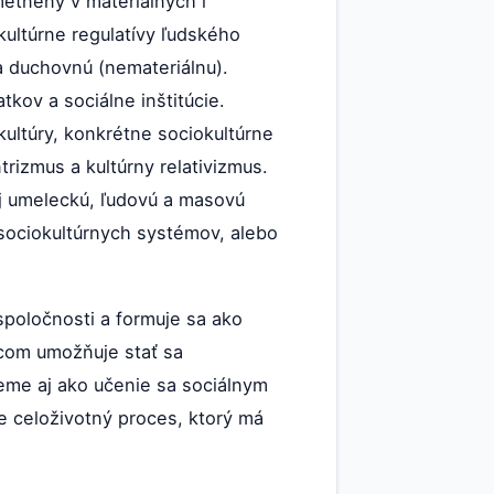
etnený v materiálnych i
kultúrne regulatívy ľudského
 a duchovnú (nemateriálnu).
kov a sociálne inštitúcie.
ultúry, konkrétne sociokultúrne
trizmus a kultúrny relativizmus.
aj umeleckú, ľudovú a masovú
 sociokultúrnych systémov, alebo
 spoločnosti a formuje sa ako
ivcom umožňuje stať sa
eme aj ako učenie sa sociálnym
je celoživotný proces, ktorý má