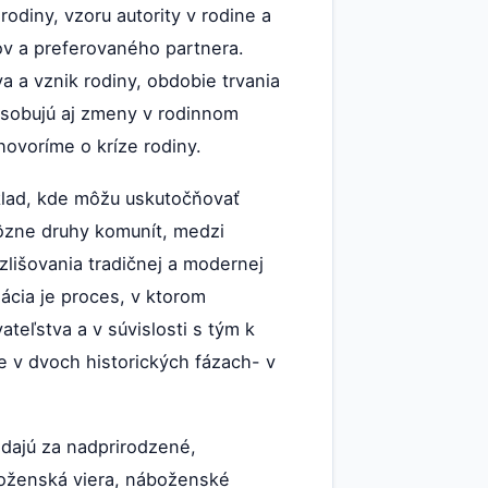
rodiny, vzoru autority v rodine a
v a preferovaného partnera.
a a vznik rodiny, obdobie trvania
ôsobujú aj zmeny v rodinnom
hovoríme o kríze rodiny.
áklad, kde môžu uskutočňovať
rôzne druhy komunít, medzi
zlišovania tradičnej a modernej
ácia je proces, v ktorom
eľstva a v súvislosti s tým k
e v dvoch historických fázach- v
adajú za nadprirodzené,
oženská viera, náboženské