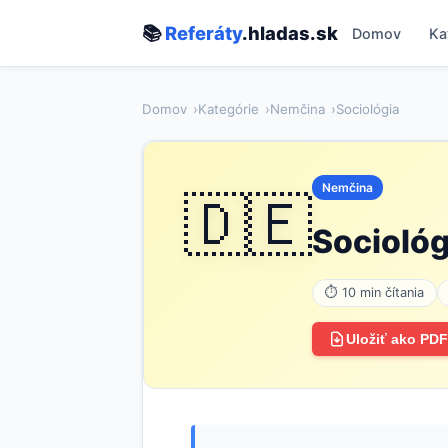
📚
Referáty
.hladas.sk
Domov
Ka
Domov
Kategórie
Nemčina
Sociológia
Nemčina
🇩🇪
Sociológ
⏱ 10 min čítania
Uložiť ako PDF