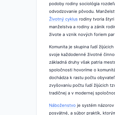
podoby rodiny sociológia rozdeľuj
odvodzovanie pôvodu. Manželstv
Životný cyklus
rodiny tvoria štyr
manželstva a rodiny a zánik rod
živote a vznik nových foriem par
Komunita je skupina ľudí žijúcic
svoje každodenné životné činnost
základná druhy však patria mests
spoločnosti hovoríme o komunitá
dochádza k rastu počtu obyvateľ
zvyšovaniu počtu ľudí žijúcich 
tradičnej a v modernej spoločno
Náboženstvo
je systém názorov z
posvätné, a súbor praktík, ktorý