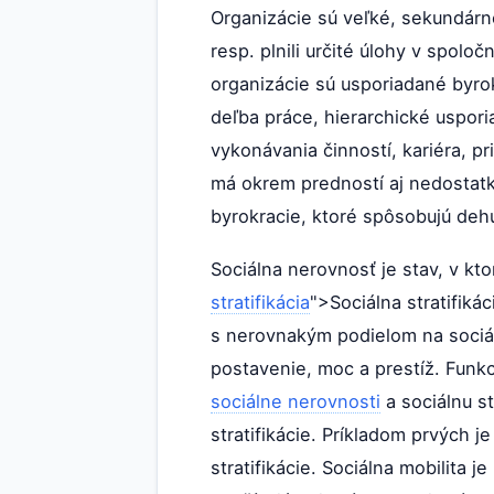
Organizácie sú veľké, sekundárne
resp. plnili určité úlohy v spolo
organizácie sú usporiadané byrokr
deľba práce, hierarchické uspori
vykonávania činností, kariéra, p
má okrem predností aj nedostatk
byrokracie, ktoré spôsobujú dehu
Sociálna nerovnosť je stav, v kt
stratifikácia
">Sociálna stratifiká
s nerovnakým podielom na sociál
postavenie, moc a prestíž. Funkc
sociálne nerovnosti
a sociálnu st
stratifikácie. Príkladom prvých 
stratifikácie. Sociálna mobilita j