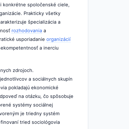
li konkrétne spoločenské ciele,
rganizácie. Prakticky všetky
arakterizuje špecializácia a
obnosť
rozhodovania
a
ratické usporiadanie
organizácií
 nekompetentnosť a inerciu
lnych zdrojoch.
 jednotlivcov a sociálnych skupín
govia pokladajú ekonomické
ú odpoveď na otázku, čo spôsobuje
vorené systémy sociálnej
otvoreným je triedny systém
efinovaní tried sociológovia