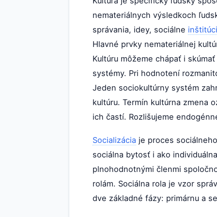
Kultúra je špecificky ľudský spô
nemateriálnych výsledkoch ľudske
správania, idey, sociálne
inštitúc
Hlavné prvky nemateriálnej kultú
Kultúru môžeme chápať i skúmať 
systémy. Pri hodnotení rozmanito
Jeden sociokultúrny systém zahrň
kultúru. Termín kultúrna zmena o
ich častí. Rozlišujeme endogén
Socializácia
je proces sociálneho 
sociálna bytosť i ako individuáln
plnohodnotnými členmi spoločnos
rolám. Sociálna rola je vzor spr
dve základné fázy: primárnu a s