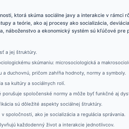
nosti, ktorá skúma sociálne javy a interakcie v rámci 
stupy a teórie, ako aj procesy ako socializácia, deviác
ta, náboženstvo a ekonomický systém sú kľúčové pre 
 a jej štruktúry.
sociologickému skúmaniu: microsociologická a makrosocio
lnu a duchovnú, pričom zahŕňa hodnoty, normy a symboly.
a sa kultúry a sociálnych rolí.
ré porušuje spoločenské normy a môže byť funkčné aj dy
ikácia sú dôležité aspekty sociálnej štruktúry.
 v spoločnosti, ako je socializácia a regulácia správania.
lyvňujú každodenný život a interakcie jednotlivcov.