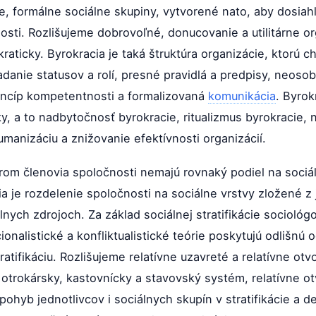
, formálne sociálne skupiny, vytvorené nato, aby dosiah
čnosti. Rozlišujeme dobrovoľné, donucovanie a utilitárne o
aticky. Byrokracia je taká štruktúra organizácie, ktorú ch
adanie statusov a rolí, presné pravidlá a predpisy, neos
rincíp kompetentnosti a formalizovaná
komunikácia
. Byrok
y, a to nadbytočnosť byrokracie, ritualizmus byrokracie,
manizáciu a znižovanie efektívnosti organizácií.
orom členovia spoločnosti nemajú rovnaký podiel na sociá
cia je rozdelenie spoločnosti na sociálne vrstvy zložené z
nych zdrojoch. Za základ sociálnej stratifikácie socioló
ionalistické a konfliktualistické teórie poskytujú odlišn
ratifikáciu. Rozlišujeme relatívne uzavreté a relatívne ot
je otrokársky, kastovnícky a stavovský systém, relatívne 
e pohyb jednotlivcov i sociálnych skupín v stratifikácie a d