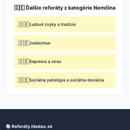
🇩🇪 Ďalšie referáty z kategórie Nemčina
🇩🇪
Ľudové zvyky a tradície
🇩🇪
Judaizmus
🇩🇪
Depresia a stres
🇩🇪
Sociálna patológia a sociálna deviácia
📚 Referáty.hladas.sk