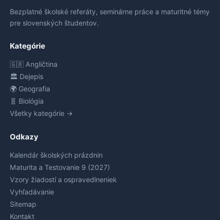
Bezplatné školské referáty, seminárne práce a maturitné témy
pre slovenských študentov.
Kategórie
🇬🇧 Angličtina
🏛️ Dejepis
🌍 Geografia
🧬 Biológia
Všetky kategórie →
Odkazy
Kalendár školských prázdnin
Maturita a Testovanie 9 (2027)
Vzory žiadostí a ospravedlneniek
Vyhľadávanie
Sitemap
Kontakt