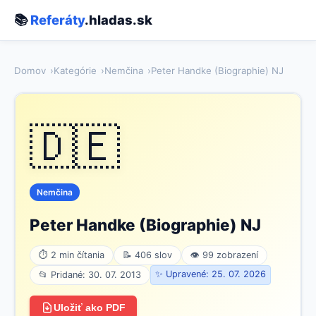
📚
Referáty
.hladas.sk
Domov
Kategórie
Nemčina
Peter Handke (Biographie) NJ
🇩🇪
Nemčina
Peter Handke (Biographie) NJ
⏱ 2 min čítania
📝 406 slov
👁 99 zobrazení
✨ Upravené: 25. 07. 2026
📂 Pridané: 30. 07. 2013
Uložiť ako PDF