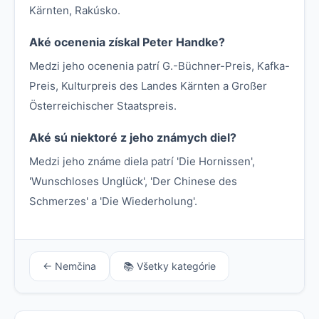
Kärnten, Rakúsko.
Aké ocenenia získal Peter Handke?
Medzi jeho ocenenia patrí G.-Büchner-Preis, Kafka-
Preis, Kulturpreis des Landes Kärnten a Großer
Österreichischer Staatspreis.
Aké sú niektoré z jeho známych diel?
Medzi jeho známe diela patrí 'Die Hornissen',
'Wunschloses Unglück', 'Der Chinese des
Schmerzes' a 'Die Wiederholung'.
← Nemčina
📚 Všetky kategórie