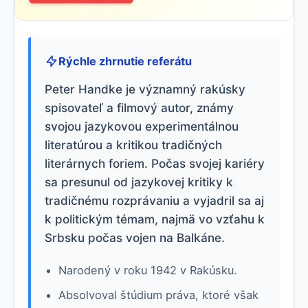
Rýchle zhrnutie referátu
Peter Handke je významný rakúsky
spisovateľ a filmový autor, známy
svojou jazykovou experimentálnou
literatúrou a kritikou tradičných
literárnych foriem. Počas svojej kariéry
sa presunul od jazykovej kritiky k
tradičnému rozprávaniu a vyjadril sa aj
k politickým témam, najmä vo vzťahu k
Srbsku počas vojen na Balkáne.
Narodený v roku 1942 v Rakúsku.
Absolvoval štúdium práva, ktoré však