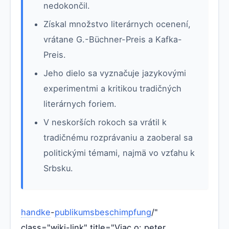
nedokončil.
Získal množstvo literárnych ocenení,
vrátane G.-Büchner-Preis a Kafka-
Preis.
Jeho dielo sa vyznačuje jazykovými
experimentmi a kritikou tradičných
literárnych foriem.
V neskorších rokoch sa vrátil k
tradičnému rozprávaniu a zaoberal sa
politickými témami, najmä vo vzťahu k
Srbsku.
handke
-
publikumsbeschimpfung
/"
class="wiki-link" title="Viac o: peter