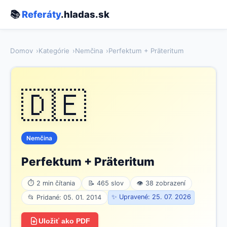
📚
Referáty
.hladas.sk
Domov
Kategórie
Nemčina
Perfektum + Präteritum
🇩🇪
Nemčina
Perfektum + Präteritum
⏱ 2 min čítania
📝 465 slov
👁 38 zobrazení
✨ Upravené: 25. 07. 2026
📂 Pridané: 05. 01. 2014
Uložiť ako PDF