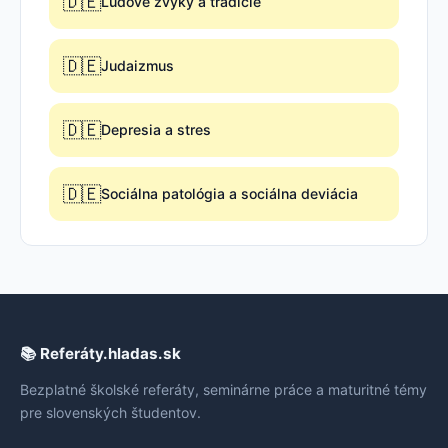
🇩🇪
Ľudové zvyky a tradície
🇩🇪
Judaizmus
🇩🇪
Depresia a stres
🇩🇪
Sociálna patológia a sociálna deviácia
📚 Referáty.hladas.sk
Bezplatné školské referáty, seminárne práce a maturitné témy
pre slovenských študentov.