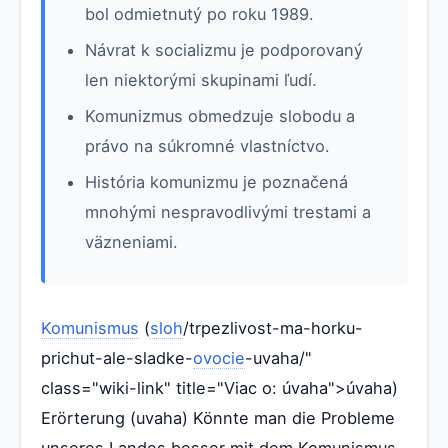
bol odmietnutý po roku 1989.
Návrat k socializmu je podporovaný
len niektorými skupinami ľudí.
Komunizmus obmedzuje slobodu a
právo na súkromné vlastníctvo.
História komunizmu je poznačená
mnohými nespravodlivými trestami a
väzneniami.
Komunismus
(
sloh
/trpezlivost-ma-horku-
prichut-ale-sladke-
ovocie
-uvaha/"
class="wiki-link" title="Viac o: úvaha">úvaha)
Erörterung (uvaha) Könnte man die Probleme
unseres Landes besser mit dem Komunismus