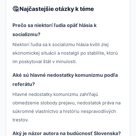
🤔 Najčastejšie otázky k téme
Prečo sa niektorí ľudia opäť hlásia k
socializmu?
Niektorí ľudia sa k socializmu hlásia kvôli zlej
ekonomickej situácii a nostalgii po stabilite, ktorú
im poskytoval štát v minulosti.
Aké sú hlavné nedostatky komunizmu podľa
referátu?
Hlavné nedostatky komunizmu zahŕňajú
obmedzenie slobody prejavu, nedostatok práva na
súkromné vlastníctvo a históriu nespravodlivých
trestov.
Aký je názor autora na budúcnosť Slovenska?