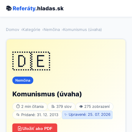
📚
Referáty
.hladas.sk
Domov
Kategórie
Nemčina
Komunismus (úvaha)
🇩🇪
Nemčina
Komunismus (úvaha)
⏱ 2 min čítania
📝 379 slov
👁 275 zobrazení
✨ Upravené: 25. 07. 2026
📂 Pridané: 31. 12. 2013
Uložiť ako PDF