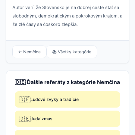
Autor verí, že Slovensko je na dobrej ceste stať sa
slobodným, demokratickým a pokrokovým krajom, a
že zlé časy sa čoskoro zlepšia.
← Nemčina
📚 Všetky kategórie
🇩🇪 Ďalšie referáty z kategórie Nemčina
🇩🇪
Ľudové zvyky a tradície
🇩🇪
Judaizmus