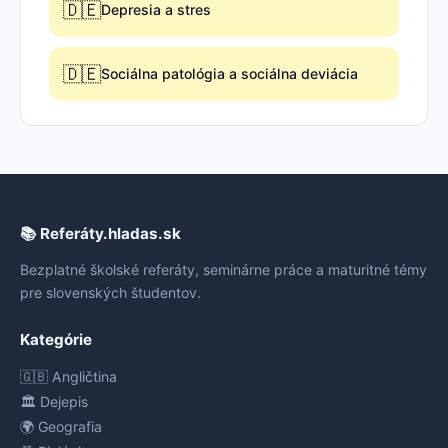
🇩🇪
Depresia a stres
🇩🇪
Sociálna patológia a sociálna deviácia
📚 Referáty.hladas.sk
Bezplatné školské referáty, seminárne práce a maturitné témy
pre slovenských študentov.
Kategórie
🇬🇧 Angličtina
🏛️ Dejepis
🌍 Geografia