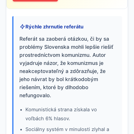
Rýchle zhrnutie referátu
Referát sa zaoberá otázkou, či by sa
problémy Slovenska mohli lepšie riešiť
prostredníctvom komunizmu. Autor
vyjadruje názor, že komunizmus je
neakceptovateľný a zdôrazňuje, že
jeho návrat by bol krátkodobým
riešením, ktoré by dlhodobo
nefungovalo.
Komunistická strana získala vo
voľbách 6% hlasov.
Sociálny systém v minulosti zlyhal a