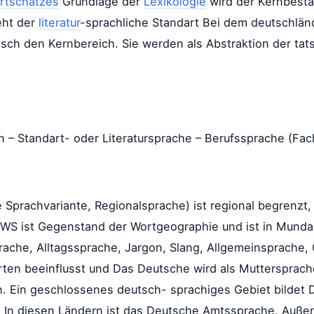
rtschatzes
Grundlage der
Lexikologie
wird der Kernbest
eht der
literatur
-sprachliche Standart Bei dem deutschlä
ch den Kernbereich. Sie werden als Abstraktion der tat
– Standart- oder Literatursprache – Berufssprache (Fa
 Sprachvariante, Regionalsprache) ist regional begrenzt,
hr WS ist Gegenstand der Wortgeographie und ist in Mund
rache, Alltagssprache, Jargon, Slang, Allgemeinsprache
ten beeinflusst und Das Deutsche wird als Muttersprach
 Ein geschlossenes deutsch- sprachiges Gebiet bildet D
z. In diesen Ländern ist das Deutsche Amtssprache. Auße