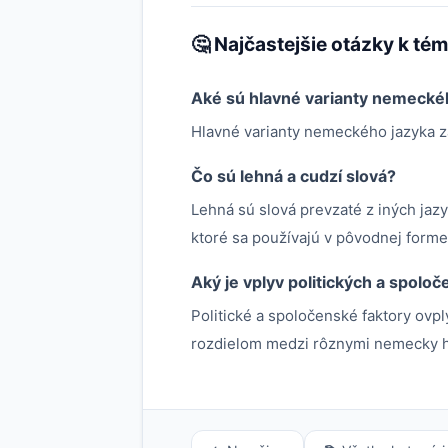
🤔 Najčastejšie otázky k té
Aké sú hlavné varianty nemecké
Hlavné varianty nemeckého jazyka z
Čo sú lehná a cudzí slová?
Lehná sú slová prevzaté z iných jazy
ktoré sa používajú v pôvodnej forme
Aký je vplyv politických a spolo
Politické a spoločenské faktory ovpl
rozdielom medzi rôznymi nemecky ho