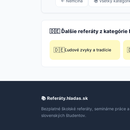
← Nemčina
📚 Všetky kategóri
🇩🇪 Ďalšie referáty z kategóri
🇩🇪

Ľudové zvyky a tradície
📚 Referáty.hladas.sk
Bezplatné školské referáty, seminárne práce a
slovenských študentov.