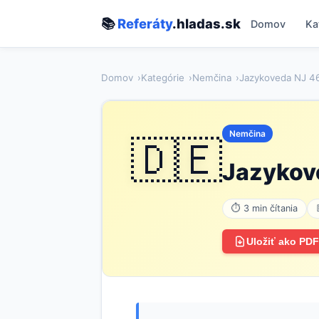
📚
Referáty
.hladas.sk
Domov
Ka
Domov
Kategórie
Nemčina
Jazykoveda NJ 4
Nemčina
🇩🇪
Jazykov
⏱ 3 min čítania
Uložiť ako PDF