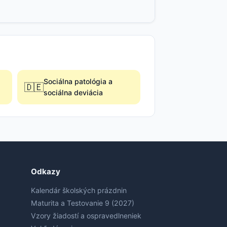
Sociálna patológia a
🇩🇪
sociálna deviácia
Odkazy
Kalendár školských prázdnin
Maturita a Testovanie 9 (2027)
Vzory žiadostí a ospravedlneniek