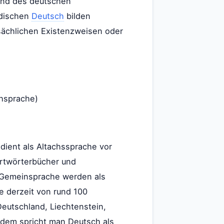
and des deutschen
ndischen
Deutsch
bilden
sächlichen Existenzweisen oder
chsprache)
 dient als Altachssprache vor
artwörterbücher und
, Gemeinsprache werden als
e derzeit von rund 100
eutschland, Liechtenstein,
rdem spricht man Deutsch als