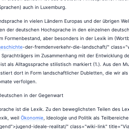
prachen) auch in Luxemburg.
dsprache in vielen Ländern Europas und der übrigen Wel
anten der deutschen Hochsprache in den einzelnen deuts
 im Formenbestand, aber besonders in der Lexik im (Wortb
geschichte
-der-fremdenverkehr-die-landschaft/" class="wik
 Sprachträgers im Zusammenhang mit der Entwicklung der
st als Alltagssprache stilistisch markiert (1.). Aus den 
istiert dort in Form landschaftlicher Dubletten, die wir 
mate verfolgen.
s Deutschen in der Gegenwart
Sprache ist die Lexik. Zu den beweglichsten Teilen des 
exik, weil
Ökonomie
, Ideologie und Politik als Teilbereic
ugend">jugend-ideale-realitat/" class="wiki-link" title="Via