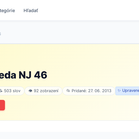
tegórie
Hľadať
6
eda NJ 46
✨ Upravené
📝 503 slov
👁 92 zobrazení
📂 Pridané: 27. 06. 2013