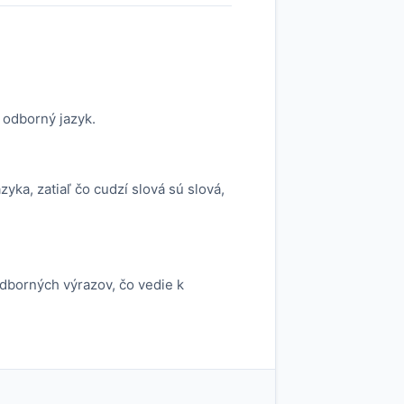
 odborný jazyk.
yka, zatiaľ čo cudzí slová sú slová,
 odborných výrazov, čo vedie k