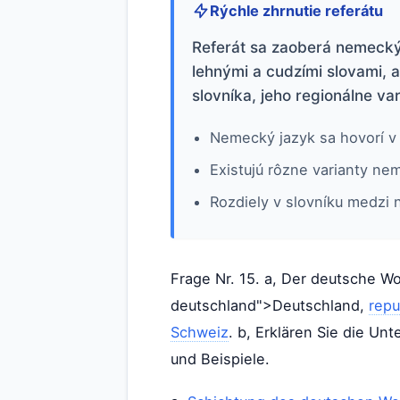
Rýchle zhrnutie referátu
Referát sa zaoberá nemecký
lehnými a cudzími slovami, 
slovníka, jeho regionálne var
Nemecký jazyk sa hovorí v 
Existujú rôzne varianty ne
Rozdiely v slovníku medzi 
Frage Nr. 15. a, Der deutsche W
deutschland">Deutschland,
repu
Schweiz
. b, Erklären Sie die U
und Beispiele.