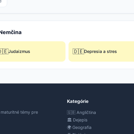
e
e Nemčina
🇪
🇩🇪
Judaizmus
Depresia a stres
Kategórie
 maturitné témy pre
🇬🇧 Angličtina
🏛️ Dejepis
🌍 Geografia