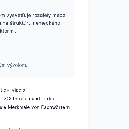
m vysvetľuje rozdiely medzi
sa na štruktúru nemeckého
aktormi.
kým vývojom.
itle="Viac o:
ch">Österreich und in der
n sie Merkmale von Fachwörtern