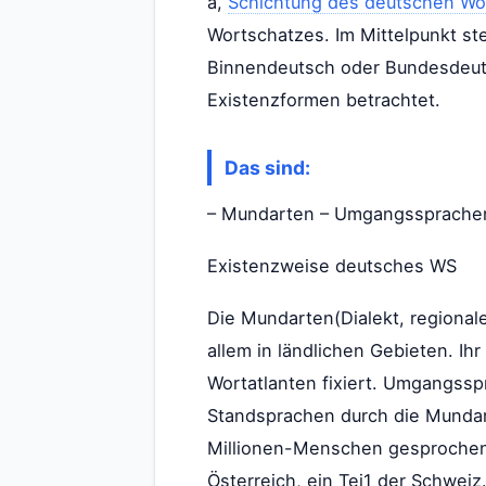
a,
Schichtung des deutschen Wo
Wortschatzes. Im Mittelpunkt st
Binnendeutsch oder Bundesdeuts
Existenzformen betrachtet.
Das sind:
– Mundarten – Umgangssprachen 
Existenzweise deutsches WS
Die Mundarten(Dialekt, regionale
allem in ländlichen Gebieten. I
Wortatlanten fixiert. Umgangssp
Standsprachen durch die Mundar
Millionen-Menschen gesprochen.
Österreich, ein Tei1 der Schwei