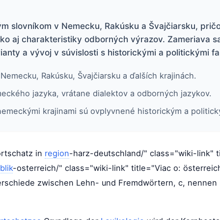
m slovníkom v Nemecku, Rakúsku a Švajčiarsku, pričo
ako aj charakteristiky odborných výrazov. Zameriava 
ianty a vývoj v súvislosti s historickými a politickými f
Nemecku, Rakúsku, Švajčiarsku a ďalších krajinách.
meckého jazyka, vrátane dialektov a odborných jazykov.
nemeckými krajinami sú ovplyvnené historickým a politic
ortschatz in
region
-harz-deutschland/" class="wiki-link" t
blik
-osterreich/" class="wiki-link" title="Viac o: österrei
nterschiede zwischen Lehn- und Fremdwörtern, c, nenne