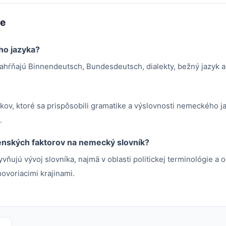
me
ho jazyka?
ahŕňajú Binnendeutsch, Bundesdeutsch, dialekty, bežný jazyk a
kov, ktoré sa prispôsobili gramatike a výslovnosti nemeckého jaz
.
čenských faktorov na nemecký slovník?
yvňujú vývoj slovníka, najmä v oblasti politickej terminológie a
voriacimi krajinami.