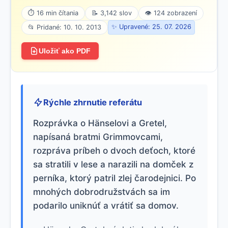
⏱ 16 min čítania
📝 3,142 slov
👁 124 zobrazení
✨ Upravené: 25. 07. 2026
📂 Pridané: 10. 10. 2013
Uložiť ako PDF
Rýchle zhrnutie referátu
Rozprávka o Hänselovi a Gretel,
napísaná bratmi Grimmovcami,
rozpráva príbeh o dvoch deťoch, ktoré
sa stratili v lese a narazili na domček z
perníka, ktorý patril zlej čarodejnici. Po
mnohých dobrodružstvách sa im
podarilo uniknúť a vrátiť sa domov.