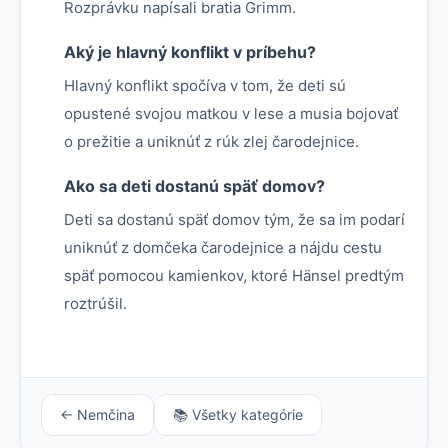
Rozprávku napísali bratia Grimm.
Aký je hlavný konflikt v príbehu?
Hlavný konflikt spočíva v tom, že deti sú
opustené svojou matkou v lese a musia bojovať
o prežitie a uniknúť z rúk zlej čarodejnice.
Ako sa deti dostanú späť domov?
Deti sa dostanú späť domov tým, že sa im podarí
uniknúť z domčeka čarodejnice a nájdu cestu
späť pomocou kamienkov, ktoré Hänsel predtým
roztrúšil.
← Nemčina
📚 Všetky kategórie