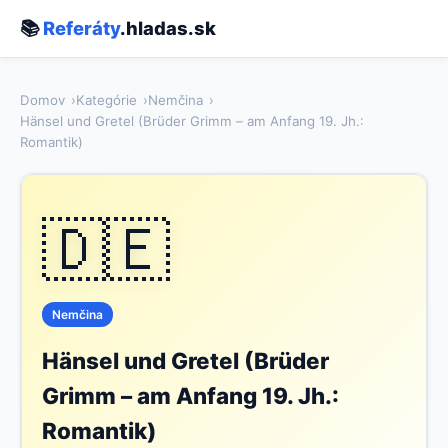
📚
Referáty
.hladas.sk
Domov
Kategórie
Nemčina
Hänsel und Gretel (Brüder Grimm – am Anfang 19. Jh.:
Romantik)
🇩🇪
Nemčina
Hänsel und Gretel (Brüder
Grimm – am Anfang 19. Jh.:
Romantik)