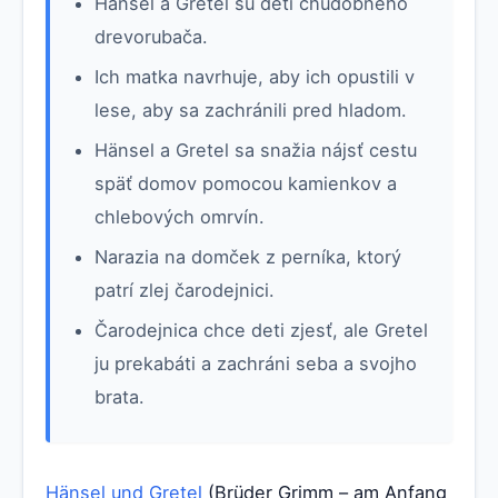
Hänsel a Gretel sú deti chudobného
drevorubača.
Ich matka navrhuje, aby ich opustili v
lese, aby sa zachránili pred hladom.
Hänsel a Gretel sa snažia nájsť cestu
späť domov pomocou kamienkov a
chlebových omrvín.
Narazia na domček z perníka, ktorý
patrí zlej čarodejnici.
Čarodejnica chce deti zjesť, ale Gretel
ju prekabáti a zachráni seba a svojho
brata.
Hänsel und Gretel
(Brüder Grimm – am Anfang