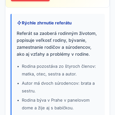
Rýchle zhrnutie referátu
Referát sa zaoberá rodinným životom,
popisuje veľkosť rodiny, bývanie,
zamestnanie rodičov a súrodencov,
ako aj vzťahy a problémy v rodine.
Rodina pozostáva zo štyroch členov:
matka, otec, sestra a autor.
Autor má dvoch súrodencov: brata a
sestru.
Rodina býva v Prahe v panelovom
dome a žije aj s babičkou.