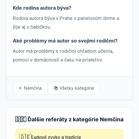
Kde rodina autora býva?
Rodina autora býva v Prahe v panelovom dome a
žije aj s babičkou.
Aké problémy má autor so svojimi rodičmi?
Autor má problémy s rodičmi ohľadom učenia,
pomoci v domácnosti a času na priateľov.
← Nemčina
📚 Všetky kategórie
🇩🇪 Ďalšie referáty z kategórie Nemčina
🇩🇪
Ľudové zvyky a tradície