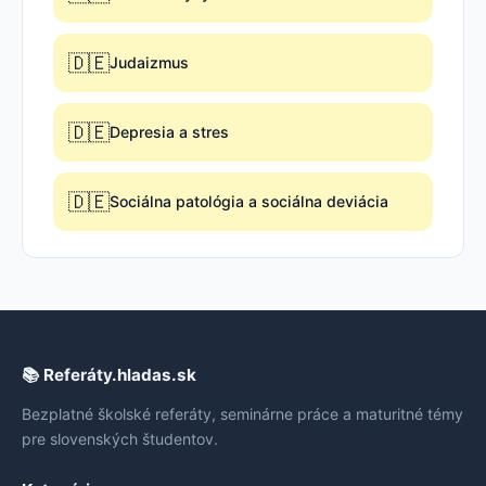
🇩🇪
Judaizmus
🇩🇪
Depresia a stres
🇩🇪
Sociálna patológia a sociálna deviácia
📚 Referáty.hladas.sk
Bezplatné školské referáty, seminárne práce a maturitné témy
pre slovenských študentov.