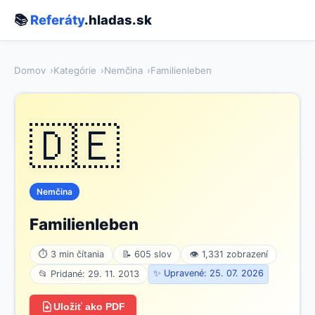
📚
Referáty
.hladas.sk
Domov
Kategórie
Nemčina
Familienleben
🇩🇪
Nemčina
Familienleben
⏱ 3 min čítania
📝 605 slov
👁 1,331 zobrazení
✨ Upravené: 25. 07. 2026
📂 Pridané: 29. 11. 2013
Uložiť ako PDF