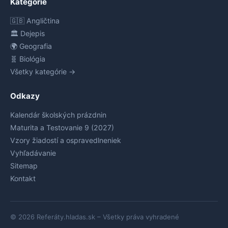
Kategórie
🇬🇧 Angličtina
🏛️ Dejepis
🌍 Geografia
🧬 Biológia
Všetky kategórie →
Odkazy
Kalendár školských prázdnin
Maturita a Testovanie 9 (2027)
Vzory žiadostí a ospravedlneniek
Vyhľadávanie
Sitemap
Kontakt
© 2026 Referáty.hladas.sk – Všetky práva vyhradené