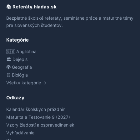
📚 Referáty.hladas.sk
Bezplatné školské referáty, seminárne práce a maturitné témy
pre slovenských študentov.
Kategórie
🇬🇧 Angličtina
🏛️ Dejepis
🌍 Geografia
🧬 Biológia
Všetky kategórie →
Odkazy
Kalendár školských prázdnin
Maturita a Testovanie 9 (2027)
Vzory žiadostí a ospravedlneniek
Vyhľadávanie