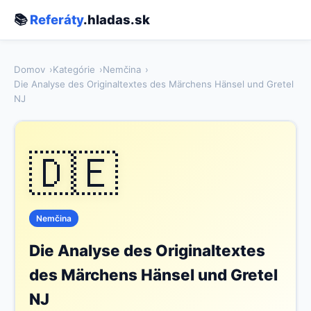
📚
Referáty
.hladas.sk
Domov
Kategórie
Nemčina
Die Analyse des Originaltextes des Märchens Hänsel und Gretel
NJ
🇩🇪
Nemčina
Die Analyse des Originaltextes
des Märchens Hänsel und Gretel
NJ