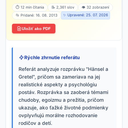
⏱ 12 min čítania
📝 2,361 slov
👁 32 zobrazení
✨ Upravené: 25. 07. 2026
📂 Pridané: 16. 08. 2013
Uložiť ako PDF
Rýchle zhrnutie referátu
Referát analyzuje rozprávku "Hänsel a
Gretel", pričom sa zameriava na jej
realistické aspekty a psychológiu
postáv. Rozprávka sa zaoberá témami
chudoby, egoizmu a prežitia, pričom
ukazuje, ako ťažké životné podmienky
ovplyvňujú morálne rozhodovanie
rodičov a detí.