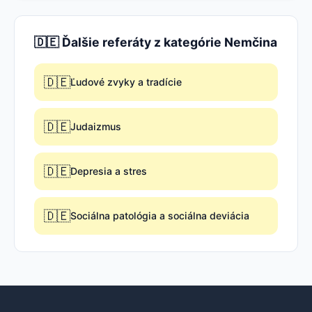
🇩🇪 Ďalšie referáty z kategórie Nemčina
🇩🇪
Ľudové zvyky a tradície
🇩🇪
Judaizmus
🇩🇪
Depresia a stres
🇩🇪
Sociálna patológia a sociálna deviácia