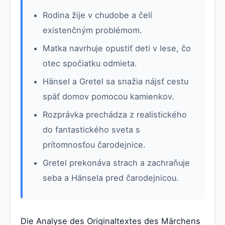
Rodina žije v chudobe a čelí
existenčným problémom.
Matka navrhuje opustiť deti v lese, čo
otec spočiatku odmieta.
Hänsel a Gretel sa snažia nájsť cestu
späť domov pomocou kamienkov.
Rozprávka prechádza z realistického
do fantastického sveta s
prítomnosťou čarodejnice.
Gretel prekonáva strach a zachraňuje
seba a Hänsela pred čarodejnicou.
Die Analyse des Originaltextes des Märchens