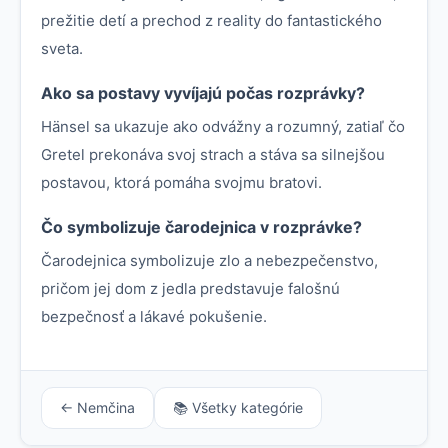
prežitie detí a prechod z reality do fantastického
sveta.
Ako sa postavy vyvíjajú počas rozprávky?
Hänsel sa ukazuje ako odvážny a rozumný, zatiaľ čo
Gretel prekonáva svoj strach a stáva sa silnejšou
postavou, ktorá pomáha svojmu bratovi.
Čo symbolizuje čarodejnica v rozprávke?
Čarodejnica symbolizuje zlo a nebezpečenstvo,
pričom jej dom z jedla predstavuje falošnú
bezpečnosť a lákavé pokušenie.
← Nemčina
📚 Všetky kategórie