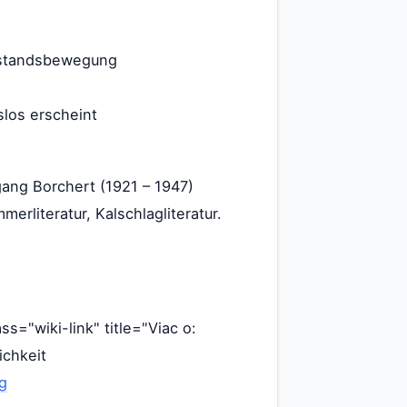
erstandsbewegung
slos erscheint
gang Borchert (1921 – 1947)
merliteratur, Kalschlagliteratur.
s="wiki-link" title="Viac o:
ichkeit
g