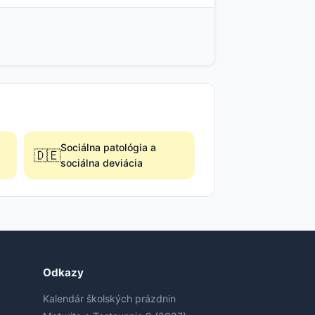
Sociálna patológia a
🇩🇪
sociálna deviácia
Odkazy
Kalendár školských prázdnin