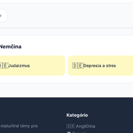
e
e Nemčina
🇪
🇩🇪
Judaizmus
Depresia a stres
Kategórie
 maturitné témy pre
🇬🇧 Angličtina