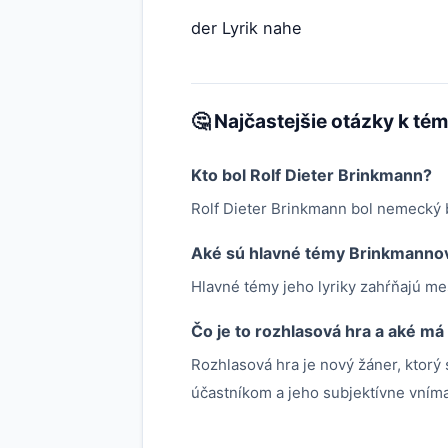
der Lyrik nahe
🤔 Najčastejšie otázky k té
Kto bol Rolf Dieter Brinkmann?
Rolf Dieter Brinkmann bol nemecký b
Aké sú hlavné témy Brinkmannove
Hlavné témy jeho lyriky zahŕňajú mes
Čo je to rozhlasová hra a aké m
Rozhlasová hra je nový žáner, ktorý
účastníkom a jeho subjektívne vníma