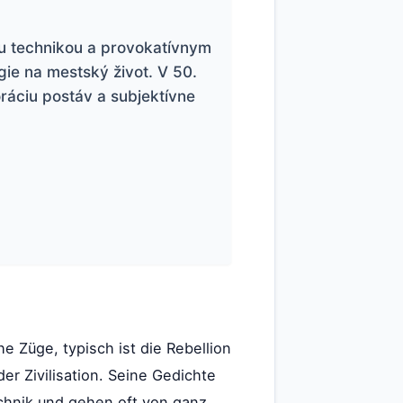
ou technikou a provokatívnym
gie na mestský život. V 50.
oráciu postáv a subjektívne
e Züge, typisch ist die Rebellion
er Zivilisation. Seine Gedichte
echnik und gehen oft von ganz