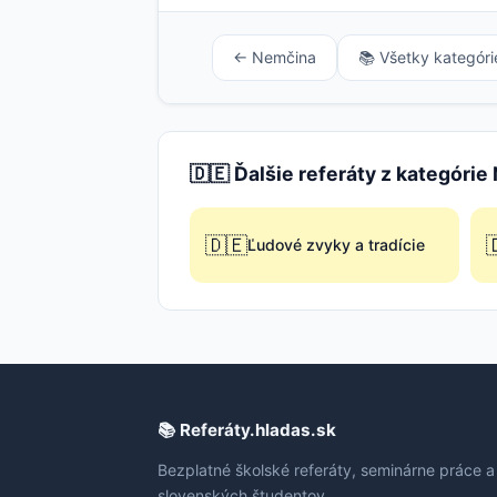
← Nemčina
📚 Všetky kategóri
🇩🇪 Ďalšie referáty z kategóri
🇩🇪

Ľudové zvyky a tradície
📚 Referáty.hladas.sk
Bezplatné školské referáty, seminárne práce a
slovenských študentov.