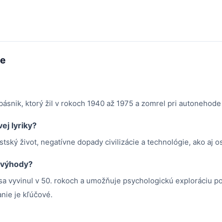
me
ásnik, ktorý žil v rokoch 1940 až 1975 a zomrel pri autonehode
j lyriky?
tský život, negatívne dopady civilizácie a technológie, ako aj o
á výhody?
 sa vyvinul v 50. rokoch a umožňuje psychologickú exploráciu po
nie je kľúčové.