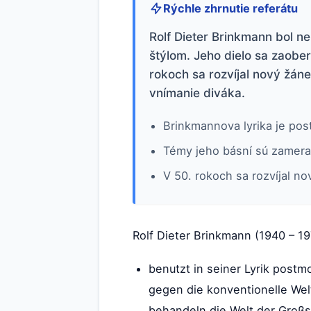
Rýchle zhrnutie referátu
Rolf Dieter Brinkmann bol 
štýlom. Jeho dielo sa zaobe
rokoch sa rozvíjal nový žáne
vnímanie diváka.
Brinkmannova lyrika je po
Témy jeho básní sú zameran
V 50. rokoch sa rozvíjal nov
Rolf Dieter Brinkmann (1940 – 19
benutzt in seiner Lyrik postm
gegen die konventionelle Welt.
behandeln die Welt der Großs