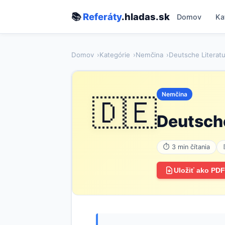
📚
Referáty
.hladas.sk
Domov
Ka
Domov
Kategórie
Nemčina
Deutsche Literatu
Nemčina
🇩🇪
Deutsche
⏱ 3 min čítania
Uložiť ako PDF