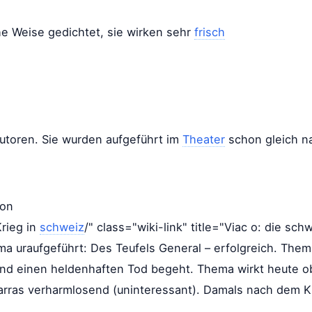
he Weise gedichtet, sie wirken sehr
frisch
Autoren. Sie wurden aufgeführt im
Theater
schon gleich n
ion
rieg in
schweiz
/" class="wiki-link" title="Viac o: die sc
ama uraufgeführt: Des Teufels General – erfolgreich. Thema
und einen heldenhaften Tod begeht. Thema wirkt heute ob
rras verharmlosend (uninteressant). Damals nach dem Kr