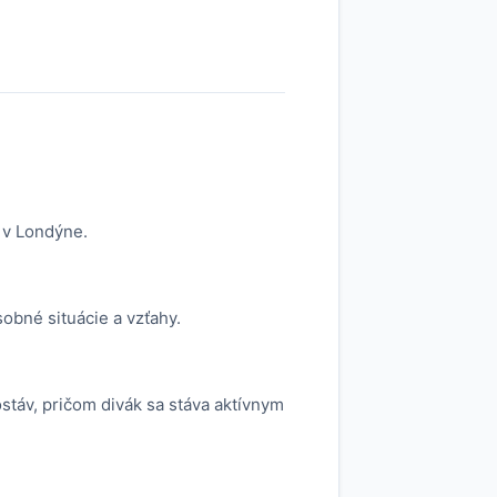
 v Londýne.
sobné situácie a vzťahy.
stáv, pričom divák sa stáva aktívnym