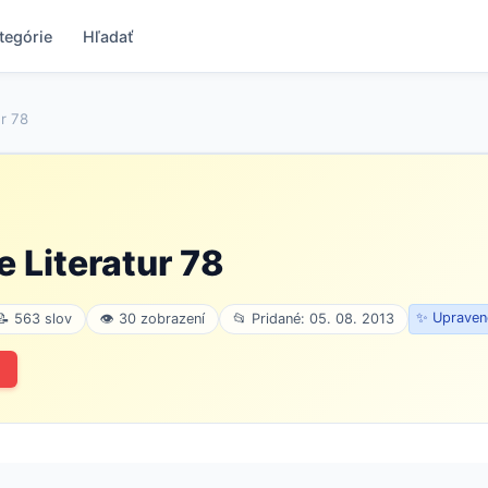
tegórie
Hľadať
r 78
 Literatur 78
✨ Upravené
📝 563 slov
👁 30 zobrazení
📂 Pridané: 05. 08. 2013