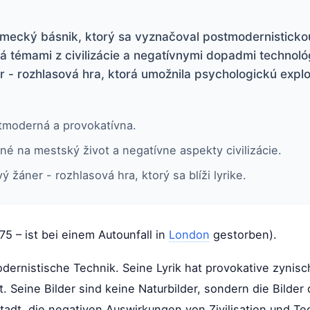
nemecký básnik, ktorý sa vyznačoval postmodernistick
rá témami z civilizácie a negatívnymi dopadmi technoló
r - rozhlasová hra, ktorá umožnila psychologickú expl
stmoderná a provokatívna.
é na mestský život a negatívne aspekty civilizácie.
ý žáner - rozhlasová hra, ktorý sa blíži lyrike.
75 – ist bei einem Autounfall in
London
gestorben).
odernistische Technik. Seine Lyrik hat provokative zynisch
 Seine Bilder sind keine Naturbilder, sondern die Bilder d
tadt, die negativen Auswirkungen von Zivilisation und T