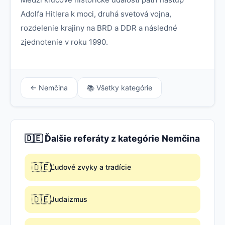
Adolfa Hitlera k moci, druhá svetová vojna,
rozdelenie krajiny na BRD a DDR a následné
zjednotenie v roku 1990.
← Nemčina
📚 Všetky kategórie
🇩🇪 Ďalšie referáty z kategórie Nemčina
🇩🇪
Ľudové zvyky a tradície
🇩🇪
Judaizmus