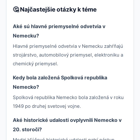
🤔 Najčastejšie otázky k téme
Aké sú hlavné priemyselné odvetvia v
Nemecku?
Hlavné priemyselné odvetvia v Nemecku zahŕňajú
strojárstvo, automobilový priemysel, elektroniku a
chemický priemysel.
Kedy bola založená Spolková republika
Nemecko?
Spolková republika Nemecko bola založená v roku
1949 po druhej svetovej vojne.
Aké historické udalosti ovplyvnili Nemecko v
20. storočí?
Medzi kľúčové historické udalosti patrí nástup