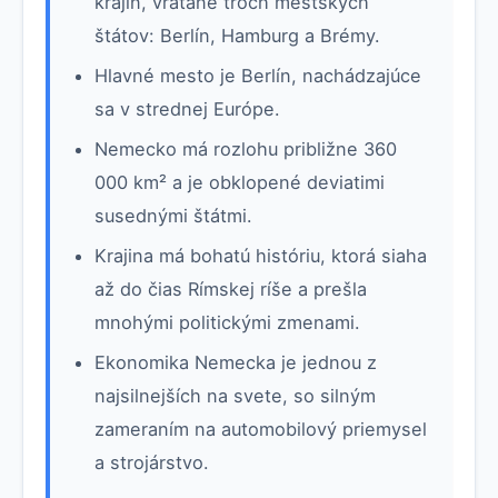
krajín, vrátane troch mestských
štátov: Berlín, Hamburg a Brémy.
Hlavné mesto je Berlín, nachádzajúce
sa v strednej Európe.
Nemecko má rozlohu približne 360
000 km² a je obklopené deviatimi
susednými štátmi.
Krajina má bohatú históriu, ktorá siaha
až do čias Rímskej ríše a prešla
mnohými politickými zmenami.
Ekonomika Nemecka je jednou z
najsilnejších na svete, so silným
zameraním na automobilový priemysel
a strojárstvo.