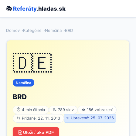
📚
Referáty
.hladas.sk
Domov
Kategórie
Nemčina
BRD
🇩🇪
Nemčina
BRD
⏱ 4 min čítania
📝 789 slov
👁 186 zobrazení
✨ Upravené: 25. 07. 2026
📂 Pridané: 22. 11. 2013
Uložiť ako PDF