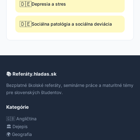
🇩🇪
Depresia a stres
🇩🇪
Sociálna patológia a sociálna deviácia
📚 Referáty.hladas.sk
Bezplatné školské referáty, seminárne práce a maturitné témy
pre slovenských študentov.
Kategórie
🇬🇧 Angličtina
🏛️ Dejepis
🌍 Geografia