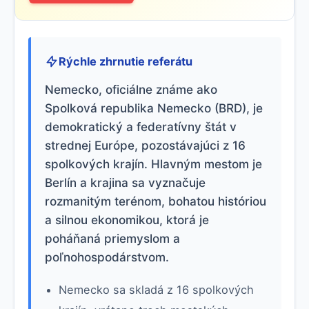
Rýchle zhrnutie referátu
Nemecko, oficiálne známe ako
Spolková republika Nemecko (BRD), je
demokratický a federatívny štát v
strednej Európe, pozostávajúci z 16
spolkových krajín. Hlavným mestom je
Berlín a krajina sa vyznačuje
rozmanitým terénom, bohatou históriou
a silnou ekonomikou, ktorá je
poháňaná priemyslom a
poľnohospodárstvom.
Nemecko sa skladá z 16 spolkových