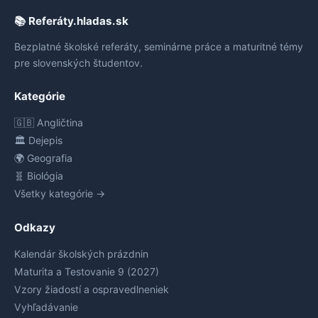
📚 Referáty.hladas.sk
Bezplatné školské referáty, seminárne práce a maturitné témy
pre slovenských študentov.
Kategórie
🇬🇧 Angličtina
🏛️ Dejepis
🌍 Geografia
🧬 Biológia
Všetky kategórie →
Odkazy
Kalendár školských prázdnin
Maturita a Testovanie 9 (2027)
Vzory žiadostí a ospravedlneniek
Vyhľadávanie