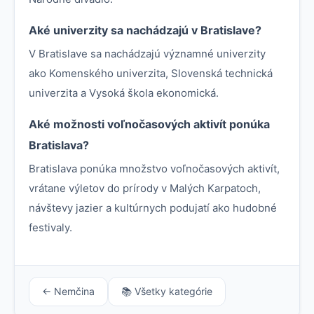
Aké univerzity sa nachádzajú v Bratislave?
V Bratislave sa nachádzajú významné univerzity
ako Komenského univerzita, Slovenská technická
univerzita a Vysoká škola ekonomická.
Aké možnosti voľnočasových aktivít ponúka
Bratislava?
Bratislava ponúka množstvo voľnočasových aktivít,
vrátane výletov do prírody v Malých Karpatoch,
návštevy jazier a kultúrnych podujatí ako hudobné
festivaly.
← Nemčina
📚 Všetky kategórie