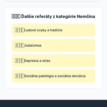
🇩🇪 Ďalšie referáty z kategórie Nemčina
🇩🇪
Ľudové zvyky a tradície
🇩🇪
Judaizmus
🇩🇪
Depresia a stres
🇩🇪
Sociálna patológia a sociálna deviácia