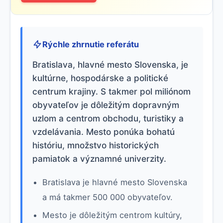
Rýchle zhrnutie referátu
Bratislava, hlavné mesto Slovenska, je
kultúrne, hospodárske a politické
centrum krajiny. S takmer pol miliónom
obyvateľov je dôležitým dopravným
uzlom a centrom obchodu, turistiky a
vzdelávania. Mesto ponúka bohatú
históriu, množstvo historických
pamiatok a významné univerzity.
Bratislava je hlavné mesto Slovenska
a má takmer 500 000 obyvateľov.
Mesto je dôležitým centrom kultúry,