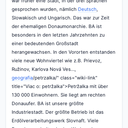
war früher eine Stadt, in der drei Sprachen
gesprochen wurden, nämlich
Deutsch
,
Slowakisch und Ungarisch. Das war zur Zeit
der ehemaligen Donaumonarchie. BA ist
besonders in den letzten Jahrzehnten zu
einer bedeutenden Großstadt
herangewachsen. In den Vororten entstanden
viele neue Wohnviertel wie z.B. Prievoz,
Ružinov, Karlova Nová Ves…,
geografia
/petrzalka/" class="wiki-link"
title="Viac o: petržalka">Petržalka mit über
130 000 Einwohnern. Sie liegt am rechten
Donauufer. BA ist unsere größte
Industriestadt. Der größte Betrieb ist das
Erdölverarbeitungswerk Slovnaft. Viele