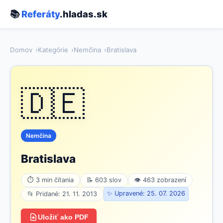
📚
Referáty
.hladas.sk
Domov
Kategórie
Nemčina
Bratislava
🇩🇪
Nemčina
Bratislava
⏱ 3 min čítania
📝 603 slov
👁 463 zobrazení
✨ Upravené: 25. 07. 2026
📂 Pridané: 21. 11. 2013
Uložiť ako PDF