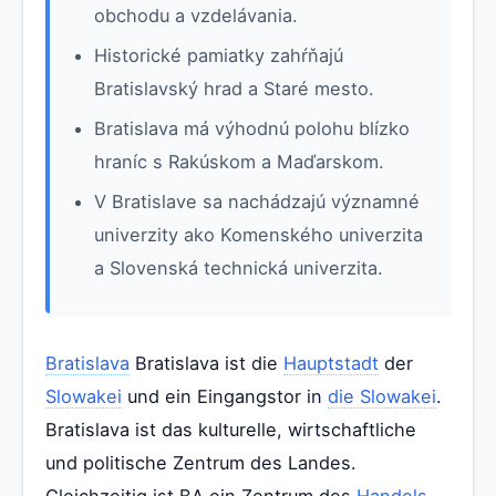
obchodu a vzdelávania.
Historické pamiatky zahŕňajú
Bratislavský hrad a Staré mesto.
Bratislava má výhodnú polohu blízko
hraníc s Rakúskom a Maďarskom.
V Bratislave sa nachádzajú významné
univerzity ako Komenského univerzita
a Slovenská technická univerzita.
Bratislava
Bratislava ist die
Hauptstadt
der
Slowakei
und ein Eingangstor in
die Slowakei
.
Bratislava ist das kulturelle, wirtschaftliche
und politische Zentrum des Landes.
Gleichzeitig ist BA ein Zentrum des
Handels