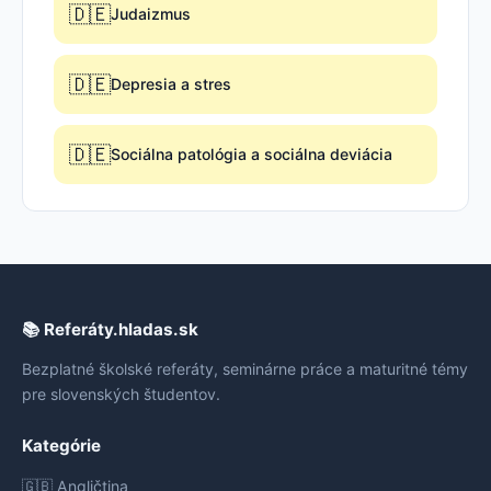
🇩🇪
Judaizmus
🇩🇪
Depresia a stres
🇩🇪
Sociálna patológia a sociálna deviácia
📚 Referáty.hladas.sk
Bezplatné školské referáty, seminárne práce a maturitné témy
pre slovenských študentov.
Kategórie
🇬🇧 Angličtina