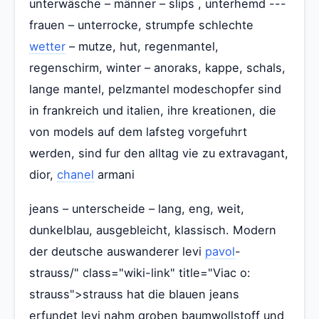
unterwäsche – männer – slips , unterhemd ---
frauen – unterrocke, strumpfe schlechte
wetter
– mutze, hut, regenmantel,
regenschirm, winter – anoraks, kappe, schals,
lange mantel, pelzmantel modeschopfer sind
in frankreich und italien, ihre kreationen, die
von models auf dem lafsteg vorgefuhrt
werden, sind fur den alltag vie zu extravagant,
dior,
chanel
armani
jeans – unterscheide – lang, eng, weit,
dunkelblau, ausgebleicht, klassisch. Modern
der deutsche auswanderer levi
pavol
-
strauss/" class="wiki-link" title="Viac o:
strauss">strauss hat die blauen jeans
erfundet levi nahm groben baumwollstoff und