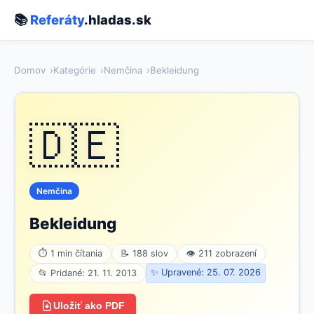
📚
Referáty
.hladas.sk
Domov
Kategórie
Nemčina
Bekleidung
🇩🇪
Nemčina
Bekleidung
⏱ 1 min čítania
📝 188 slov
👁 211 zobrazení
✨ Upravené: 25. 07. 2026
📂 Pridané: 21. 11. 2013
Uložiť ako PDF