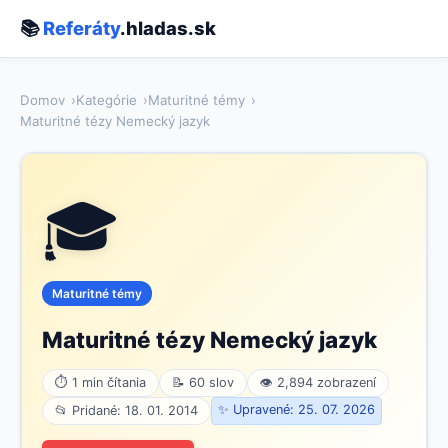
📚
Referáty
.hladas.sk
Domov
Kategórie
Maturitné témy
Maturitné tézy Nemecký jazyk
🎓
Maturitné témy
Maturitné tézy Nemecký jazyk
⏱ 1 min čítania
📝 60 slov
👁 2,894 zobrazení
✨ Upravené: 25. 07. 2026
📂 Pridané: 18. 01. 2014