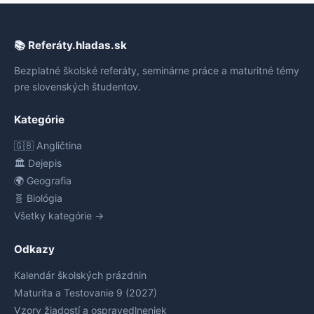
📚 Referáty.hladas.sk
Bezplatné školské referáty, seminárne práce a maturitné témy
pre slovenských študentov.
Kategórie
🇬🇧 Angličtina
🏛️ Dejepis
🌍 Geografia
🧬 Biológia
Všetky kategórie →
Odkazy
Kalendár školských prázdnin
Maturita a Testovanie 9 (2027)
Vzory žiadostí a ospravedlneniek