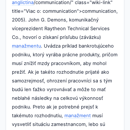
anglictina
/communication/" class="wiki-link"
title="Viac o: communication">communication,
2005). John G. Demons, komunikačný
víceprezident Raytheon Technical Services
Co., hovorí o získaní prísľubu (záväzku)
manažmentu
. Uvádza príklad bankrotujúceho
podniku, ktorý vyrába prácne produkty, pričom
musí znížiť mzdy pracovníkom, aby mohol
prežiť. Ak je takéto rozhodnutie prijaté ako
samozrejmosť, ohrození pracovníci sa s tým
budú len ťažko vyrovnávať a môže to mať
neblahé následky na celkovú výkonnosť
podniku. Preto ak je potrebné prejsť k
takémuto rozhodnutiu,
manažment
musí
vysvetliť situáciu zamestnancom, lebo sú