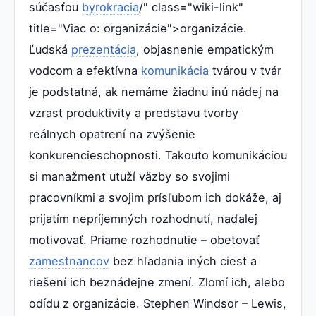
súčasťou
byrokracia
/" class="wiki-link"
title="Viac o: organizácie">organizácie.
Ľudská
prezentácia
, objasnenie empatickým
vodcom a efektívna
komunikácia
tvárou v tvár
je podstatná, ak nemáme žiadnu inú nádej na
vzrast produktivity a predstavu tvorby
reálnych opatrení na zvýšenie
konkurencieschopnosti. Takouto komunikáciou
si manažment utuží väzby so svojimi
pracovníkmi a svojim prísľubom ich dokáže, aj
prijatím nepríjemných rozhodnutí, naďalej
motivovať. Priame rozhodnutie – obetovať
zamestnancov
bez hľadania iných ciest a
riešení ich beznádejne zmení. Zlomí ich, alebo
odídu z organizácie. Stephen Windsor – Lewis,