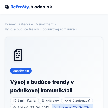
📚
Referáty
.hladas.sk
Domov
Kategórie
Manažment
Vývoj a budúce trendy v podnikovej komunikácii
📄
Manažment
Vývoj a budúce trendy v
podnikovej komunikácii
⏱ 3 min čítania
📝 646 slov
👁 610 zobrazení
✨ Upravené: 25. 07. 2026
📂 Pridané: 23. 04. 2013