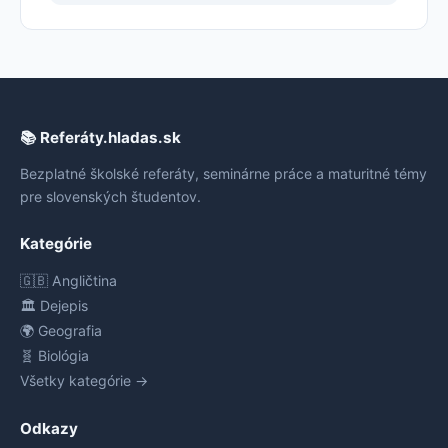
📚 Referáty.hladas.sk
Bezplatné školské referáty, seminárne práce a maturitné témy
pre slovenských študentov.
Kategórie
🇬🇧 Angličtina
🏛️ Dejepis
🌍 Geografia
🧬 Biológia
Všetky kategórie →
Odkazy