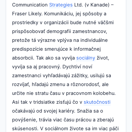
Communication
Strategies
Ltd. (v Kanade) –
Fraser Likely. Komunikáciu, jej spôsoby a
prostriedky v organizácii bude nutné väčšmi
prispôsobovať demografii zamestnancov,
pretože tá výrazne vplýva na individuálne
predispozície smerujúce k informačnej
absorbcii. Tak ako sa vyvíja
sociálny
život,
vyvíja sa aj pracovný. Dychtiví noví
zamestnanci vyhľadávajú zážitky, usilujú sa
rozvíjať, hľadajú zmenu a rôznorodosť, ale
určite nie stratu času v pracovnom kolobehu.
Asi tak v tridsiatke zisťujú čo v
skutočnosti
očakávajú od svojej kariéry. Snažia sa o
povýšenie, trávia viac času prácou a zberajú
skúsenosti. V sociálnom živote sa im viac páči