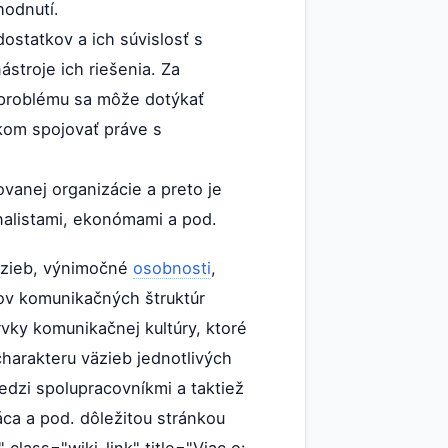
hodnutí.
statkov a ich súvislosť s
ástroje ich riešenia. Za
o problému sa môže dotýkať
tkom spojovať práve s
anej organizácie a preto je
onalistami, ekonómami a pod.
väzieb, výnimočné
osobnosti
,
nov komunikačných štruktúr
vky komunikačnej kultúry, ktoré
harakteru väzieb jednotlivých
dzi spolupracovníkmi a taktiež
áca a pod. dôležitou stránkou