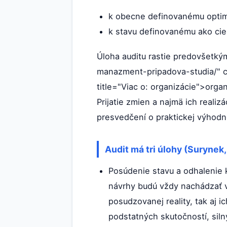
k obecne definovanému optimá
k stavu definovanému ako ci
Úloha auditu rastie predovšetkým
manazment-pripadova-studia/" c
title="Viac o: organizácie">org
Prijatie zmien a najmä ich realiz
presvedčení o praktickej výhodn
Audit má tri úlohy (Surynek
Posúdenie stavu a odhalenie k
návrhy budú vždy nachádzať v
posudzovanej reality, tak aj 
podstatných skutočností, siln