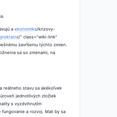
a.
avujú a
ekonomika
/krizovy-
yrokracia
/" class="wiki-link"
spešnému zavŕšeniu týchto zmien.
otožnenia sa so zmenami, na
ia reálneho stavu sa akékoľvek
úroveň jednotlivých zložiek
eality s vyzdvihnutím
 fungovanie a rozvoj. Mali by sa