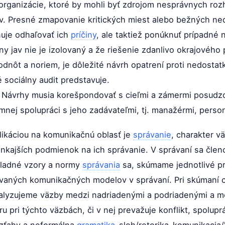
a organizácie, ktoré by mohli byť zdrojom nesprávnych roz
v. Presné zmapovanie kritických miest alebo bežných nedo
uje odhaľovať ich
príčiny
, ale taktiež ponúknuť prípadné n
ny jav nie je izolovaný a že riešenie zdanlivo okrajovéh
dnôt a noriem, je dôležité návrh opatrení proti nedosta
sociálny audit predstavuje.
Návrhy musia korešpondovať s cieľmi a zámermi posudzov
mnej spolupráci s jeho zadávateľmi, tj. manažérmi, pers
ikáciou na komunikačnú oblasť je
správanie
, charakter 
vonkajších podmienok na ich správanie. V správaní sa čle
kladné vzory a normy
správania
sa, skúmame jednotlivé pr
vaných komunikačných modelov v správaní. Pri skúmaní c
alyzujeme väzby medzi nadriadenými a podriadenými a me
pri týchto väzbách, či v nej prevažuje konflikt, spolupr