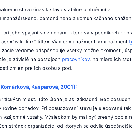
lnemu stavu (inak k stavu stabilne platnému) a
eľ manažérskeho, personálneho a komunikačného snaženi
 pri jeho spájaní so zmenami, ktoré sa v podnikoch pripr
lass="wiki-link" title="Viac o: manažment">manažment
b
anizácie vedome prispôsobuje všetky možné okolnosti, ú
ácie je závislé na postojoch
pracovníkov
, na miere ich st
osti zmien pre ich osobu a pod.
, Komárková, Kašparová, 2001):
ritických miest. Táto úloha je asi základná. Bez posúden
 rovine dohadov. Pri posudzovaní stavu je sledovaná tak 
ich vzájomné vzťahy. Výsledkom by mal byť presný popis r
ých stránok organizácie, od ktorých sa odvíja úspešnejšie