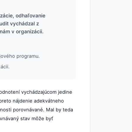
izácie, odhaľovanie
udit vychádzal z
nám v organizácii.
ojového programu.
ácii.
 hodnotení vychádzajúcom jedine
 preto nájdenie adekvátneho
očnosti porovnávané. Mal by teda
ovnávaný stav môže byť