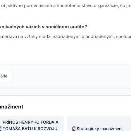
e objektívne porovnávanie a hodnotenie stavu organizácie, čo j
nikačných väzieb v sociálnom audite?
meriava na vzťahy medzi nadriadenými a podriadenými, spolup
órie
Manažment
PRÍNOS HENRYHO FORDA A

📄
TOMÁŠA BAŤU K ROZVOJU
Strategický manažment