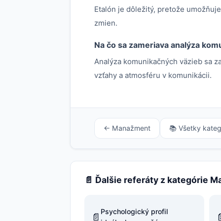
Etalón je dôležitý, pretože umožňuj
zmien.
Na čo sa zameriava analýza komu
Analýza komunikačných väzieb sa za
vzťahy a atmosféru v komunikácii.
← Manažment
📚 Všetky kateg
📄 Ďalšie referáty z kategórie 
Psychologický profil
📄
