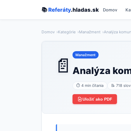
📚
Referáty
.hladas.sk
Domov
Ka
Domov
Kategórie
Manažment
Analýza komuni
Manažment
📄
Analýza komu
⏱ 4 min čítania
📝 718 slov
Uložiť ako PDF