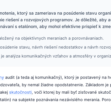
dnotenia, ktorý sa zameriava na posúdenie stavu organ
ie riešení a rozvojových programov. Je dôležité, aby a
návaní s etalónom, aby mohol efektívne prispieť k zme
založený na objektívnych meraniach a porovnávaniach.
 posúdenie stavu, návrh riešení nedostatkov a návrh rozv
je analýza komunikačných vzťahov a atmosféry v organiz
ny
audit (a teda aj komunikačný), ktorý je postavený na
udzovateľa, by nemal žiadne opodstatnenie. Základom je
takej
skutočnosti
, voči ktorej by mali byť zisťované skut
talón) na subjekte poznávania nezávislého merania. Por