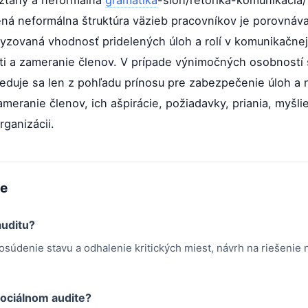
vzťahy a neformálna
gramatika
-sloh/retorika-komunikacia/"
ená neformálna štruktúra väzieb pracovníkov je porovná
yzovaná vhodnosť pridelených úloh a rolí v komunikačnej
i a zameranie členov. V prípade výnimočných osobností 
eduje sa len z pohľadu prínosu pre zabezpečenie úloh a n
meranie členov, ich ašpirácie, požiadavky, priania, myšli
rganizácii.
me
auditu?
osúdenie stavu a odhalenie kritických miest, návrh na riešenie
 sociálnom audite?