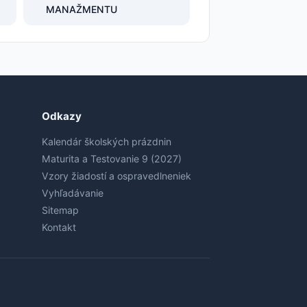
MANAŽMENTU
Odkazy
Kalendár školských prázdnin
Maturita a Testovanie 9 (2027)
Vzory žiadostí a ospravedlneniek
Vyhľadávanie
Sitemap
Kontakt