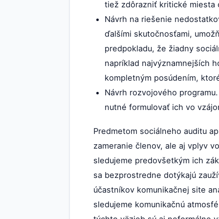
tiež zdôrazniť kritické miest
Návrh na riešenie nedostatko
ďalšími skutočnosťami, umožň
predpokladu, že žiadny sociál
napríklad najvýznamnejších ho
kompletným posúdením, ktoré 
Návrh rozvojového programu. 
nutné formulovať ich vo vzájo
Predmetom sociálneho auditu apl
zameranie členov, ale aj vplyv 
sledujeme predovšetkým ich zá
sa bezprostredne dotýkajú zauží
účastníkov komunikačnej site an
sledujeme komunikačnú atmosféru 