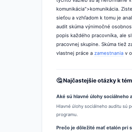
týchto väzieb sú aj neformálne 
komunikácia">komunikácia. Zist
sieťou a vzhľadom k tomu je anal
audit skúma výnimočné osobnost
popis každého pracovníka, ale sl
pracovnej skupine. Skúma tiež za
vlastnej práce a
zamestnania
v o
🤔 Najčastejšie otázky k té
Aké sú hlavné úlohy sociálneho 
Hlavné úlohy sociálneho auditu sú p
programu.
Prečo je dôležité mať etalón pri