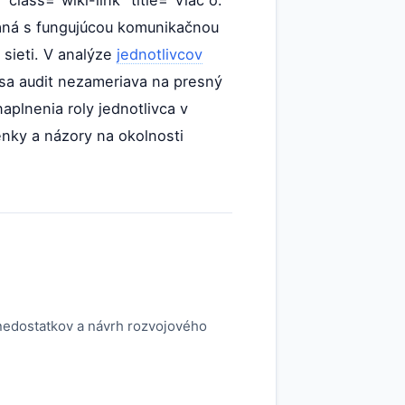
 class="wiki-link" title="Viac o:
vaná s fungujúcou komunikačnou
 sieti. V analýze
jednotlivcov
sa audit nezameriava na presný
aplnenia roly jednotlivca v
enky a názory na okolnosti
 nedostatkov a návrh rozvojového