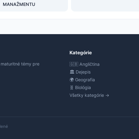
MANAŽMENTU
Kategórie
 maturitné témy pre
🇬🇧 Angličtina
🏛️ Dejepis
🌍 Geografia
🧬 Biológia
Všetky kategórie →
dené