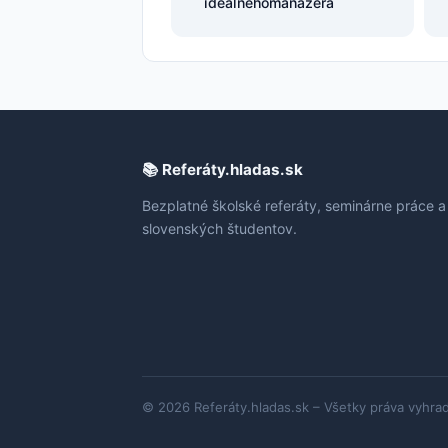
ideálnehomanažéra
📚 Referáty.hladas.sk
Bezplatné školské referáty, seminárne práce a
slovenských študentov.
© 2026 Referáty.hladas.sk – Všetky práva vyhra