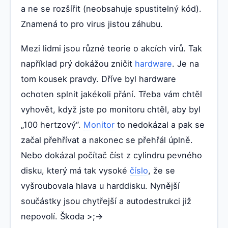
a ne se rozšířit (neobsahuje spustitelný kód).
Znamená to pro virus jistou záhubu.
Mezi lidmi jsou různé teorie o akcích virů. Tak
například prý dokážou zničit
hardware
. Je na
tom kousek pravdy. Dříve byl hardware
ochoten splnit jakékoli přání. Třeba vám chtěl
vyhovět, když jste po monitoru chtěl, aby byl
„100 hertzový“.
Monitor
to nedokázal a pak se
začal přehřívat a nakonec se přehřál úplně.
Nebo dokázal počítač číst z cylindru pevného
disku, který má tak vysoké
číslo
, že se
vyšroubovala hlava u harddisku. Nynější
součástky jsou chytřejší a autodestrukci již
nepovolí. Škoda >;->