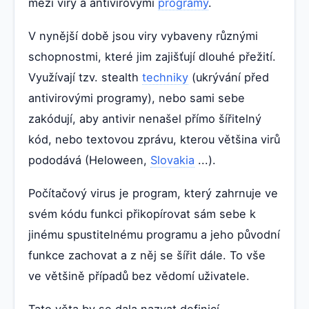
mezi viry a antivirovými
programy
.
V nynější době jsou viry vybaveny různými
schopnostmi, které jim zajišťují dlouhé přežití.
Využívají tzv. stealth
techniky
(ukrývání před
antivirovými programy), nebo sami sebe
zakódují, aby antivir nenašel přímo šířitelný
kód, nebo textovou zprávu, kterou většina virů
pododává (Heloween,
Slovakia
...).
Počítačový virus je program, který zahrnuje ve
svém kódu funkci přikopírovat sám sebe k
jinému spustitelnému programu a jeho původní
funkce zachovat a z něj se šířit dále. To vše
ve většině případů bez vědomí uživatele.
Tato věta by se dala nazvat definicí