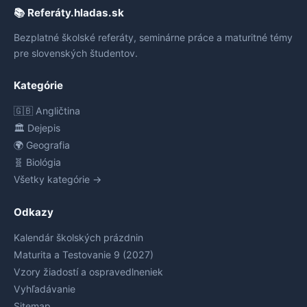
📚 Referáty.hladas.sk
Bezplatné školské referáty, seminárne práce a maturitné témy
pre slovenských študentov.
Kategórie
🇬🇧 Angličtina
🏛️ Dejepis
🌍 Geografia
🧬 Biológia
Všetky kategórie →
Odkazy
Kalendár školských prázdnin
Maturita a Testovanie 9 (2027)
Vzory žiadostí a ospravedlneniek
Vyhľadávanie
Sitemap