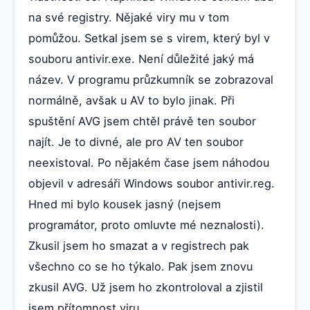
na své registry. Nějaké viry mu v tom
pomůžou. Setkal jsem se s virem, který byl v
souboru antivir.exe. Není důležité jaký má
název. V programu průzkumník se zobrazoval
normálně, avšak u AV to bylo jinak. Při
spuštění AVG jsem chtěl právě ten soubor
najít. Je to divné, ale pro AV ten soubor
neexistoval. Po nějakém čase jsem náhodou
objevil v adresáři Windows soubor antivir.reg.
Hned mi bylo kousek jasný (nejsem
programátor, proto omluvte mé neznalosti).
Zkusil jsem ho smazat a v registrech pak
všechno co se ho týkalo. Pak jsem znovu
zkusil AVG. Už jsem ho zkontroloval a zjistil
jsem přítomnost viru.