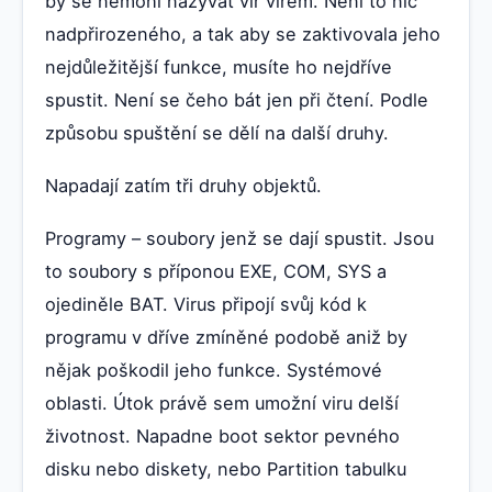
by se nemohl nazývat vir virem. Není to nic
nadpřirozeného, a tak aby se zaktivovala jeho
nejdůležitější funkce, musíte ho nejdříve
spustit. Není se čeho bát jen při čtení. Podle
způsobu spuštění se dělí na další druhy.
Napadají zatím tři druhy objektů.
Programy – soubory jenž se dají spustit. Jsou
to soubory s příponou EXE, COM, SYS a
ojediněle BAT. Virus připojí svůj kód k
programu v dříve zmíněné podobě aniž by
nějak poškodil jeho funkce. Systémové
oblasti. Útok právě sem umožní viru delší
životnost. Napadne boot sektor pevného
disku nebo diskety, nebo Partition tabulku