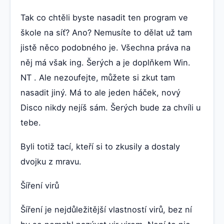
Tak co chtěli byste nasadit ten program ve
škole na síť? Ano? Nemusíte to dělat už tam
jistě něco podobného je. Všechna práva na
něj má však ing. Šerých a je doplňkem Win.
NT . Ale nezoufejte, můžete si zkut tam
nasadit jiný. Má to ale jeden háček, nový
Disco nikdy nejíš sám. Šerých bude za chvíli u
tebe.
Byli totiž tací, kteří si to zkusily a dostaly
dvojku z mravu.
Šíření virů
Šíření je nejdůležitější vlastností virů, bez ní