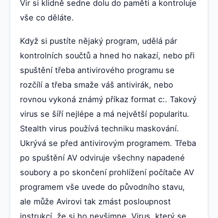
Vir si klidně sedne dolu do paměti a kontroluje
vše co děláte.
Když si pustíte nějaký program, udělá pár
kontrolních součtů a hned ho nakazí, nebo při
spuštění třeba antivirového programu se
rozčílí a třeba smaže váš antivirák, nebo
rovnou vykoná známý příkaz format c:. Takový
virus se šíří nejlépe a má největší popularitu.
Stealth virus používá techniku maskování.
Ukrývá se před antivirovým programem. Třeba
po spuštění AV odviruje všechny napadené
soubory a po skončení prohlížení počítače AV
programem vše uvede do původního stavu,
ale může Avirovi tak zmást posloupnost
instrukcí, že si ho nevšimne. Virus, který se