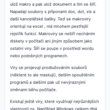
ulož makro a pak ulož dokument a tím se šíří.
Napadají soubory s příponami doc, dot, xls a
další kancelářské balíky. Teď se makroviry
orientují na excel , má mnohem pestřejší
rejstřík funkcí. Makroviry se nešíří necháním
diskety v počítači ani jiným způsobem jako
ostatní viry. Šíří se pouze v prostředí wordu
nebo podobných programech.
Viry se projevují prodlužováním souborů
(některé to ale maskují), delším spouštěním
programů a dalšími pak už nevýraznými
změnami běhu počítače.
Existují ještě viry, které využívají nejrůznějších
vlastností os. Například Windows celkem dbá