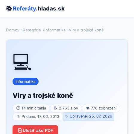
📚
Referáty
.hladas.sk
Domov
Kategórie
Informatika
Viry a trojské koně
💻
Informatika
Viry a trojské koně
⏱ 14 min čítania
📝 2,763 slov
👁 778 zobrazení
✨ Upravené: 25. 07. 2026
📂 Pridané: 17. 06. 2013
Uložiť ako PDF