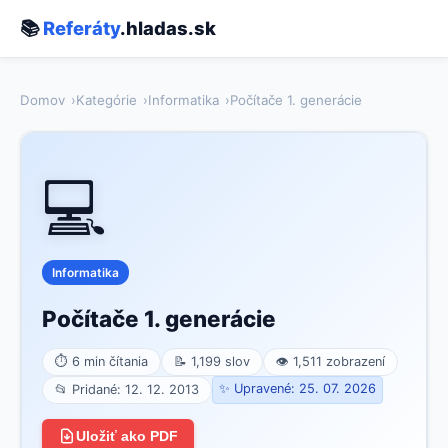
📚
Referáty
.hladas.sk
Domov
Kategórie
Informatika
Počítače 1. generácie
💻
Informatika
Počítače 1. generácie
⏱ 6 min čítania
📝 1,199 slov
👁 1,511 zobrazení
✨ Upravené: 25. 07. 2026
📂 Pridané: 12. 12. 2013
Uložiť ako PDF