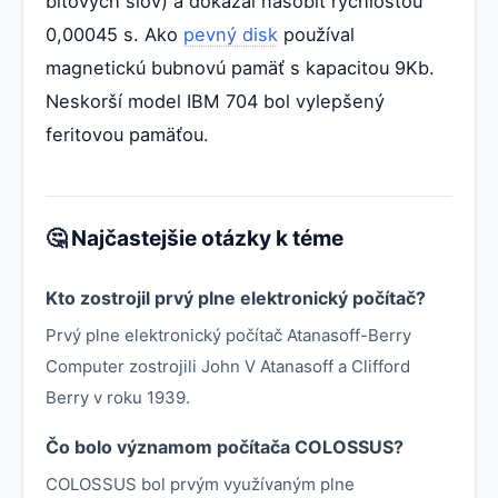
bitových slov) a dokázal násobiť rýchlosťou
0,00045 s. Ako
pevný disk
používal
magnetickú bubnovú pamäť s kapacitou 9Kb.
Neskorší model IBM 704 bol vylepšený
feritovou pamäťou.
🤔 Najčastejšie otázky k téme
Kto zostrojil prvý plne elektronický počítač?
Prvý plne elektronický počítač Atanasoff-Berry
Computer zostrojili John V Atanasoff a Clifford
Berry v roku 1939.
Čo bolo významom počítača COLOSSUS?
COLOSSUS bol prvým využívaným plne