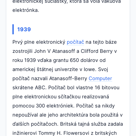
elektronickej súčiastky, ktorá sa volá vákuová
elektrónka.
1939
Prvý plne elektronický
počítač
na tejto báze
zostrojili John V Atanasoff a Clifford Berry v
roku 1939 vďaka grantu 650 dolárov od
americkej štátnej univerzite v Iowe. Svoj
počítač nazvali Atanasoff-Berry
Computer
skrátene ABC. Počítač bol vlastne 16 bitovou
plne elektronickou sčítačkou realizovaná
pomocou 300 elektróniek. Počítač sa nikdy
nepoužíval ale jeho architektúra bola použitá v
ďalších počítačoch. Britská tajná služba zadala
inžinierovi Tommy H. Flowersovi z britských