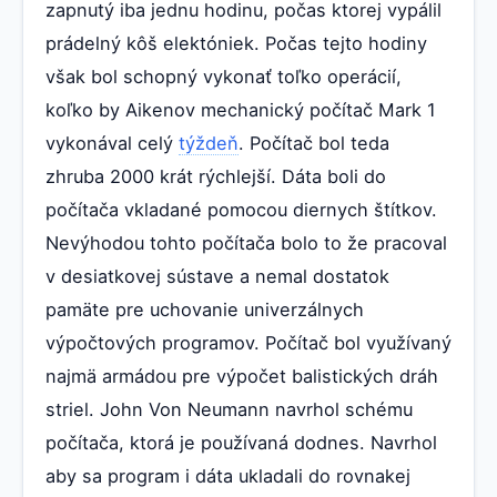
zapnutý iba jednu hodinu, počas ktorej vypálil
prádelný kôš elektóniek. Počas tejto hodiny
však bol schopný vykonať toľko operácií,
koľko by Aikenov mechanický počítač Mark 1
vykonával celý
týždeň
. Počítač bol teda
zhruba 2000 krát rýchlejší. Dáta boli do
počítača vkladané pomocou diernych štítkov.
Nevýhodou tohto počítača bolo to že pracoval
v desiatkovej sústave a nemal dostatok
pamäte pre uchovanie univerzálnych
výpočtových programov. Počítač bol využívaný
najmä armádou pre výpočet balistických dráh
striel. John Von Neumann navrhol schému
počítača, ktorá je používaná dodnes. Navrhol
aby sa program i dáta ukladali do rovnakej