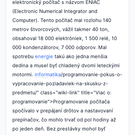
elektronický počítač s názvom ENIAC
(Electronic Numerical Integrator and
Computer). Tento počítač mal rozlohu 140
metrov štvorcových, vážil takmer 40 ton,
obsahoval 18 000 elektróniek, 1 500 relé, 10
000 kondenzátorov, 7 000 odporov. Mal
spotrebu
energie
takú ako jedna menšia
dedina a musel byť chladený dvomi leteckými
motormi.
informatika
/programovanie-pokus-o-
vypracovanie-poziadaviek-na-skusku-z-
predmetu/" class="wiki-link" title="Viac o:
programovanie">Programovanie počítača
spočívalo v prepájaní drôtov a nastavovaní
prepínačov, čo mohlo trvať od pol hodiny až
po jeden deň. Bez prestávky mohol byť