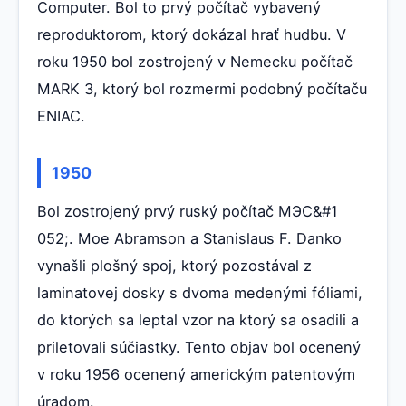
Computer. Bol to prvý počítač vybavený
reproduktorom, ktorý dokázal hrať hudbu. V
roku 1950 bol zostrojený v Nemecku počítač
MARK 3, ktorý bol rozmermi podobný počítaču
ENIAC.
1950
Bol zostrojený prvý ruský počítač МЭС&#1
052;. Moe Abramson a Stanislaus F. Danko
vynašli plošný spoj, ktorý pozostával z
laminatovej dosky s dvoma medenými fóliami,
do ktorých sa leptal vzor na ktorý sa osadili a
priletovali súčiastky. Tento objav bol ocenený
v roku 1956 ocenený americkým patentovým
úradom.