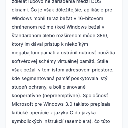
zdieľať ľubovoľné zariadenia medzi DOS
oknami. Čo je však dôležitejšie, aplikácie pre
Windows mohli teraz bežať v 16-bitovom
chránenom režime (keď Windows bežal v
štandardnom alebo rozšírenom móde 386),
ktorý im dával prístup k niekoľkým
megabajtom pamäti a ostránil nutnosť použitia
softvérovej schémy virtuálnej pamäti. Stále
však bežali v tom istom adresovom priestore,
kde segmentovaná pamäť poskytovala istý
stupeň ochrany, a boli plánované
kooperatívne (nepreemptívne). Spoločnosť
Microsoft pre Windows 3.0 takisto prepísala
kritické operácie z jazyka C do jazyka
symbolických inštrukcií (asemblera), čo túto