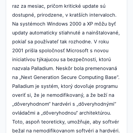
raz za mesiac, pričom kritické update sú
dostupné, prirodzene, v kratších intervaloch.
Na systémoch Windows 2000 a XP môžu byť
updaty automaticky stiahnuté a nainštalované,
pokiaľ sa používateľ tak rozhodne. V roku
2001 prišla spoločnosť Microsoft s novou
iniciatívou týkajucou sa bezpečnosti, ktorú
nazvala Palladium. Neskôr bola premenovaná
na „Next Generation Secure Computing Base“.
Palladium je systém, ktorý dovoľuje programu
overiť si, že je nemodifikovaný, a že beží na
„dôveryhodnom“ hardvéri s „dôveryhodnými“
ovládačmi a „dôveryhodnou“ architektúrou.
Toto, aspoň teoreticky, umožňuje, aby softvér
bežal na nemodifikovanom softvéri a hardvéri.