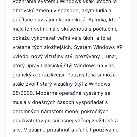
Rozhranie systému Windows však umožnilo
obrovskú zmenu v spôsobe, akým ľudia a
počítače navzájom komunikujú. Aj ľudia, ktorí
majú len veľmi málo skúseností s počítačmi,
dokážu vykonávať veľmi veľa úloh, a to aj
vrátane tých zložitejších. Systém Windows XP
uviedol nový vizuálny štýl prezývaný „Luna“,
ktorý upravil klasický štýl Windows na viac
grafický a príťažlivejší. Používatelia si môžu
stále zvoliť starý vizuálny štýl z Windows
95/2000. Moderné operačné systémy sa
musia v dnešných časoch vysporiadať s
ohromných nárastom menej pokročilých
používateľov pri súčasnej väčšej zložitosti a
sile. V záujme pritiahnuť a uľahčiť používanie