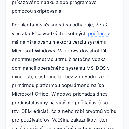
príkazového riadku alebo programovo
pomocou skriptovania.
Popularita V súčasnosti sa odhaduje, že až
viac ako 90% všetkých osobných
počítačov
má nainštalovanú niektorú verziu systému
Microsoft Windows. Windows dosiahol túto
enormnú penetráciu trhu čiastočne vďaka
dominancii operačného systému MS-DOS v
minulosti, čiastočne taktiež z dôvodu, že je
primárnou platformou populárneho balíka
Microsoft Office. Windows prichádza dnes
predinštalovaný na väčšine počítačov (ako
tzv. OEM edícia), čo z neho robí prvotnú voľbu
pre používateľov. Väčšina zákazníkov, ktorí
chcú používať iný operačný systém, nezmaže