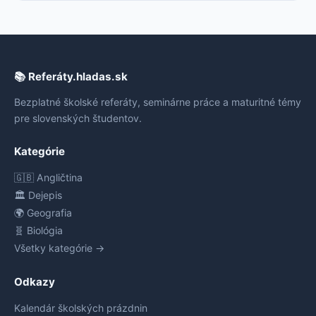
📚 Referáty.hladas.sk
Bezplatné školské referáty, seminárne práce a maturitné témy
pre slovenských študentov.
Kategórie
🇬🇧 Angličtina
🏛️ Dejepis
🌍 Geografia
🧬 Biológia
Všetky kategórie →
Odkazy
Kalendár školských prázdnin