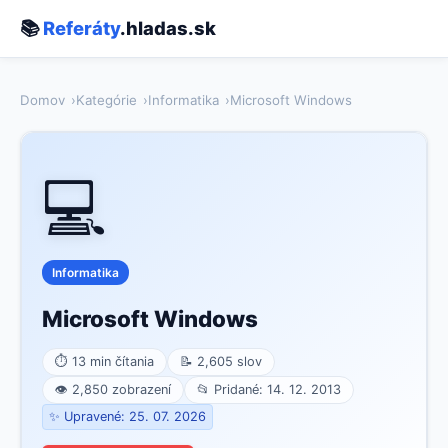
📚
Referáty
.hladas.sk
Domov
Kategórie
Informatika
Microsoft Windows
💻
Informatika
Microsoft Windows
⏱ 13 min čítania
📝 2,605 slov
👁 2,850 zobrazení
📂 Pridané: 14. 12. 2013
✨ Upravené: 25. 07. 2026