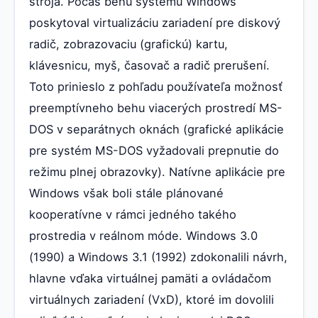
stroja. Počas behu systému Windows
poskytoval virtualizáciu zariadení pre diskový
radič, zobrazovaciu (grafickú) kartu,
klávesnicu, myš, časovač a radič prerušení.
Toto prinieslo z pohľadu používateľa možnosť
preemptívneho behu viacerých prostredí MS-
DOS v separátnych oknách (grafické aplikácie
pre systém MS-DOS vyžadovali prepnutie do
režimu plnej obrazovky). Natívne aplikácie pre
Windows však boli stále plánované
kooperatívne v rámci jedného takého
prostredia v reálnom móde. Windows 3.0
(1990) a Windows 3.1 (1992) zdokonalili návrh,
hlavne vďaka virtuálnej pamäti a ovládačom
virtuálnych zariadení (VxD), ktoré im dovolili