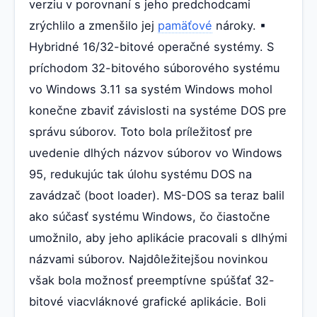
verziu v porovnaní s jeho predchodcami
zrýchlilo a zmenšilo jej
pamäťové
nároky. ▪
Hybridné 16/32-bitové operačné systémy. S
príchodom 32-bitového súborového systému
vo Windows 3.11 sa systém Windows mohol
konečne zbaviť závislosti na systéme DOS pre
správu súborov. Toto bola príležitosť pre
uvedenie dlhých názvov súborov vo Windows
95, redukujúc tak úlohu systému DOS na
zavádzač (boot loader). MS-DOS sa teraz balil
ako súčasť systému Windows, čo čiastočne
umožnilo, aby jeho aplikácie pracovali s dlhými
názvami súborov. Najdôležitejšou novinkou
však bola možnosť preemptívne spúšťať 32-
bitové viacvláknové grafické aplikácie. Boli