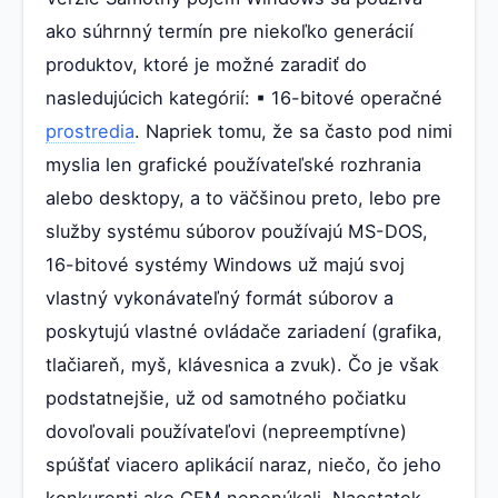
ako súhrnný termín pre niekoľko generácií
produktov, ktoré je možné zaradiť do
nasledujúcich kategórií: ▪ 16-bitové operačné
prostredia
. Napriek tomu, že sa často pod nimi
myslia len grafické používateľské rozhrania
alebo desktopy, a to väčšinou preto, lebo pre
služby systému súborov používajú MS-DOS,
16-bitové systémy Windows už majú svoj
vlastný vykonávateľný formát súborov a
poskytujú vlastné ovládače zariadení (grafika,
tlačiareň, myš, klávesnica a zvuk). Čo je však
podstatnejšie, už od samotného počiatku
dovoľovali používateľovi (nepreemptívne)
spúšťať viacero aplikácií naraz, niečo, čo jeho
konkurenti ako GEM neponúkali. Naostatok