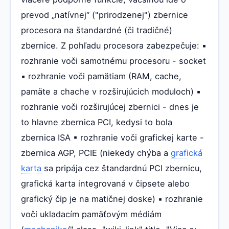
prevod „natívnej“ ("prirodzenej") zbernice
procesora na štandardné (či tradičné)
zbernice. Z pohľadu procesora zabezpečuje: ▪
rozhranie voči samotnému procesoru - socket
▪ rozhranie voči pamätiam (RAM, cache,
pamäte a chache v rozširujúcich moduloch) ▪
rozhranie voči rozširujúcej zbernici - dnes je
to hlavne zbernica PCI, kedysi to bola
zbernica ISA ▪ rozhranie voči grafickej karte -
zbernica AGP, PCIE (niekedy chýba a
grafická
karta
sa pripája cez štandardnú PCI zbernicu,
grafická karta integrovaná v čipsete alebo
grafický čip je na matičnej doske) ▪ rozhranie
voči ukladacím pamäťovým médiám