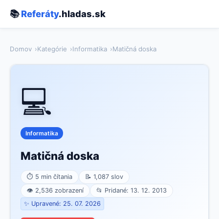
📚
Referáty
.hladas.sk
Domov
Kategórie
Informatika
Matičná doska
💻
Informatika
Matičná doska
⏱ 5 min čítania
📝 1,087 slov
👁 2,536 zobrazení
📂 Pridané: 13. 12. 2013
✨ Upravené: 25. 07. 2026