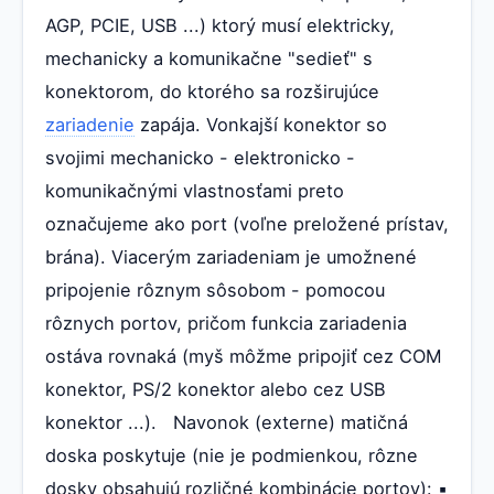
AGP, PCIE, USB ...) ktorý musí elektricky,
mechanicky a komunikačne "sedieť" s
konektorom, do ktorého sa rozširujúce
zariadenie
zapája. Vonkajší konektor so
svojimi mechanicko - elektronicko -
komunikačnými vlastnosťami preto
označujeme ako port (voľne preložené prístav,
brána). Viacerým zariadeniam je umožnené
pripojenie rôznym sôsobom - pomocou
rôznych portov, pričom funkcia zariadenia
ostáva rovnaká (myš môžme pripojiť cez COM
konektor, PS/2 konektor alebo cez USB
konektor ...). Navonok (externe) matičná
doska poskytuje (nie je podmienkou, rôzne
dosky obsahujú rozličné kombinácie portov): ▪