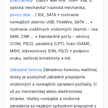
(
mechanika
/" class="wiki-link" title="Viac o:
optická mechanika">optická mechanika,
pevný disk
...) IDE, SATA ▪ rozhranie
vonkajších zberníc USB, FireWire, SATA ... ▪
rozhranie zvláštnych vnútorných zberníc - rise
AMR, CNR ... ▪ štandardné porty - sériový
(COM, PS/2), paralelný (LPT), hrací (GAME,
MIDI), klávesnicový (DIN, PS/2) ▪ podporu
zvuku, sieťovej konektivity a iné.
Základné funkcie
Základnou funkciou matičnej
dosky je poskytnúť základné prepojenie
vnútorných a vonkajších zariadení počítača, či
už po mechanickej alebo elektronickej
stránke. Vśetky vonkajšie a vnútorné
zariadenia sú nejakým spôsobom prepojené s