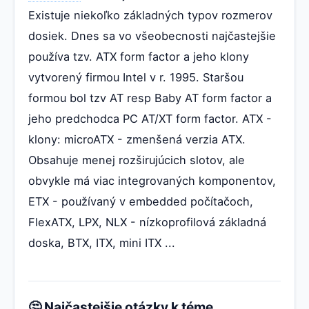
Existuje niekoľko základných typov rozmerov
dosiek. Dnes sa vo všeobecnosti najčastejšie
používa tzv. ATX form factor a jeho klony
vytvorený firmou Intel v r. 1995. Staršou
formou bol tzv AT resp Baby AT form factor a
jeho predchodca PC AT/XT form factor. ATX -
klony: microATX - zmenšená verzia ATX.
Obsahuje menej rozširujúcich slotov, ale
obvykle má viac integrovaných komponentov,
ETX - používaný v embedded počítačoch,
FlexATX, LPX, NLX - nízkoprofilová základná
doska, BTX, ITX, mini ITX ...
🤔 Najčastejšie otázky k téme