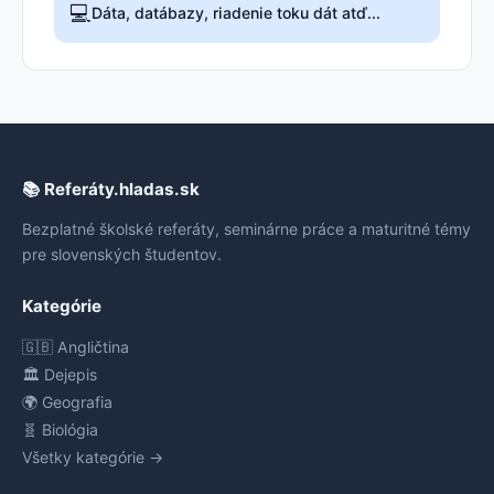
💻
Dáta, datábazy, riadenie toku dát atď...
📚 Referáty.hladas.sk
Bezplatné školské referáty, seminárne práce a maturitné témy
pre slovenských študentov.
Kategórie
🇬🇧 Angličtina
🏛️ Dejepis
🌍 Geografia
🧬 Biológia
Všetky kategórie →