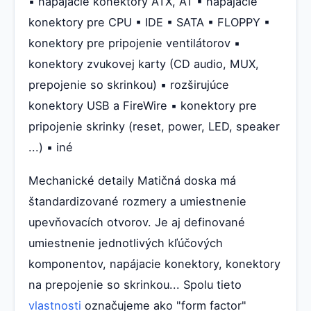
▪ napájacie konektory ATX, AT ▪ napájacie
konektory pre CPU ▪ IDE ▪ SATA ▪ FLOPPY ▪
konektory pre pripojenie ventilátorov ▪
konektory zvukovej karty (CD audio, MUX,
prepojenie so skrinkou) ▪ rozširujúce
konektory USB a FireWire ▪ konektory pre
pripojenie skrinky (reset, power, LED, speaker
...) ▪ iné
Mechanické detaily Matičná doska má
štandardizované rozmery a umiestnenie
upevňovacích otvorov. Je aj definované
umiestnenie jednotlivých kľúčových
komponentov, napájacie konektory, konektory
na prepojenie so skrinkou... Spolu tieto
vlastnosti
označujeme ako "form factor"