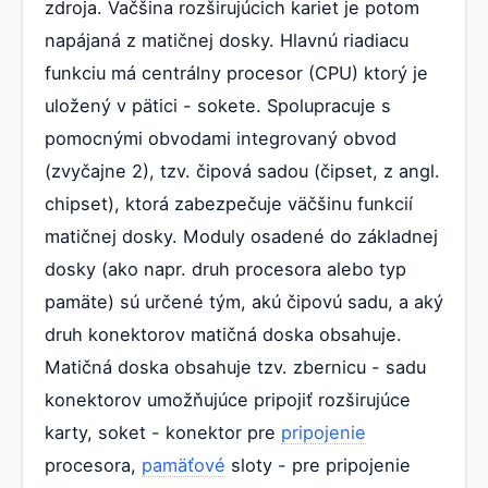
zdroja. Vačšina rozširujúcich kariet je potom
napájaná z matičnej dosky. Hlavnú riadiacu
funkciu má centrálny procesor (CPU) ktorý je
uložený v pätici - sokete. Spolupracuje s
pomocnými obvodami integrovaný obvod
(zvyčajne 2), tzv. čipová sadou (čipset, z angl.
chipset), ktorá zabezpečuje väčšinu funkcií
matičnej dosky. Moduly osadené do základnej
dosky (ako napr. druh procesora alebo typ
pamäte) sú určené tým, akú čipovú sadu, a aký
druh konektorov matičná doska obsahuje.
Matičná doska obsahuje tzv. zbernicu - sadu
konektorov umožňujúce pripojiť rozširujúce
karty, soket - konektor pre
pripojenie
procesora,
pamäťové
sloty - pre pripojenie