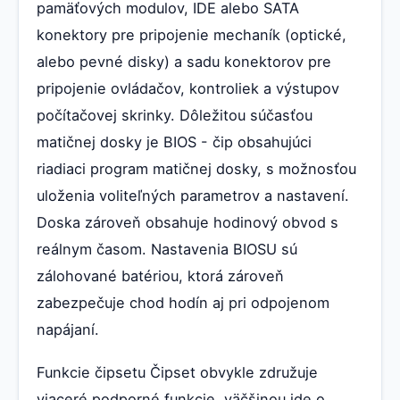
pamäťových modulov, IDE alebo SATA
konektory pre pripojenie mechaník (optické,
alebo pevné disky) a sadu konektorov pre
pripojenie ovládačov, kontroliek a výstupov
počítačovej skrinky. Dôležitou súčasťou
matičnej dosky je BIOS - čip obsahujúci
riadiaci program matičnej dosky, s možnosťou
uloženia voliteľných parametrov a nastavení.
Doska zároveň obsahuje hodinový obvod s
reálnym časom. Nastavenia BIOSU sú
zálohované batériou, ktorá zároveň
zabezpečuje chod hodín aj pri odpojenom
napájaní.
Funkcie čipsetu Čipset obvykle združuje
viaceré podporné funkcie, väčšinou ide o