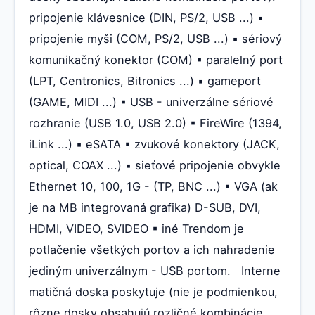
pripojenie klávesnice (DIN, PS/2, USB ...) ▪
pripojenie myši (COM, PS/2, USB ...) ▪ sériový
komunikačný konektor (COM) ▪ paralelný port
(LPT, Centronics, Bitronics ...) ▪ gameport
(GAME, MIDI ...) ▪ USB - univerzálne sériové
rozhranie (USB 1.0, USB 2.0) ▪ FireWire (1394,
iLink ...) ▪ eSATA ▪ zvukové konektory (JACK,
optical, COAX ...) ▪ sieťové pripojenie obvykle
Ethernet 10, 100, 1G - (TP, BNC ...) ▪ VGA (ak
je na MB integrovaná grafika) D-SUB, DVI,
HDMI, VIDEO, SVIDEO ▪ iné Trendom je
potlačenie všetkých portov a ich nahradenie
jediným univerzálnym - USB portom. Interne
matičná doska poskytuje (nie je podmienkou,
rôzne dosky obsahujú rozličné kombinácie