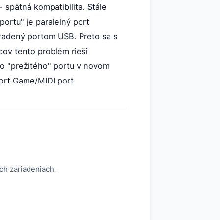
- spätná kompatibilita. Stále
portu" je paralelný port
ahradený portom USB. Preto sa s
ov tento problém rieši
to "prežitého" portu v novom
port Game/MIDI port
ých zariadeniach.