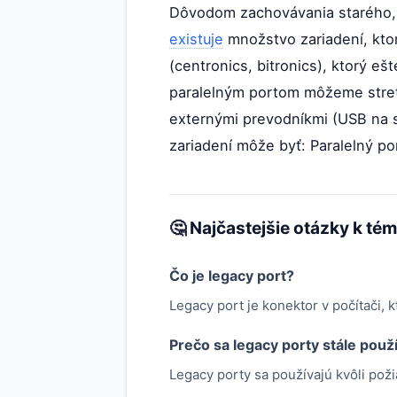
Dôvodom zachovávania starého, 
existuje
množstvo zariadení, ktor
(centronics, bitronics), ktorý eš
paralelným portom môžeme stret
externými prevodníkmi (USB na sé
zariadení môže byť: Paralelný po
🤔 Najčastejšie otázky k té
Čo je legacy port?
Legacy port je konektor v počítači, 
Prečo sa legacy porty stále použ
Legacy porty sa používajú kvôli poži