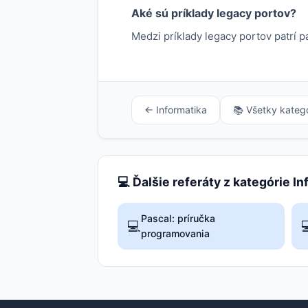
Aké sú príklady legacy portov?
Medzi príklady legacy portov patrí pa
← Informatika
📚 Všetky kateg
💻 Ďalšie referáty z kategórie I
Pascal: príručka
💻

programovania