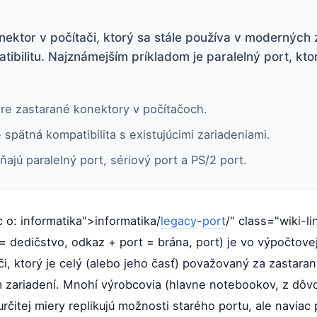
nektor v počítači, ktorý sa stále používa v moderných 
ibilitu. Najznámejším príkladom je paralelný port, kto
re zastarané konektory v počítačoch.
spätná kompatibilita s existujúcimi zariadeniami.
ňajú paralelný port, sériový port a PS/2 port.
ac o: informatika">informatika/
legacy
-
port
/" class="wiki-li
= dedičstvo, odkaz + port = brána, port) je vo výpočtove
či, ktorý je celý (alebo jeho časť) považovaný za zastara
zariadení. Mnohí výrobcovia (hlavne notebookov, z dôvo
rčitej miery replikujú možnosti starého portu, ale naviac