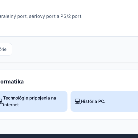
ralelný port, sériový port a PS/2 port.
órie
nformatika
Technológie pripojenia na

💻
História PC.
internet