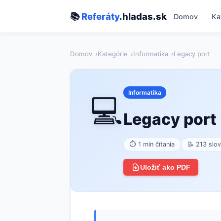
📚
Referáty
.hladas.sk
Domov
Ka
Domov
Kategórie
Informatika
Legacy port
Informatika
💻
Legacy port
⏱ 1 min čítania
📝 213 slov
Uložiť ako PDF