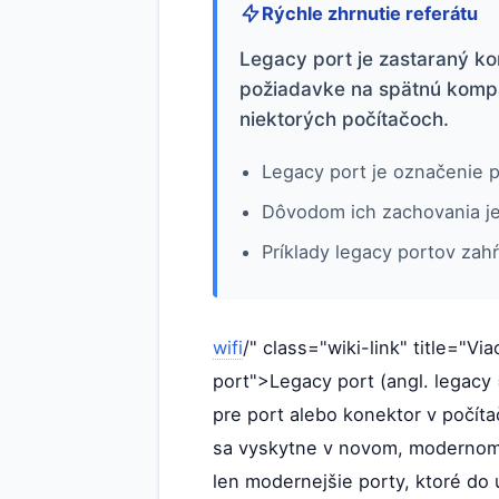
Rýchle zhrnutie referátu
Legacy port je zastaraný ko
požiadavke na spätnú kompat
niektorých počítačoch.
Legacy port je označenie p
Dôvodom ich zachovania je 
Príklady legacy portov zahŕ
wifi
/" class="wiki-link" title="Vi
port">Legacy port (angl. legacy 
pre port alebo konektor v počíta
sa vyskytne v novom, modernom 
len modernejšie porty, ktoré do u