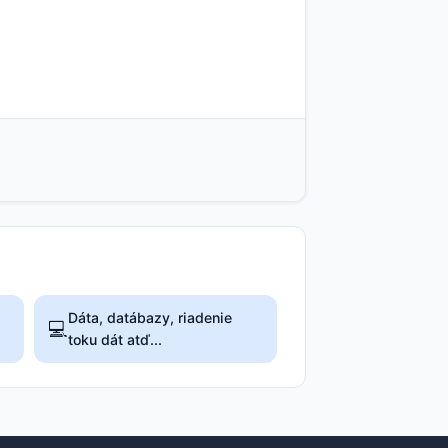
Dáta, datábazy, riadenie
💻
toku dát atď...