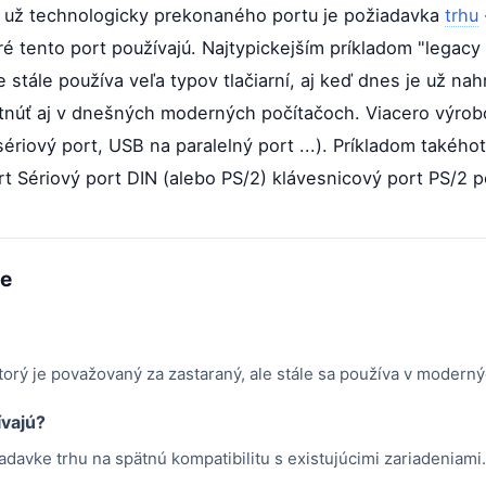
už technologicky prekonaného portu je požiadavka
trhu
é tento port používajú. Najtypickejším príkladom "legacy 
te stále používa veľa typov tlačiarní, aj keď dnes je už n
núť aj v dnešných moderných počítačoch. Viacero výrobc
riový port, USB na paralelný port ...). Príkladom takého
rt Sériový port DIN (alebo PS/2) klávesnicový port PS/2 
me
ktorý je považovaný za zastaraný, ale stále sa používa v modern
ívajú?
adavke trhu na spätnú kompatibilitu s existujúcimi zariadeniami.