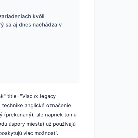
zariadeniach kvôli
rý sa aj dnes nachádza v
nk" title="Viac o: legacy
j technike anglické označenie
ný (prekonaný), ale napriek tomu
du úspory miesta) už používajú
 poskytujú viac možností.