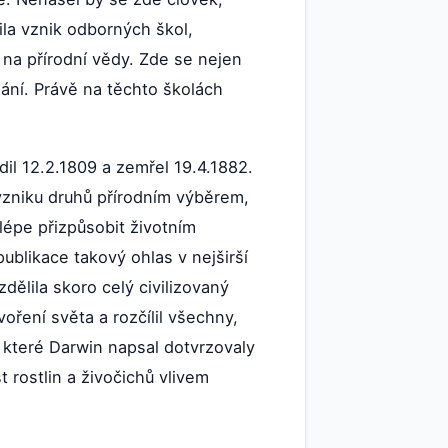
ila vznik odborných škol,
 na přírodní vědy. Zde se nejen
ání. Právě na těchto školách
dil 12.2.1809 a zemřel 19.4.1882.
 vzniku druhů přírodním výběrem,
jlépe přizpůsobit životním
blikace takový ohlas v nejširší
dělila skoro celý civilizovaný
voření světa a rozčílil všechny,
y, které Darwin napsal dotvrzovaly
 rostlin a živočichů vlivem