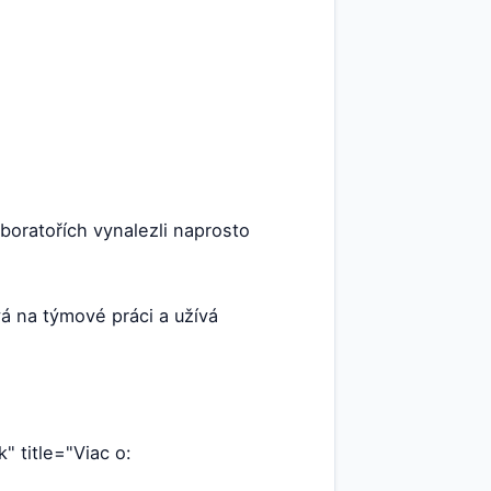
boratořích vynalezli naprosto
á na týmové práci a užívá
k" title="Viac o: