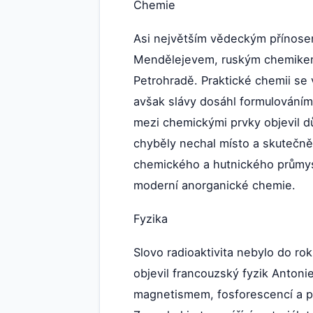
Chemie
Asi největším vědeckým přínosem
Mendělejevem, ruským chemikem, 
Petrohradě. Praktické chemii se
avšak slávy dosáhl formulováním
mezi chemickými prvky objevil důl
chyběly nechal místo a skutečně 
chemického a hutnického průmysl
moderní anorganické chemie.
Fyzika
Slovo radioaktivita nebylo do ro
objevil francouzský fyzik Antoni
magnetismem, fosforescencí a po