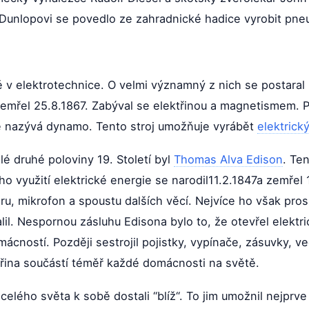
 Dunlopovi se povedlo ze zahradnické hadice vyrobit pne
é v elektrotechnice. O velmi významný z nich se postaral 
zemřel 25.8.1867. Zabýval se elektřinou a magnetismem. P
se nazývá dynamo. Tento stroj umožňuje vyrábět
elektrick
é druhé poloviny 19. Století byl
Thomas Alva Edison
. Te
ho využití elektrické energie se narodil11.2.1847a zemřel
ru, mikrofon a spoustu dalších věcí. Nejvíce ho však prosl
il. Nespornou zásluhu Edisona bylo to, že otevřel elektri
ácností. Později sestrojil pojistky, vypínače, zásuvky, v
třina součástí téměř každé domácnosti na světě.
celého světa k sobě dostali “blíž“. To jim umožnil nejprv