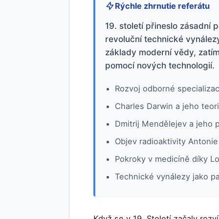
Rýchle zhrnutie referátu
19. století přineslo zásadní
revoluční technické vynálezy
základy moderní vědy, zatím
pomocí nových technologií.
Rozvoj odborné specializace 
Charles Darwin a jeho teori
Dmitrij Mendělejev a jeho 
Objev radioaktivity Antoni
Pokroky v medicíně díky Lo
Technické vynálezy jako pa
Když se v 19. Století začaly roz