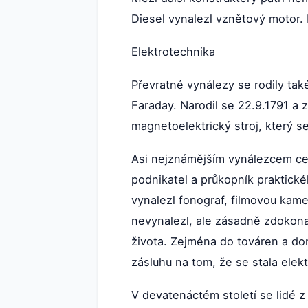
Diesel vynalezl vznětový motor.
Elektrotechnika
Převratné vynálezy se rodily tak
Faraday. Narodil se 22.9.1791 a 
magnetoelektrický stroj, který 
Asi nejznámějším vynálezcem cel
podnikatel a průkopník praktické
vynalezl fonograf, filmovou kame
nevynalezl, ale zásadně zdokonal
života. Zejména do továren a dom
zásluhu na tom, že se stala elek
V devatenáctém století se lidé z 