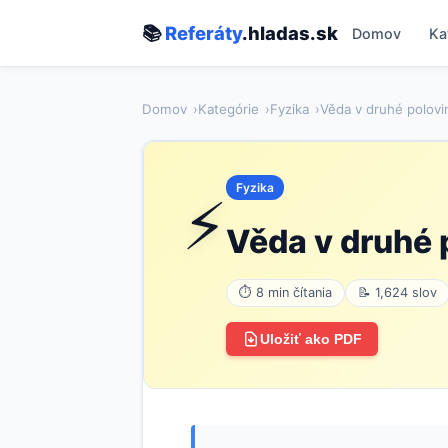
📚
Referáty
.hladas.sk
Domov
Ka
Domov
Kategórie
Fyzika
Věda v druhé polovin
Fyzika
⚡
Věda v druhé p
⏱ 8 min čítania
📝 1,624 slov
Uložiť ako PDF