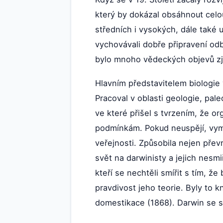
který by dokázal obsáhnout celou
středních i vysokých, dále také 
vychovávali dobře připravení odb
bylo mnoho vědeckých objevů zji
Hlavním představitelem biologie v
Pracoval v oblasti geologie, pal
ve které přišel s tvrzením, že or
podmínkám. Pokud neuspějí, vymí
veřejnosti. Způsobila nejen převr
svět na darwinisty a jejich nesmi
kteří se nechtěli smířit s tím, ž
pravdivost jeho teorie. Byly to k
domestikace (1868). Darwin se st