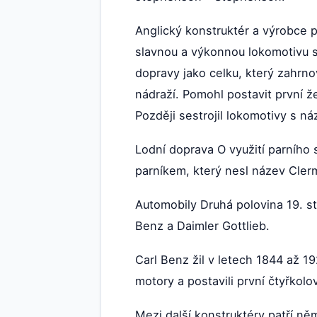
Anglický konstruktér a výrobce p
slavnou a výkonnou lokomotivu s
dopravy jako celku, který zahrno
nádraží. Pomohl postavit první ž
Později sestrojil lokomotivy s n
Lodní doprava O využití parního s
parníkem, který nesl název Cler
Automobily Druhá polovina 19. st
Benz a Daimler Gottlieb.
Carl Benz žil v letech 1844 až 1
motory a postavili první čtyřkol
Mezi další konstruktéry patří n