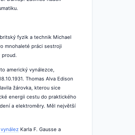
umatiku.
britský fyzik a technik Michael
o mnohaleté práci sestroji
ý
proud.
nto americký vynálezce,
 18.10.1931. Thomas Alva Edison
avila žárovka, kterou sice
cké energii cestu do praktického
edení a elektroměry. Měl největší
e
vynález
Karla F. Gausse a