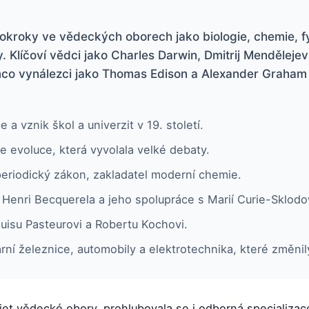
 pokroky ve vědeckých oborech jako biologie, chemie, f
. Klíčoví vědci jako Charles Darwin, Dmitrij Mendělejev 
co vynálezci jako Thomas Edison a Alexander Graham B
a vznik škol a univerzit v 19. století.
e evoluce, která vyvolala velké debaty.
periodický zákon, zakladatel moderní chemie.
e Henri Becquerela a jeho spolupráce s Marií Curie-Sklod
uisu Pasteurovi a Robertu Kochovi.
rní železnice, automobily a elektrotechnika, které změni
víjet vědecké obory, prohlubovala se i odborná specializa