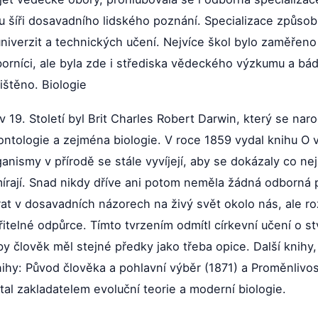
 šíři dosavadního lidského poznání. Specializace způsob
univerzit a technických učení. Nejvíce škol bylo zaměřeno
orníci, ale byla zde i střediska vědeckého výzkumu a bád
štěno. Biologie
 19. Století byl Brit Charles Robert Darwin, který se naro
eontologie a zejména biologie. V roce 1859 vydal knihu O
ganismy v přírodě se stále vyvíjejí, aby se dokázaly co ne
rají. Snad nikdy dříve ani potom neměla žádná odborná pu
at v dosavadních názorech na živý svět okolo nás, ale roz
řitelné odpůrce. Tímto tvrzením odmítl církevní učení o st
e by člověk měl stejné předky jako třeba opice. Další knih
nihy: Původ člověka a pohlavní výběr (1871) a Proměnlivost
al zakladatelem evoluční teorie a moderní biologie.