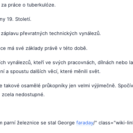
za práce o tuberkulóze.
y 19. Století.
u záplavu převratných technických vynálezů.
ace má své základy právě v této době.
ch vynálezců, kteří ve svých pracovnách, dílnách nebo la
ení a spoustu dalších věcí, které měnili svět.
e takové osamělé průkopníky jen velmi výjimečně. Spočív
m zcela nedostupné.
m parní železnice se stal George
faraday
/" class="wiki-lin