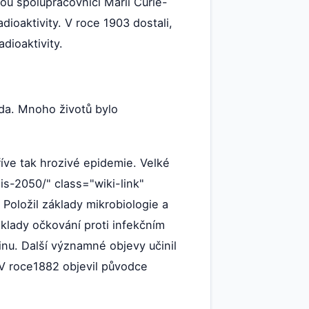
dou spolupracovnicí Marií Curie-
ioaktivity. V roce 1903 dostali,
dioaktivity.
ěda. Mnoho životů bylo
říve tak hrozivé epidemie. Velké
is-2050/" class="wiki-link"
 Položil základy mikrobiologie a
klady očkování proti infekčním
nu. Další významné objevy učinil
. V roce1882 objevil původce