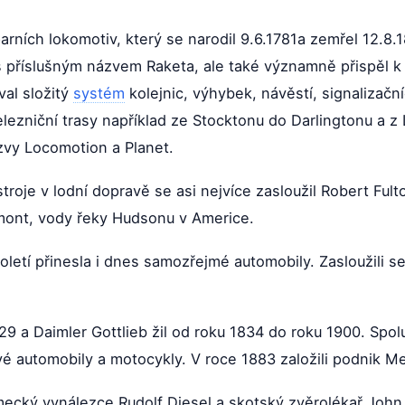
arních lokomotiv, který se narodil 9.6.1781a zemřel 12.8
 příslušným názvem Raketa, ale také významně přispěl k 
val složitý
systém
kolejnic, výhybek, návěstí, signalizačn
elezniční trasy například ze Stocktonu do Darlingtonu a 
ázvy Locomotion a Planet.
troje v lodní dopravě se asi nejvíce zasloužil Robert Fulto
mont, vody řeky Hudsonu v Americe.
oletí přinesla i dnes samozřejmé automobily. Zasloužili se
929 a Daimler Gottlieb žil od roku 1834 do roku 1900. Spo
ové automobily a motocykly. V roce 1883 založili podnik 
ěmecký vynálezce Rudolf Diesel a skotský zvěrolékař John