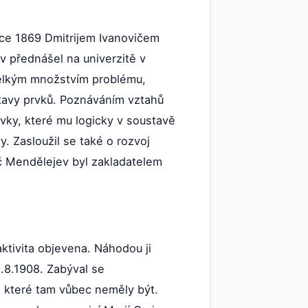
oce 1869 Dmitrijem Ivanovičem
 přednášel na univerzitě v
velkým množstvím problému,
stavy prvků. Poznáváním vztahů
rvky, které mu logicky v soustavě
. Zasloužil se také o rozvoj
ič Mendělejev byl zakladatelem
ktivita objevena. Náhodou ji
5.8.1908. Zabýval se
, které tam vůbec neměly být.