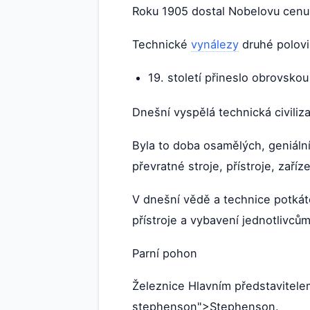
Roku 1905 dostal Nobelovu cenu 
Technické
vynálezy
druhé polovin
19. století přineslo obrovsko
Dnešní vyspělá technická civiliz
Byla to doba osamělých, geniální
převratné stroje, přístroje, zaříz
V dnešní vědě a technice potkát
přístroje a vybavení jednotlivců
Parní pohon
Železnice Hlavním představitele
stephenson">Stephenson.