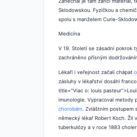
Zanechal je tam zářící materiál,
Sklodowskou. Fyzičkou a chemičko
spolu s manželem Curie-Sklodows
Medicína
V 19. Století se zásadní pokrok 
zachráněno přísným dodržováním
Lékaři i veřejnost začali chápat
o
zásluhy v lékařství dosáhl fran
title="Viac o: louis pasteur">Lou
imunologie. Vypracoval metody p
chorobám
. Zvláštním postupem s
německý lékař Robert Koch. Žil v
tuberkulózy a v roce 1883 choler