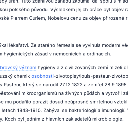
 tedy uran. Tuto zdánlivou záhadu zkoumal dál spolu s mla
u polského původu. Výsledkem jejich práce byl objev rad
ké Pierrem Curiem, Nobelovu cenu za objev přirozené ra
týkal lékařství. Ze starého řemesla se vyvinula moderní v
 hygienických zásad v nemocnicích a ordinacích.
brovský
význam
hygieny a z civilizovaných zemí mizeli d
couzský chemik
osobnosti
-zivotopisy/louis-pasteur-zivotop
is Pasteur, který se narodil 27.12.1822 a zemřel 28.9.1895.
ěstování mikroorganismů na živných půdách a vytvořil zá
e mu podařilo porazit dosud neúprosně smrtelnou vztekli
 letech 1843-1910. Zabýval se bakteriologií a imunologií
y. Koch byl jedním z hlavních zakladatelů mikrobiologie.