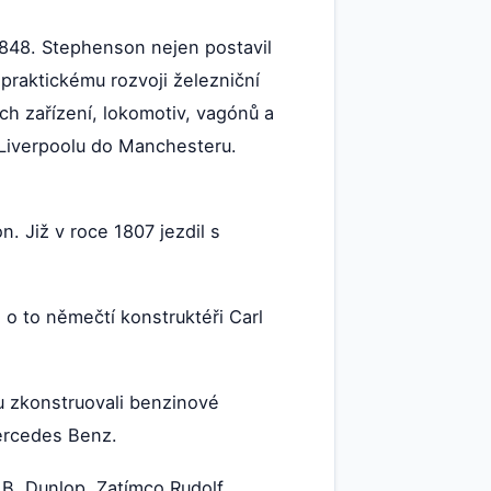
.1848. Stephenson nejen postavil
praktickému rozvoji železniční
ích zařízení, lokomotiv, vagónů a
z Liverpoolu do Manchesteru.
n. Již v roce 1807 jezdil s
 o to němečtí konstruktéři Carl
lu zkonstruovali benzinové
Mercedes Benz.
 B. Dunlop. Zatímco Rudolf