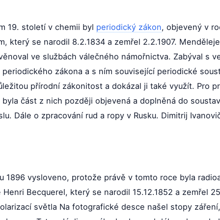
 19. století v chemii byl
periodický zákon
, objevený v r
který se narodil 8.2.1834 a zemřel 2.2.1907. Mendělejev
 věnoval ve službách válečného námořnictva. Zabýval s 
 periodického zákona a s ním související periodické sou
ežitou přírodní zákonitost a dokázal ji také využít. Pro p
byla část z nich později objevená a doplněná do soustavy
u. Dále o zpracování rud a ropy v Rusku. Dimitrij Ivanov
ku 1896 vysloveno, protože právě v tomto roce byla radioa
e Henri Becquerel, který se narodil 15.12.1852 a zemřel 2
larizací světla Na fotografické desce našel stopy záření