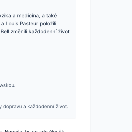
yzika a medicína, a také
a Louis Pasteur položili
ell změnili každodenní život
owskou.
ly dopravu a každodenní život.
ce. Nenašel by se zde člověk,