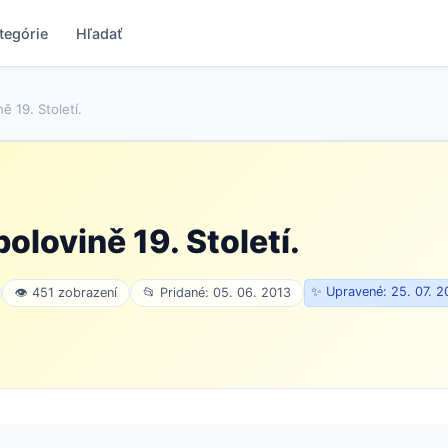
tegórie
Hľadať
ě 19. Století.
olovině 19. Století.
✨ Upravené: 25. 07. 
👁 451 zobrazení
📂 Pridané: 05. 06. 2013