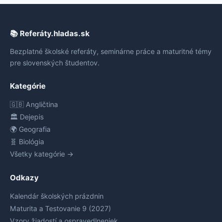
📚 Referáty.hladas.sk
Bezplatné školské referáty, seminárne práce a maturitné témy
pre slovenských študentov.
Kategórie
🇬🇧 Angličtina
🏛️ Dejepis
🌍 Geografia
🧬 Biológia
Všetky kategórie →
Odkazy
Kalendár školských prázdnin
Maturita a Testovanie 9 (2027)
Vzory žiadostí a ospravedlneniek