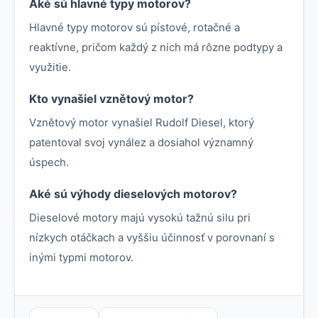
Aké sú hlavné typy motorov?
Hlavné typy motorov sú pístové, rotačné a
reaktívne, pričom každý z nich má rôzne podtypy a
využitie.
Kto vynašiel vznětový motor?
Vznětový motor vynašiel Rudolf Diesel, ktorý
patentoval svoj vynález a dosiahol významný
úspech.
Aké sú výhody dieselových motorov?
Dieselové motory majú vysokú tažnú silu pri
nízkych otáčkach a vyššiu účinnosť v porovnaní s
inými typmi motorov.