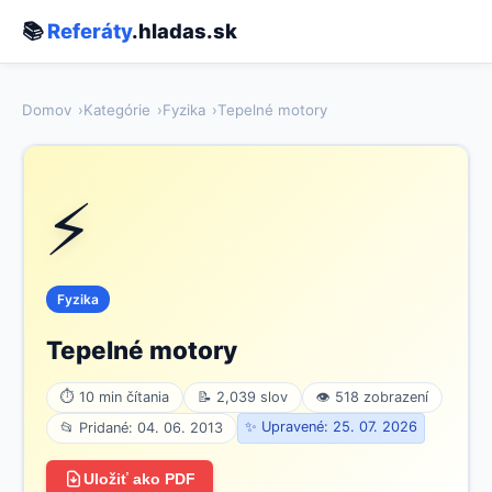
📚
Referáty
.hladas.sk
Domov
Kategórie
Fyzika
Tepelné motory
⚡
Fyzika
Tepelné motory
⏱ 10 min čítania
📝 2,039 slov
👁 518 zobrazení
✨ Upravené: 25. 07. 2026
📂 Pridané: 04. 06. 2013
Uložiť ako PDF