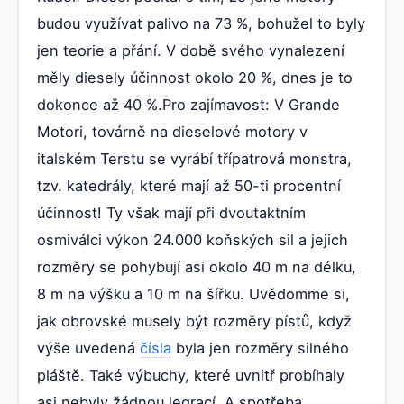
budou využívat palivo na 73 %, bohužel to byly
jen teorie a přání. V době svého vynalezení
měly diesely účinnost okolo 20 %, dnes je to
dokonce až 40 %.Pro zajímavost: V Grande
Motori, továrně na dieselové motory v
italském Terstu se vyrábí třípatrová monstra,
tzv. katedrály, které mají až 50-ti procentní
účinnost! Ty však mají při dvoutaktním
osmiválci výkon 24.000 koňských sil a jejich
rozměry se pohybují asi okolo 40 m na délku,
8 m na výšku a 10 m na šířku. Uvědomme si,
jak obrovské musely být rozměry pístů, když
výše uvedená
čísla
byla jen rozměry silného
pláště. Také výbuchy, které uvnitř probíhaly
asi nebyly žádnou legrací. A spotřeba