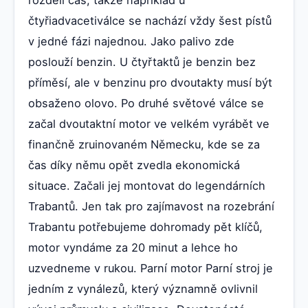
rozdělí čas, takže například u
čtyřiadvacetiválce se nachází vždy šest pístů
v jedné fázi najednou. Jako palivo zde
poslouží benzin. U čtyřtaktů je benzin bez
příměsí, ale v benzinu pro dvoutakty musí být
obsaženo olovo. Po druhé světové válce se
začal dvoutaktní motor ve velkém vyrábět ve
finančně zruinovaném Německu, kde se za
čas díky němu opět zvedla ekonomická
situace. Začali jej montovat do legendárních
Trabantů. Jen tak pro zajímavost na rozebrání
Trabantu potřebujeme dohromady pět klíčů,
motor vyndáme za 20 minut a lehce ho
uzvedneme v rukou. Parní motor Parní stroj je
jedním z vynálezů, který významně ovlivnil