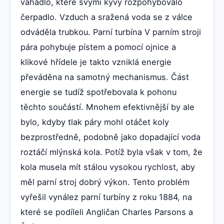
vahadlo, které svými kyvy rozpohybovalo
čerpadlo. Vzduch a sražená voda se z válce
odváděla trubkou. Parní turbína V parním stroji
pára pohybuje pístem a pomocí ojnice a
klikové hřídele je takto vzniklá energie
převáděna na samotný mechanismus. Část
energie se tudíž spotřebovala k pohonu
těchto součástí. Mnohem efektivnější by ale
bylo, kdyby tlak páry mohl otáčet koly
bezprostředně, podobně jako dopadající voda
roztáčí mlýnská kola. Potíž byla však v tom, že
kola musela mít stálou vysokou rychlost, aby
měl parní stroj dobrý výkon. Tento problém
vyřešil vynález parní turbíny z roku 1884, na
které se podíleli Angličan Charles Parsons a