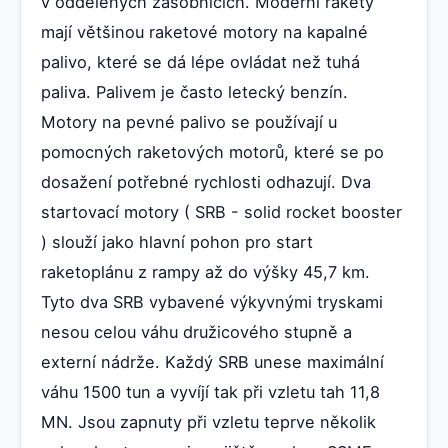
v oddělených zásobnících. Moderní rakety
mají většinou raketové motory na kapalné
palivo, které se dá lépe ovládat než tuhá
paliva. Palivem je často letecký benzín.
Motory na pevné palivo se používají u
pomocných raketových motorů, které se po
dosažení potřebné rychlosti odhazují. Dva
startovací motory ( SRB - solid rocket booster
) slouží jako hlavní pohon pro start
raketoplánu z rampy až do výšky 45,7 km.
Tyto dva SRB vybavené výkyvnými tryskami
nesou celou váhu družicového stupně a
externí nádrže. Každý SRB unese maximální
váhu 1500 tun a vyvíjí tak při vzletu tah 11,8
MN. Jsou zapnuty při vzletu teprve několik