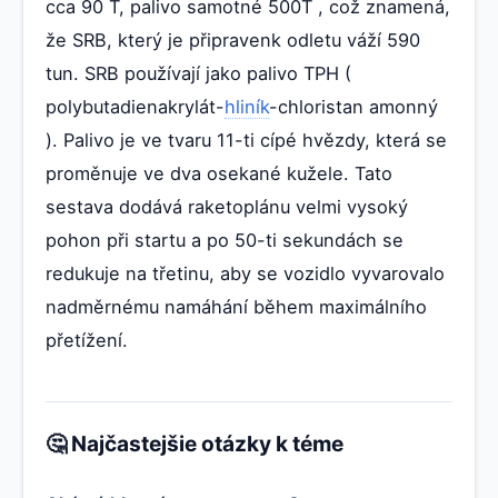
cca 90 T, palivo samotné 500T , což znamená,
že SRB, který je připravenk odletu váží 590
tun. SRB používají jako palivo TPH (
polybutadienakrylát-
hliník
-chloristan amonný
). Palivo je ve tvaru 11-ti cípé hvězdy, která se
proměnuje ve dva osekané kužele. Tato
sestava dodává raketoplánu velmi vysoký
pohon při startu a po 50-ti sekundách se
redukuje na třetinu, aby se vozidlo vyvarovalo
nadměrnému namáhání během maximálního
přetížení.
🤔 Najčastejšie otázky k téme