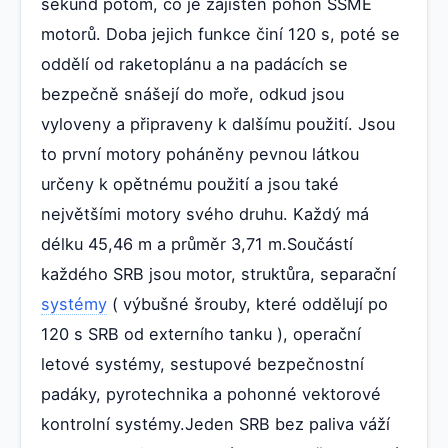
sekund potom, co je zajištěn pohon SSME
motorů. Doba jejich funkce činí 120 s, poté se
oddělí od raketoplánu a na padácích se
bezpečně snášejí do moře, odkud jsou
vyloveny a připraveny k dalšímu použití. Jsou
to první motory poháněny pevnou látkou
určeny k opětnému použití a jsou také
největšími motory svého druhu. Každý má
délku 45,46 m a průměr 3,71 m.Součástí
každého SRB jsou motor, struktůra, separační
systémy
( výbušné šrouby, které oddělují po
120 s SRB od externího tanku ), operační
letové systémy, sestupové bezpečnostní
padáky, pyrotechnika a pohonné vektorové
kontrolní systémy.Jeden SRB bez paliva váží