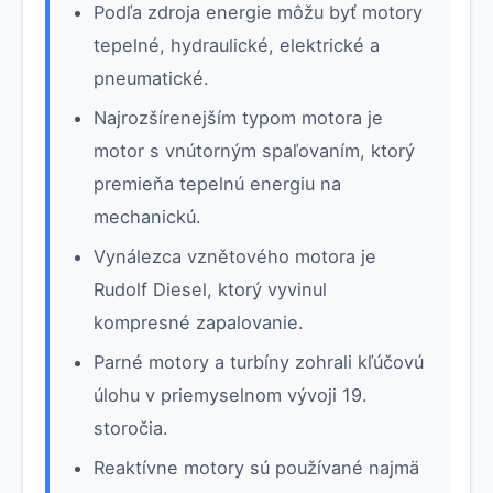
Podľa zdroja energie môžu byť motory
tepelné, hydraulické, elektrické a
pneumatické.
Najrozšírenejším typom motora je
motor s vnútorným spaľovaním, ktorý
premieňa tepelnú energiu na
mechanickú.
Vynálezca vznětového motora je
Rudolf Diesel, ktorý vyvinul
kompresné zapalovanie.
Parné motory a turbíny zohrali kľúčovú
úlohu v priemyselnom vývoji 19.
storočia.
Reaktívne motory sú používané najmä