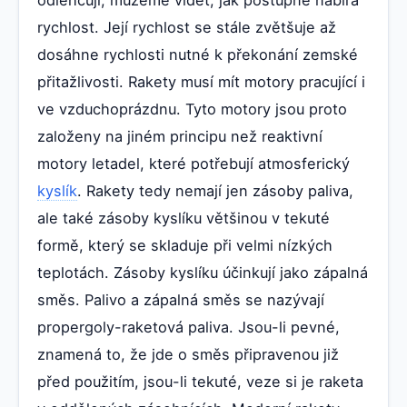
odlehčují, můžeme vidět, jak postupně nabírá
rychlost. Její rychlost se stále zvětšuje až
dosáhne rychlosti nutné k překonání zemské
přitažlivosti. Rakety musí mít motory pracující i
ve vzduchoprázdnu. Tyto motory jsou proto
založeny na jiném principu než reaktivní
motory letadel, které potřebují atmosferický
kyslík
. Rakety tedy nemají jen zásoby paliva,
ale také zásoby kyslíku většinou v tekuté
formě, který se skladuje při velmi nízkých
teplotách. Zásoby kyslíku účinkují jako zápalná
směs. Palivo a zápalná směs se nazývají
propergoly-raketová paliva. Jsou-li pevné,
znamená to, že jde o směs připravenou již
před použitím, jsou-li tekuté, veze si je raketa