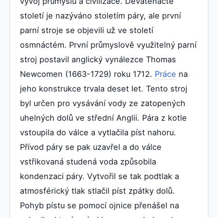
vývoj průmyslu a civilizace. Devatenácté
století je nazýváno stoletím páry, ale první
parní stroje se objevili už ve století
osmnáctém. První průmyslově využitelný parní
stroj postavil anglický vynálezce Thomas
Newcomen (1663-1729) roku 1712.
Práce
na
jeho konstrukce trvala deset let. Tento stroj
byl určen pro vysávání vody ze zatopených
uhelných dolů ve střední Anglii. Pára z kotle
vstoupila do válce a vytlačila píst nahoru.
Přívod páry se pak uzavřel a do válce
vstřikovaná studená voda způsobila
kondenzaci páry. Vytvořil se tak podtlak a
atmosférický tlak stlačil píst zpátky dolů.
Pohyb pístu se pomocí ojnice přenášel na