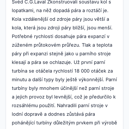
Švéd C.G.Laval Zkonstruovali soustavu kol s
lopatkami, na něž dopadá pára a roztáčí je.
Kola vzdálenější od zdroje páry jsou větší a
kola, která jsou zdroji páry bližší, jsou menší.
Potřebné rychlosti dosahuje pára expanzí v
zúženém průtokovém průřezu. Tlak a teplota
páry při expanzi stejně jako u parního stroje
klesají a pára se ochlazuje. Už první parní
turbína se otáčela rychlostí 18 000 otáček za
minutu a další typy byly ještě výkonnější. Parní
turbíny byly mnohem účinější než parní stroje
a jejich provoz byl levnější, což je předurčilo k
rozsáhlému použití. Nahradili parní stroje v
lodní dopravě a dodnes zůstává pára
pohánějící turbíny důležitým prvkem při výrobě