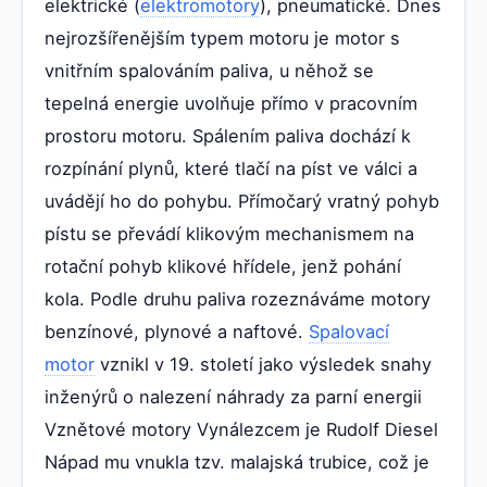
elektrické (
elektromotory
), pneumatické. Dnes
nejrozšířenějším typem motoru je motor s
vnitřním spalováním paliva, u něhož se
tepelná energie uvolňuje přímo v pracovním
prostoru motoru. Spálením paliva dochází k
rozpínání plynů, které tlačí na píst ve válci a
uvádějí ho do pohybu. Přímočarý vratný pohyb
pístu se převádí klikovým mechanismem na
rotační pohyb klikové hřídele, jenž pohání
kola. Podle druhu paliva rozeznáváme motory
benzínové, plynové a naftové.
Spalovací
motor
vznikl v 19. století jako výsledek snahy
inženýrů o nalezení náhrady za parní energii
Vznětové motory Vynálezcem je Rudolf Diesel
Nápad mu vnukla tzv. malajská trubice, což je