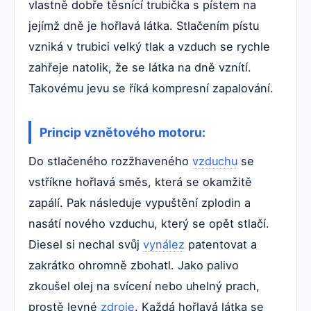
vlastně dobře těsnící trubička s pístem na
jejímž dně je hořlavá látka. Stlačením pístu
vzniká v trubici velký tlak a vzduch se rychle
zahřeje natolik, že se látka na dně vznítí.
Takovému jevu se říká kompresní zapalování.
Princip vznětového motoru:
Do stlačeného rozžhaveného
vzduchu
se
vstříkne hořlavá směs, která se okamžitě
zapálí. Pak následuje vypuštění zplodin a
nasátí nového vzduchu, který se opět stlačí.
Diesel si nechal svůj
vynález
patentovat a
zakrátko ohromně zbohatl. Jako palivo
zkoušel olej na svícení nebo uhelný prach,
prostě levné
zdroje
. Každá hořlavá látka se