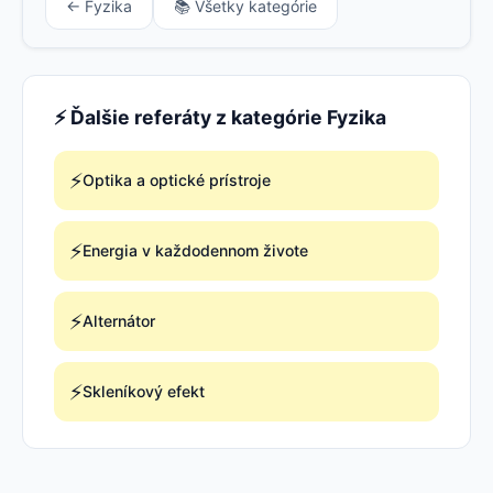
← Fyzika
📚 Všetky kategórie
⚡ Ďalšie referáty z kategórie Fyzika
⚡
Optika a optické prístroje
⚡
Energia v každodennom živote
⚡
Alternátor
⚡
Skleníkový efekt