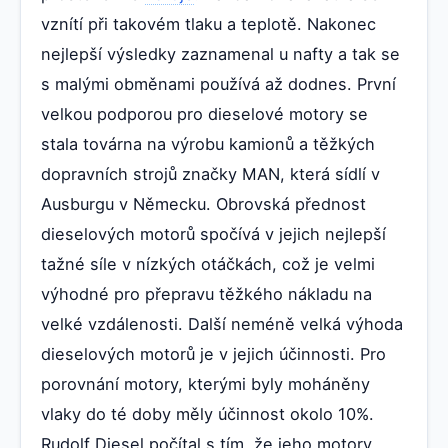
vznítí při takovém tlaku a teplotě. Nakonec
nejlepší výsledky zaznamenal u nafty a tak se
s malými obměnami používá až dodnes. První
velkou podporou pro dieselové motory se
stala továrna na výrobu kamionů a těžkých
dopravních strojů značky MAN, která sídlí v
Ausburgu v Německu. Obrovská přednost
dieselových motorů spočívá v jejich nejlepší
tažné síle v nízkých otáčkách, což je velmi
výhodné pro přepravu těžkého nákladu na
velké vzdálenosti. Další neméně velká výhoda
dieselových motorů je v jejich účinnosti. Pro
porovnání motory, kterými byly moháněny
vlaky do té doby měly účinnost okolo 10%.
Rudolf Diesel počítal s tím, že jeho motory