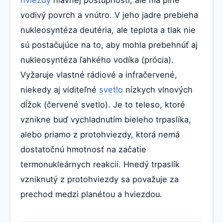
vodivý povrch a vnútro. V jeho jadre prebieha
nukleosyntéza deutéria, ale teplota a tlak nie
sú postačujúce na to, aby mohla prebehnúť aj
nukleosyntéza ľahkého vodíka (prócia).
Vyžaruje vlastné rádiové a infračervené,
niekedy aj viditeľné
svetlo
nízkych vlnových
dĺžok (červené svetlo). Je to teleso, ktoré
vznikne buď vychladnutím bieleho trpaslíka,
alebo priamo z protohviezdy, ktorá nemá
dostatočnú hmotnosť na začatie
termonukleárnych reakcií. Hnedý trpaslík
vzniknutý z protohviezdy sa považuje za
prechod medzi planétou a hviezdou.