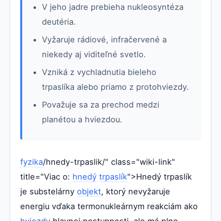
V jeho jadre prebieha nukleosyntéza
deutéria.
Vyžaruje rádiové, infračervené a
niekedy aj viditeľné svetlo.
Vzniká z vychladnutia bieleho
trpaslíka alebo priamo z protohviezdy.
Považuje sa za prechod medzi
planétou a hviezdou.
fyzika
/hnedy-trpaslik/" class="wiki-link"
title="Viac o:
hnedý
trpaslík
">Hnedý trpaslík
je substelárny
objekt
, ktorý nevyžaruje
energiu vďaka termonukleárnym reakciám ako
hviezdy
hlavnej postupnosti, ale má plne