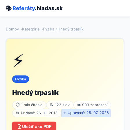
📚
Referáty
.hladas.sk
Domov
Kategórie
Fyzika
Hnedý trpaslík
⚡
Fyzika
Hnedý trpaslík
⏱ 1 min čítania
📝 123 slov
👁 909 zobrazení
✨ Upravené: 25. 07. 2026
📂 Pridané: 26. 11. 2013
Uložiť ako PDF