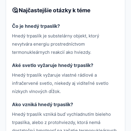
🤔 Najčastejšie otázky k téme
Čo je hnedý trpaslík?
Hnedý trpaslík je substelárny objekt, ktorý
nevytvára energiu prostredníctvom
termonukleárnych reakcií ako hviezdy.
Aké svetlo vyžaruje hnedý trpaslík?
Hnedý trpaslík vyžaruje vlastné rádiové a
infračervené svetlo, niekedy aj viditeľné svetlo
nízkych vlnových dĺžok.
Ako vzniká hnedý trpaslík?
Hnedý trpaslík vzniká buď vychladnutím bieleho
trpaslíka, alebo z protohviezdy, ktorá nemá
dostatočnú hmotnosť na začatie termonukleárnych