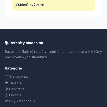
⚡
Skleníkový efekt
📚 Referáty.hladas.sk
Bezplatné školské referáty, seminárne práce a maturitné témy
pre slovenských študentov.
Kategórie
🇬🇧 Angličtina
🏛️ Dejepis
🌍 Geografia
🧬 Biológia
Všetky kategórie →